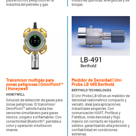
para entornos peligrosos en la
industrias químicas, energéticas y de
industria del petróleo y gas.
biogás.
Transmisor multigás para
Medidor de Densidad | Uni-
zonas peligrosas | OmniPoint™
Probe LB 491| Berthold
| Honeywell
BERTHOLD TECHNOLOGIES
HONEYWELL
El Uni-Probe LB 491 es un medidor de
Solución de detección de gases para
densidad radiométrico compacto y
zonas peligrosas. El transmisor
versátil, ideal para aplicaciones
OmniPoint™ admite hasta tres
industriales exigentes. Con
sensores simultáneos para gases
comunicación HART, Profibus y
tóxicos, oxígeno e inflamables. Con
Fieldbus, mide densidad y flujo
conectividad Bluetooth®, pantalla a
másico sin contacto en líquidos y
color y operación intuitiva sin
sólidos, garantizando alta precisión y
imanes.
confiabilidad en condiciones
extremas.