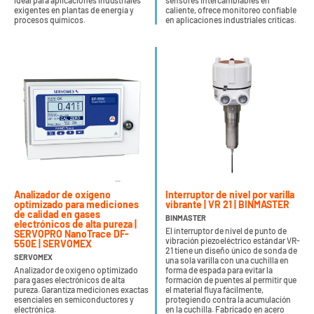
ideal para aplicaciones industriales
sensores intercambiables en
exigentes en plantas de energía y
caliente, ofrece monitoreo confiable
procesos químicos.
en aplicaciones industriales críticas.
Analizador de oxígeno
Interruptor de nivel por varilla
optimizado para mediciones
vibrante | VR 21 | BINMASTER
de calidad en gases
BINMASTER
electrónicos de alta pureza |
El interruptor de nivel de punto de
SERVOPRO NanoTrace DF-
vibración piezoeléctrico estándar VR-
550E | SERVOMEX
21 tiene un diseño único de sonda de
SERVOMEX
una sola varilla con una cuchilla en
Analizador de oxígeno optimizado
forma de espada para evitar la
para gases electrónicos de alta
formación de puentes al permitir que
pureza. Garantiza mediciones exactas
el material fluya fácilmente,
esenciales en semiconductores y
protegiendo contra la acumulación
electrónica.
en la cuchilla. Fabricado en acero