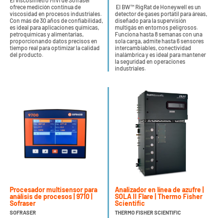
El viscosímetro MIVI de Sofraser
ofrece medición continua de
El BW™ RigRat de Honeywell es un
viscosidad en procesos industriales.
detector de gases portátil para áreas,
Con más de 30 años de confiabilidad,
diseñado para la supervisión
es ideal para aplicaciones químicas,
multigás en entornos peligrosos.
petroquímicas y alimentarias,
Funciona hasta 8 semanas con una
proporcionando datos precisos en
sola carga, admite hasta 6 sensores
tiempo real para optimizar la calidad
intercambiables, conectividad
del producto.
inalámbrica y es ideal para mantener
la seguridad en operaciones
industriales.
Procesador multisensor para
Analizador en línea de azufre |
análisis de procesos | 9710 |
SOLA II Flare | Thermo Fisher
Sofraser
Scientific
SOFRASER
THERMO FISHER SCIENTIFIC