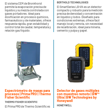
BERTHOLD TECHNOLOGIES
El sistema CEM de Bronkhorst
permite la evaporación precisa de
El SmartSeries LB 414 es un detector
líquidos y su mezcla controlada con
compacto y robusto para la medición
gases portadores. Ideal para
precisa de densidad y concentración
dosificación en procesos químicos,
en líquidos y lodos. Diseñado para
farmacéuticos y de materiales, ofrece
condiciones extremas, ofrece fácil
respuesta rápida, gran estabilidad y
manejo local y remota, sin necesidad
control total de caudal, temperatura y
de recalibración, ideal para minería,
relación gas/líquido.
cemento y pulpa y papel.
Espectrómetro de masas para
Detector de gases múltiples
procesos | Prima PRO | Thermo
con muestreo remoto | BW™
Fisher Scientific
Ultra | BW Technologies by
Honeywell
THERMO FISHER SCIENTIFIC
HONEYWELL
El Prima PRO de Thermo Scientific es