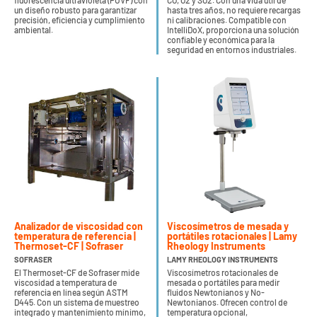
fluorescencia ultravioleta (PUVF) con
CO, O2 y SO2. Con una vida útil de
un diseño robusto para garantizar
hasta tres años, no requiere recargas
precisión, eficiencia y cumplimiento
ni calibraciones. Compatible con
ambiental.
IntelliDoX, proporciona una solución
confiable y económica para la
seguridad en entornos industriales.
Analizador de viscosidad con
Viscosímetros de mesada y
temperatura de referencia |
portátiles rotacionales | Lamy
Thermoset-CF | Sofraser
Rheology Instruments
SOFRASER
LAMY RHEOLOGY INSTRUMENTS
El Thermoset-CF de Sofraser mide
Viscosímetros rotacionales de
viscosidad a temperatura de
mesada o portátiles para medir
referencia en línea según ASTM
fluidos Newtonianos y No-
D445. Con un sistema de muestreo
Newtonianos. Ofrecen control de
integrado y mantenimiento mínimo,
temperatura opcional,