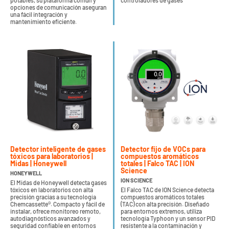
potables, su plataforma común y
controladores de gases
opciones de comunicación aseguran
una fácil integración y
mantenimiento eficiente.
Detector inteligente de gases
Detector fijo de VOCs para
tóxicos para laboratorios |
compuestos aromáticos
Midas | Honeywell
totales | Falco TAC | ION
Science
HONEYWELL
ION SCIENCE
El Midas de Honeywell detecta gases
tóxicos en laboratorios con alta
El Falco TAC de ION Science detecta
precisión gracias a su tecnología
compuestos aromáticos totales
Chemcassette®. Compacto y fácil de
(TAC) con alta precisión. Diseñado
instalar, ofrece monitoreo remoto,
para entornos extremos, utiliza
autodiagnósticos avanzados y
tecnología Typhoon y un sensor PID
seguridad confiable en entornos
resistente a la contaminación y