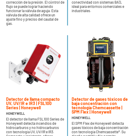
corrección de la presión. El control de
conectividad con sistemas BAS,
flujo se puede lograr haciendo
ideal para entornos comerciales e
funcionar la válvula de aguja. Esta
industriales.
válvula de alta calidad ofrece un
ajuste fino y preciso del caudal de
gas.
Detector de llama compacto
Detector de gases tóxicos de
UV, UV/IR e IR3 | FSL100
baja concentración con
Series | Honeywell
tecnología Chemcassette |
SPM Flex | Honeywell
HONEYWELL
HONEYWELL
El detector de llama FSL100 Series de
Honeywell detecta incendios de
El SPM Flex de Honeywell detecta
hidrocarburos y no hidrocarburos
gases tóxicos de baja concentración
con tecnología UV, UV/IR e IR3.
con tecnología Chemcassette®. Su