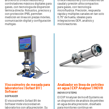
Bronkhorst ofrece medidores y
ofrece medidores y controladores de
controladores másicos digitales para
caudal y presión ultra compactos
gases, con tecnología de dispersión
para gases, con tecnología
térmica directa. Robustos, precisos y
microfluídica. Precisión, respuesta
con protección IP65, permiten
rápida y múltiples canales en tan solo
medición en línea sin piezas móviles,
0,75” de huella, ideales para
comunicación digital y configuración
integraciones OEM, análisis y
multigás.
microreactores.
Viscosímetro de mesada para
Analizador en línea de petróleo
laboratorios | Sofast BV |
en agua | EXP Analyser | INOV8
Sofraser
INOV8 SYSTEMS
SOFRASER
El EXP Analyser de Inov8 Systems es
El viscosímetro Sofast BV de
un dispositivo de análisis de petróleo
Sofraser mide viscosidad en
en agua de alta precisión, diseñado
laboratorios con alta precisión. Su
para monitoreo continuo en