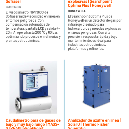
Sofraser
explosivas | Searchpoint
Optima Plus | Honeywell
SOFRASER
HONEYWELL
El viscosímetro MIVI 9600 de
Sofraser mide viscosidad en línea en
El Searchpoint Optima Plus de
entornos peligrosos. Con
Honeywell es un detector de gas por
compensación automática de
infrarrojo diseñado para
temperatura, pantalla LCD y salida 4-
hidrocarburos y mezclas explosivas
20 mA, opera hasta 200 °C y 60 bar,
en áreas peligrosas. Con alta
optimizando procesos en refinerías y
precisión, respuesta rápida y bajo
plantas petroquímicas.
mantenimiento, es ideal para
industrias petroquímicas,
plataformas y refinerías.
Caudalímetro para de gases de
Analizador de azufre en línea |
bajo y muy bajo rango | MASS-
Sola IQ | Thermo Fisher
STREAM | Bronkhorst
Scientific