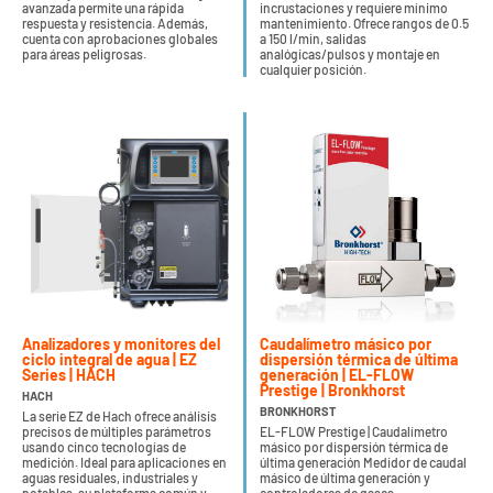
avanzada permite una rápida
incrustaciones y requiere mínimo
respuesta y resistencia. Además,
mantenimiento. Ofrece rangos de 0.5
cuenta con aprobaciones globales
a 150 l/min, salidas
para áreas peligrosas.
analógicas/pulsos y montaje en
cualquier posición.
Analizadores y monitores del
Caudalímetro másico por
ciclo integral de agua | EZ
dispersión térmica de última
Series | HACH
generación | EL-FLOW
Prestige | Bronkhorst
HACH
BRONKHORST
La serie EZ de Hach ofrece análisis
precisos de múltiples parámetros
EL-FLOW Prestige | Caudalímetro
usando cinco tecnologías de
másico por dispersión térmica de
medición. Ideal para aplicaciones en
última generación Medidor de caudal
aguas residuales, industriales y
másico de última generación y