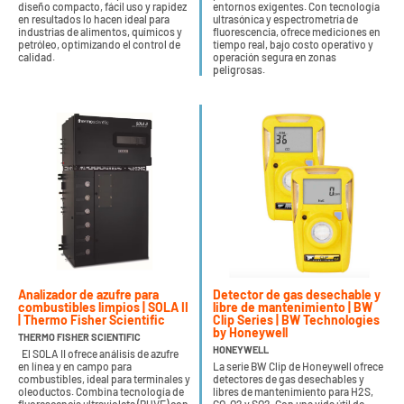
diseño compacto, fácil uso y rapidez
entornos exigentes. Con tecnología
en resultados lo hacen ideal para
ultrasónica y espectrometría de
industrias de alimentos, químicos y
fluorescencia, ofrece mediciones en
petróleo, optimizando el control de
tiempo real, bajo costo operativo y
calidad.
operación segura en zonas
peligrosas.
Analizador de azufre para
Detector de gas desechable y
combustibles limpios | SOLA II
libre de mantenimiento | BW
| Thermo Fisher Scientific
Clip Series | BW Technologies
by Honeywell
THERMO FISHER SCIENTIFIC
HONEYWELL
El SOLA II ofrece análisis de azufre
en línea y en campo para
La serie BW Clip de Honeywell ofrece
combustibles, ideal para terminales y
detectores de gas desechables y
oleoductos. Combina tecnología de
libres de mantenimiento para H2S,