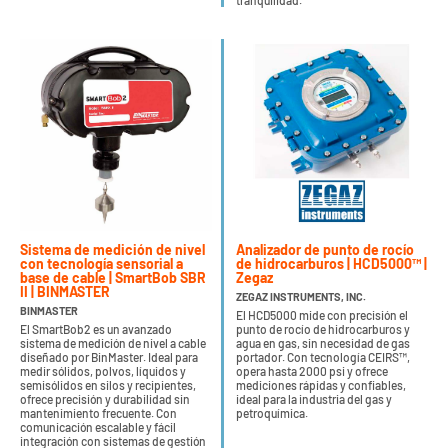
tranquilidad.
Sistema de medición de nivel
Analizador de punto de rocío
con tecnología sensorial a
de hidrocarburos | HCD5000™ |
base de cable | SmartBob SBR
Zegaz
II | BINMASTER
ZEGAZ INSTRUMENTS, INC.
BINMASTER
El HCD5000 mide con precisión el
El SmartBob2 es un avanzado
punto de rocío de hidrocarburos y
sistema de medición de nivel a cable
agua en gas, sin necesidad de gas
diseñado por BinMaster. Ideal para
portador. Con tecnología CEIRS™,
medir sólidos, polvos, líquidos y
opera hasta 2000 psi y ofrece
semisólidos en silos y recipientes,
mediciones rápidas y confiables,
ofrece precisión y durabilidad sin
ideal para la industria del gas y
mantenimiento frecuente. Con
petroquímica.
comunicación escalable y fácil
integración con sistemas de gestión