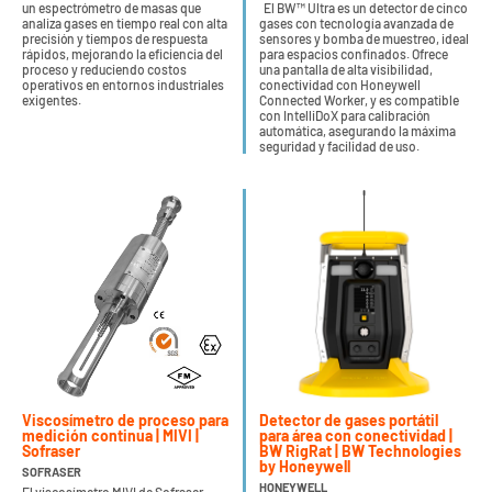
un espectrómetro de masas que
El BW™ Ultra es un detector de cinco
analiza gases en tiempo real con alta
gases con tecnología avanzada de
precisión y tiempos de respuesta
sensores y bomba de muestreo, ideal
rápidos, mejorando la eficiencia del
para espacios confinados. Ofrece
proceso y reduciendo costos
una pantalla de alta visibilidad,
operativos en entornos industriales
conectividad con Honeywell
exigentes.
Connected Worker, y es compatible
con IntelliDoX para calibración
automática, asegurando la máxima
seguridad y facilidad de uso.
Viscosímetro de proceso para
Detector de gases portátil
medición continua | MIVI |
para área con conectividad |
Sofraser
BW RigRat | BW Technologies
by Honeywell
SOFRASER
HONEYWELL