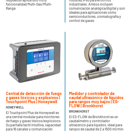
respuesta rápida (500 ms) y
robustez IP65 para entornos
funcionalidad Multi-Gas/Multi-
industriales. Ambos incluyen
Range.
comunicación analógica/digital y son
ideales para aplicaciones como
semiconductores, cromatografía y
control de gases.
Central de detección de fuego
Medidor y controlador de
y gases tóxicos y explosivos |
caudal ultrasónico de líquidos
Touchpoint Plus | Honeywell
para rangos muy bajos | ES-
FLOW | Bronkhorst
HONEYWELL
BRONKHORST
El Touchpoint Plus de Honeywell es
una central modular para monitoreo
El ES-FLOW de Bronkhorst es un
de fuego y gases tóxicos/explosivos.
caudalímetro y controlador
Su pantalla táctil intuitiva, capacidad
ultrasónico para líquidos, ideal para
para 16 canales y comunicación
rangos de caudal de 2 a 1500 ml/min.