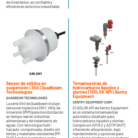
de inventarios, es confiable y
eficiente en entornos industriales.
Sensor de sólidos en
Tomamuestras de
suspensión | S40 | Quadbeam
hidrocarburos líquidos y
Technologies
slurries | ISOLOK API | Sentry
Equipment
QUADBEAM TECHNOLOGIES
SENTRY EQUIPMENT CORP.
La serie S40 de Quadbeam incluye
sensores higiénicos (3HY, VN) y de
El ISOLOK API de Sentry Equipment
inmersión (IMM) para monitorización
es un sistema tomamuestras
en tiempo real en industrias
automático diseñado para
alimentarias y de tratamiento de
hidrocarburos líquidos y slurries.
aguas. Con tecnología multi-
Cumple con API 8.2 y ASTM D4177,
haz auto-compensada, diseño sin
ofreciendo alta precisión, bajo
lentes y materiales resistentes (PP,
mantenimiento y opciones para