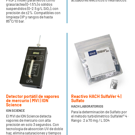
PVDF), miden parámetros como
actuadores eléctricos o neumáticos.
grasa láctea (0-1.5%) o sólidos
suspendidos (0-2.5 g/L SiO₂), con
precisión de ±2%. Compatibles con
limpieza CIP y rangos de hasta
85°C/10 bar.
Detector portátil de vapores
Reactivo HACH SulfaVer 4 |
de mercurio | MVI | ION
Sulfato
Science
HACH LABORATORIOS
ION SCIENCE
Para la determinación de Sulfato por
El MVI de ION Science detecta
el método turbidimétrico SulfaVer® 4 ·
vapores de mercurio con alta
Rango: 2 a 70 mg / L SO4
precisión en solo 3 segundos. Con
tecnología de absorción UV de doble
haz, elimina saturaciones y tiempos