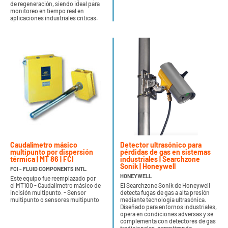
de regeneración, siendo ideal para
monitoreo en tiempo real en
aplicaciones industriales críticas.
Caudalímetro másico
Detector ultrasónico para
multipunto por dispersión
pérdidas de gas en sistemas
térmica | MT 86 | FCI
industriales | Searchzone
Sonik | Honeywell
FCI - FLUID COMPONENTS INTL.
HONEYWELL
Este equipo fue reemplazado por
el MT100 - Caudalímetro másico de
El Searchzone Sonik de Honeywell
incisión multipunto. - Sensor
detecta fugas de gas a alta presión
multipunto o sensores multipunto
mediante tecnología ultrasónica.
Diseñado para entornos industriales,
opera en condiciones adversas y se
complementa con detectores de gas