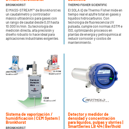
BRONKHORST
THERMO FISHER SCIENTIFIC
El MASS-STREAM™ de Bronkhorst es
El SOLA iQ de Thermo Fisher mide en
un caudalímetro y controlador
tiempo real el azufre total en gases y
másico ultrasónico para gases con
líquidos hidrocarburos. Con
un rango de caudal desde 0,01 hasta
tecnología de fluorescencia UV
10.000 ln/min. Su tecnología de
pulsada, cumple con normas ASTM e
medición directa, alta precisión y
ISO, optimizando procesos en
diseño robusto lo hace ideal para
plantas de energía y petroquímica al
aplicaciones industriales exigentes.
reducir corrosión y costos de
mantenimiento.
Sistema de vaporización /
Detector y medidor de
humidificación | CEM System |
densidad y concentración
Bronkhorst
para líquidos, pulpas y slyrries |
SmartSeries LB 414 | Berthold
BRONKHORST