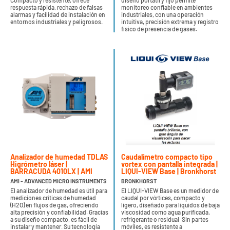
Compacto y resistente, ofrece
diseño portátil y fijo permite
respuesta rápida, rechazo de falsas
monitoreo confiable en ambientes
alarmas y facilidad de instalación en
industriales, con una operación
entornos industriales y peligrosos.
intuitiva, precisión extrema y registro
físico de presencia de gases.
Analizador de humedad TDLAS
Caudalímetro compacto tipo
Higrómetro láser |
vortex con pantalla integrada |
BARRACUDA 4010LX | AMI
LIQUI-VIEW Base | Bronkhorst
AMI - ADVANCED MICRO INSTRUMENTS
BRONKHORST
El analizador de humedad es útil para
El LIQUI-VIEW Base es un medidor de
mediciones críticas de humedad
caudal por vórtices, compacto y
(H2O) en flujos de gas, ofreciendo
ligero, diseñado para líquidos de baja
alta precisión y confiabilidad. Gracias
viscosidad como agua purificada,
a su diseño compacto, es fácil de
refrigerante o residual. Sin partes
instalar y mantener. Su tecnología
móviles, es resistente a