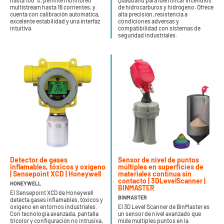
hasta 100 %, permite monitoreo
Quadband para identificar incendios
multistream hasta 16 corrientes, y
de hidrocarburos y hidrógeno. Ofrece
cuenta con calibración automática,
alta precisión, resistencia a
excelente estabilidad y una interfaz
condiciones adversas y
intuitiva.
compatibilidad con sistemas de
seguridad industriales.
Detector de gases
Sensor de nivel de puntos
inflamables, tóxicos y oxígeno
múltiples en superficies de
| Sensepoint XCD | Honeywell
materiales continua sin
contacto | 3DLevelScanner |
HONEYWELL
BINMASTER
El Sensepoint XCD de Honeywell
BINMASTER
detecta gases inflamables, tóxicos y
oxígeno en entornos industriales.
El 3D Level Scanner de BinMaster es
Con tecnología avanzada, pantalla
un sensor de nivel avanzado que
tricolor y configuración no intrusiva,
mide múltiples puntos en la