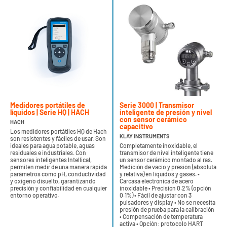
Medidores portátiles de
Serie 3000 | Transmisor
líquidos | Serie HQ | HACH
inteligente de presión y nivel
con sensor cerámico
HACH
capacitivo
Los medidores portátiles HQ de Hach
KLAY INSTRUMENTS
son resistentes y fáciles de usar. Son
ideales para agua potable, aguas
Completamente inoxidable, el
residuales e industriales. Con
transmisor de nivel inteligente tiene
sensores inteligentes Intellical,
un sensor cerámico montado al ras.
permiten medir de una manera rápida
Medición de vacío y presión (absoluta
parámetros como pH, conductividad
y relativa) en líquidos y gases. •
y oxígeno disuelto, garantizando
Carcasa electrónica de acero
precisión y confiabilidad en cualquier
inoxidable • Precisión 0.2% (opción
entorno operativo.
0.1%) • Fácil de ajustar con 3
pulsadores y display • No se necesita
presión de prueba para la calibración
• Compensación de temperatura
activa • Opción: protocolo HART