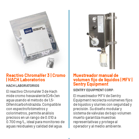
Reactivo ChromaVer 3 | Cromo
Muestreador manual de
| HACH Laboratorios
volumen fijo de líquidos | MFV |
Sentry Equipment
HACH LABORATORIOS
SENTRY EQUIPMENT CORP.
El reactivo ChromaVer 3 de Hach
mide cromo hexavalente (Cr6+) en
El muestreador MFV de Sentry
agua usando el método de 1,5-
Equipment recolecta volúmenes fijos
Difenilcarbohidrazida. Compatible
de líquidos y slurries con seguridad y
con espectrofotómetros y
precisión. Su diseño modular y
colorímetros, permite análisis
sistema de válvulas de bajo volumen
precisos en un rango de 0.010 a
muerto garantiza muestras
0.700 mg/L, ideal para monitoreo de
representativas y protege al
aguas residuales y calidad del agua.
operador y al medio ambiente.