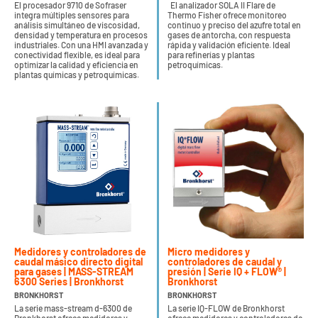
El procesador 9710 de Sofraser
El analizador SOLA II Flare de
integra múltiples sensores para
Thermo Fisher ofrece monitoreo
análisis simultáneo de viscosidad,
continuo y preciso del azufre total en
densidad y temperatura en procesos
gases de antorcha, con respuesta
industriales. Con una HMI avanzada y
rápida y validación eficiente. Ideal
conectividad flexible, es ideal para
para refinerías y plantas
optimizar la calidad y eficiencia en
petroquímicas.
plantas químicas y petroquímicas.
Medidores y controladores de
Micro medidores y
caudal másico directo digital
controladores de caudal y
para gases | MASS-STREAM
presión | Serie IQ + FLOW® |
6300 Series | Bronkhorst
Bronkhorst
BRONKHORST
BRONKHORST
La serie mass-stream d-6300 de
La serie IQ-FLOW de Bronkhorst