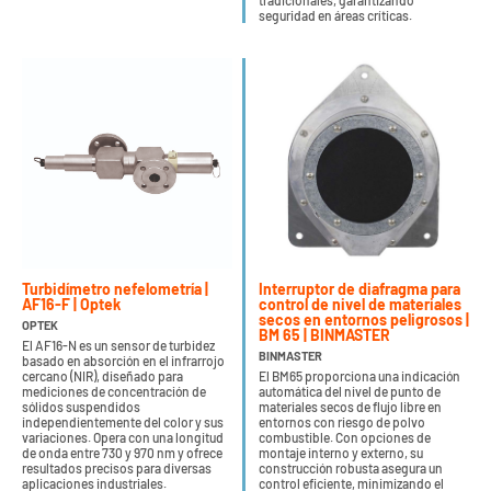
tradicionales, garantizando
seguridad en áreas críticas.
Turbidímetro nefelometría |
Interruptor de diafragma para
AF16-F | Optek
control de nivel de materiales
secos en entornos peligrosos |
OPTEK
BM 65 | BINMASTER
El AF16-N es un sensor de turbidez
BINMASTER
basado en absorción en el infrarrojo
cercano (NIR), diseñado para
El BM65 proporciona una indicación
mediciones de concentración de
automática del nivel de punto de
sólidos suspendidos
materiales secos de flujo libre en
independientemente del color y sus
entornos con riesgo de polvo
variaciones. Opera con una longitud
combustible. Con opciones de
de onda entre 730 y 970 nm y ofrece
montaje interno y externo, su
resultados precisos para diversas
construcción robusta asegura un
aplicaciones industriales.
control eficiente, minimizando el