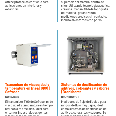
ofrece protección confiable para
superficie del material dentro de
aplicaciones en interiores y
silos. Utilizando tecnología acústica,
exteriores.
crea una imagen 3D de la topografía
del material, garantizando
mediciones precisas sin contacto,
incluso en entornos con polvo.
Transmisor de viscosidad y
Sistemas de dosificación de
temperatura en línea | 9100 |
aditivos, colorantes y sabores
Sofraser
| Bronkhorst
SOFRASER
BRONKHORST
El transmisor 9100 de Sofraser mide
Medidores de flujo de líquido para
viscosidad y temperatura en tiempo
rangos de flujo muy bajos, ideal
real con alta precisión. Ideal para
como sistemas de dosificación de
entornos industriales exigentes,
aditivos, colorantes y sabores. Se