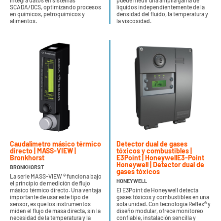
integra datos en sistemas
puede medir una amplia gama de
SCADA/DCS, optimizando procesos
líquidos independientemente de la
en químicos, petroquímicos y
densidad del fluido, la temperatura y
alimentos.
la viscosidad.
Caudalímetro másico térmico
Detector dual de gases
directo | MASS-VIEW |
tóxicos y combustibles |
Bronkhorst
E3Point | HoneywellE3-Point
Honeywell | Detector dual de
BRONKHORST
gases tóxicos
La serie MASS-VIEW ® funciona bajo
HONEYWELL
el principio de medición de flujo
másico térmico directo. Una ventaja
El E3Point de Honeywell detecta
importante de usar este tipo de
gases tóxicos y combustibles en una
sensor, es que los instrumentos
sola unidad. Con tecnología Reflex® y
miden el flujo de masa directa, sin la
diseño modular, ofrece monitoreo
necesidad de la temperatura y la
confiable, instalación sencilla y