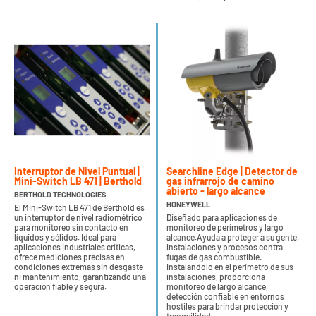
Interruptor de Nivel Puntual |
Searchline Edge | Detector de
Mini-Switch LB 471 | Berthold
gas infrarrojo de camino
abierto - largo alcance
BERTHOLD TECHNOLOGIES
HONEYWELL
El Mini-Switch LB 471 de Berthold es
un interruptor de nivel radiométrico
Diseñado para aplicaciones de
para monitoreo sin contacto en
monitoreo de perímetros y largo
líquidos y sólidos. Ideal para
alcance.Ayuda a proteger a su gente,
aplicaciones industriales críticas,
instalaciones y procesos contra
ofrece mediciones precisas en
fugas de gas combustible.
condiciones extremas sin desgaste
Instalandolo en el perímetro de sus
ni mantenimiento, garantizando una
instalaciones, proporciona
operación fiable y segura.
monitoreo de largo alcance,
detección confiable en entornos
hostiles para brindar protección y