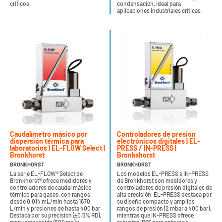
críticos.
condensación, ideal para
aplicaciones industriales críticas.
Caudalímetro másico por
Controladores de presión
dispersión térmica para
electrónicos digitales | EL-
laboratorios | EL-FLOW Select |
PRESS / IN-PRESS |
Bronkhorst
Bronkshorst
BRONKHORST
BRONKHORST
La serie EL-FLOW® Select de
Los modelos EL-PRESS e IN-PRESS
Bronkhorst® ofrece medidores y
de Bronkhorst son medidores y
controladores de caudal másico
controladores de presión digitales de
térmico para gases, con rangos
alta precisión. EL-PRESS destaca por
desde 0.014 mL/min hasta 1670
su diseño compacto y amplios
L/min y presiones de hasta 400 bar.
rangos de presión (2 mbar a 400 bar),
Destaca por su precisión (±0.5% RD),
mientras que IN-PRESS ofrece