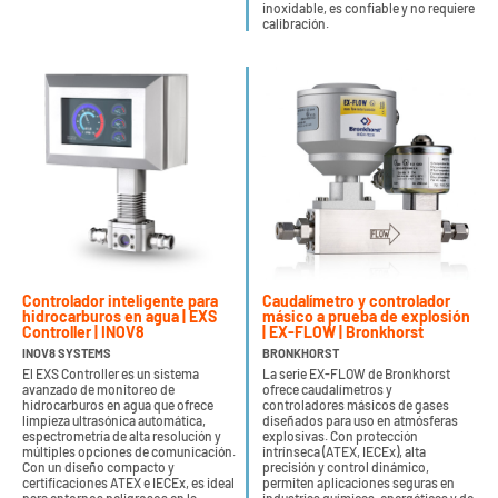
inoxidable, es confiable y no requiere
calibración.
Controlador inteligente para
Caudalímetro y controlador
hidrocarburos en agua | EXS
másico a prueba de explosión
Controller | INOV8
| EX-FLOW | Bronkhorst
INOV8 SYSTEMS
BRONKHORST
El EXS Controller es un sistema
La serie EX-FLOW de Bronkhorst
avanzado de monitoreo de
ofrece caudalímetros y
hidrocarburos en agua que ofrece
controladores másicos de gases
limpieza ultrasónica automática,
diseñados para uso en atmósferas
espectrometría de alta resolución y
explosivas. Con protección
múltiples opciones de comunicación.
intrínseca (ATEX, IECEx), alta
Con un diseño compacto y
precisión y control dinámico,
certificaciones ATEX e IECEx, es ideal
permiten aplicaciones seguras en