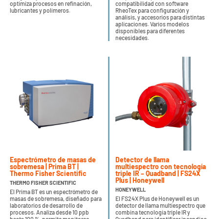
optimiza procesos en refinación,
compatibilidad con software
lubricantes y polímeros.
RheoTex para configuración y
análisis, y accesorios para distintas
aplicaciones. Varios modelos
disponibles para diferentes
necesidades.
Espectrómetro de masas de
Detector de llama
sobremesa | Prima BT |
multiespectro con tecnología
Thermo Fisher Scientific
triple IR – Quadband | FS24X
Plus | Honeywell
THERMO FISHER SCIENTIFIC
HONEYWELL
El Prima BT es un espectrómetro de
masas de sobremesa, diseñado para
El FS24X Plus de Honeywell es un
laboratorios de desarrollo de
detector de llama multiespectro que
procesos. Analiza desde 10 ppb
combina tecnología triple IR y