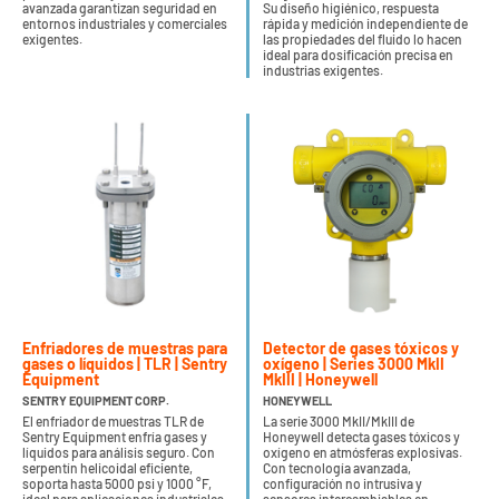
avanzada garantizan seguridad en
Su diseño higiénico, respuesta
entornos industriales y comerciales
rápida y medición independiente de
exigentes.
las propiedades del fluido lo hacen
ideal para dosificación precisa en
industrias exigentes.
Enfriadores de muestras para
Detector de gases tóxicos y
gases o líquidos | TLR | Sentry
oxígeno | Series 3000 MkII
Equipment
MkIII | Honeywell
SENTRY EQUIPMENT CORP.
HONEYWELL
El enfriador de muestras TLR de
La serie 3000 MkII/MkIII de
Sentry Equipment enfría gases y
Honeywell detecta gases tóxicos y
líquidos para análisis seguro. Con
oxígeno en atmósferas explosivas.
serpentín helicoidal eficiente,
Con tecnología avanzada,
soporta hasta 5000 psi y 1000 °F,
configuración no intrusiva y