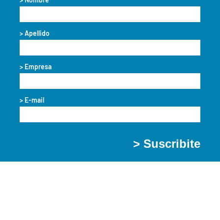
> Apellido
> Empresa
> E-mail
> Suscribite