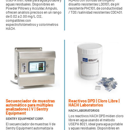
USEPA 8167, ideal para agua potable y
HQ40d con sondas de oxígeno
aguas residuales. Disponibles en
disuelto resistentes LDO101, de pH
Powder Pillows y AccuVac Ampuls,
resistente PHC101, de conductividad
ofrecen análisis precisos en un rango
/ TDS /salinidad resistentes CDC401.
de 0.02 a 2.00 mg/L Cl2,
compatibles con
espectrofotómetros y colorímetros
HACH.
Secuenciador de muestras
Reactivos DPD | Cloro Libre |
automático para múltiples
HACH Laboratorios
analizadores | V | Sentry
HACH LABORATORIOS
Equipment
Los reactivos HACH DPD miden cloro
SENTRY EQUIPMENT CORP.
libre en agua usando el método
El secuenciador de muestras V de
USEPA 8021, ideal para agua potable
Sentry Equipment automatiza la
y aguas residuales. Disponibles en