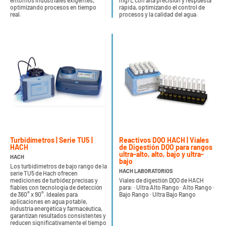
entornos industriales exigentes,
mg/L con alta precisión y respuesta
optimizando procesos en tiempo
rápida, optimizando el control de
real.
procesos y la calidad del agua.
Turbidímetros | Serie TU5 |
Reactivos DQO HACH | Viales
HACH
de Digestión DQO para rangos
ultra-alto, alto, bajo y ultra-
HACH
bajo
Los turbidímetros de bajo rango de la
HACH LABORATORIOS
serie TU5 de Hach ofrecen
mediciones de turbidez precisas y
Viales de digestión DQO de HACH
fiables con tecnología de detección
para: · Ultra Alto Rango · Alto Rango ·
de 360° x 90°. Ideales para
Bajo Rango · Ultra Bajo Rango
aplicaciones en agua potable,
industria energética y farmacéutica,
garantizan resultados consistentes y
reducen significativamente el tiempo