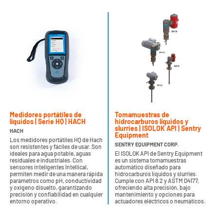
Medidores portátiles de
Tomamuestras de
líquidos | Serie HQ | HACH
hidrocarburos líquidos y
slurries | ISOLOK API | Sentry
HACH
Equipment
Los medidores portátiles HQ de Hach
SENTRY EQUIPMENT CORP.
son resistentes y fáciles de usar. Son
ideales para agua potable, aguas
El ISOLOK API de Sentry Equipment
residuales e industriales. Con
es un sistema tomamuestras
sensores inteligentes Intellical,
automático diseñado para
permiten medir de una manera rápida
hidrocarburos líquidos y slurries.
parámetros como pH, conductividad
Cumple con API 8.2 y ASTM D4177,
y oxígeno disuelto, garantizando
ofreciendo alta precisión, bajo
precisión y confiabilidad en cualquier
mantenimiento y opciones para
entorno operativo.
actuadores eléctricos o neumáticos.