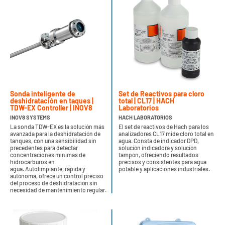
Sonda inteligente de
Set de Reactivos para cloro
deshidratación en taques |
total | CL17 | HACH
TDW-EX Controller | INOV8
Laboratorios
INOV8 SYSTEMS
HACH LABORATORIOS
La sonda TDW-EX es la solución más
El set de reactivos de Hach para los
avanzada para la deshidratación de
analizadores CL17 mide cloro total en
tanques, con una sensibilidad sin
agua. Consta de indicador DPD,
precedentes para detectar
solución indicadora y solución
concentraciones mínimas de
tampón, ofreciendo resultados
hidrocarburos en
precisos y consistentes para agua
agua. Autolimpiante, rápida y
potable y aplicaciones industriales.
autónoma, ofrece un control preciso
del proceso de deshidratación sin
necesidad de mantenimiento regular.