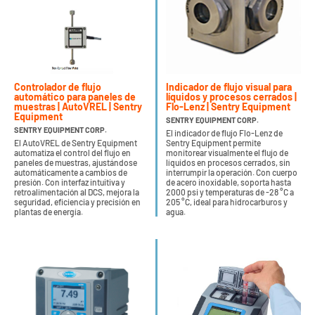
Controlador de flujo
Indicador de flujo visual para
automático para paneles de
líquidos y procesos cerrados |
muestras | AutoVREL | Sentry
Flo-Lenz | Sentry Equipment
Equipment
SENTRY EQUIPMENT CORP.
SENTRY EQUIPMENT CORP.
El indicador de flujo Flo-Lenz de
El AutoVREL de Sentry Equipment
Sentry Equipment permite
automatiza el control del flujo en
monitorear visualmente el flujo de
paneles de muestras, ajustándose
líquidos en procesos cerrados, sin
automáticamente a cambios de
interrumpir la operación. Con cuerpo
presión. Con interfaz intuitiva y
de acero inoxidable, soporta hasta
retroalimentación al DCS, mejora la
2000 psi y temperaturas de -28 °C a
seguridad, eficiencia y precisión en
205 °C, ideal para hidrocarburos y
plantas de energía.
agua.