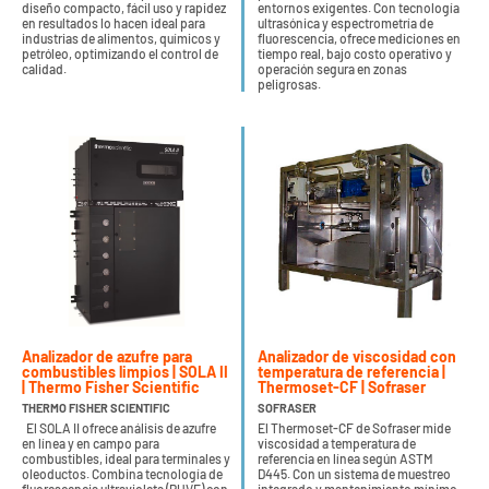
diseño compacto, fácil uso y rapidez
entornos exigentes. Con tecnología
en resultados lo hacen ideal para
ultrasónica y espectrometría de
industrias de alimentos, químicos y
fluorescencia, ofrece mediciones en
petróleo, optimizando el control de
tiempo real, bajo costo operativo y
calidad.
operación segura en zonas
peligrosas.
Analizador de azufre para
Analizador de viscosidad con
combustibles limpios | SOLA II
temperatura de referencia |
| Thermo Fisher Scientific
Thermoset-CF | Sofraser
THERMO FISHER SCIENTIFIC
SOFRASER
El SOLA II ofrece análisis de azufre
El Thermoset-CF de Sofraser mide
en línea y en campo para
viscosidad a temperatura de
combustibles, ideal para terminales y
referencia en línea según ASTM
oleoductos. Combina tecnología de
D445. Con un sistema de muestreo