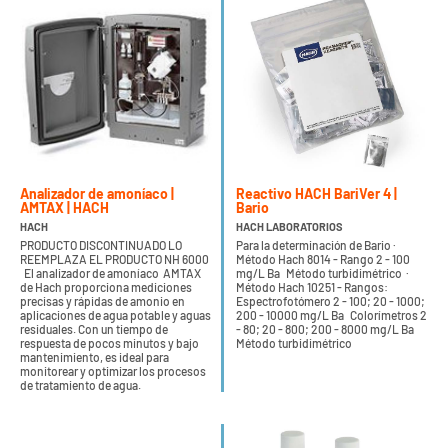
Analizador de amoníaco |
Reactivo HACH BariVer 4 |
AMTAX | HACH
Bario
HACH
HACH LABORATORIOS
PRODUCTO DISCONTINUADO LO
Para la determinación de Bario ·
REEMPLAZA EL PRODUCTO NH 6000
Método Hach 8014 - Rango 2 - 100
El analizador de amoníaco AMTAX
mg/L Ba Método turbidimétrico ·
de Hach proporciona mediciones
Método Hach 10251 - Rangos:
precisas y rápidas de amonio en
Espectrofotómero 2 - 100; 20 - 1000;
aplicaciones de agua potable y aguas
200 - 10000 mg/L Ba Colorímetros 2
residuales. Con un tiempo de
- 80; 20 - 800; 200 - 8000 mg/L Ba
respuesta de pocos minutos y bajo
Método turbidimétrico
mantenimiento, es ideal para
monitorear y optimizar los procesos
de tratamiento de agua.