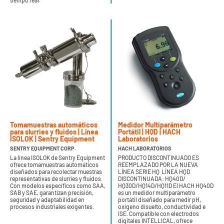
tiempo real.
Tomamuestras automáticos
Medidor Multiparámetro
para slurries y fluidos | Línea
Portátil | HQD | HACH
ISOLOK | Sentry Equipment
Laboratorios
SENTRY EQUIPMENT CORP.
HACH LABORATORIOS
La línea ISOLOK de Sentry Equipment
PRODUCTO DISCONTINUADO ES
ofrece tomamuestras automáticos
REEMPLAZADO POR LA NUEVA
diseñados para recolectar muestras
LÍNEA SERIE HQ LÍNEA HQD
representativas de slurries y fluidos.
DISCONTINUADA: HQ40D/
Con modelos específicos como SAA,
HQ30D/HQ14D/HQ11D El HACH HQ40D
SAB y SAE, garantizan precisión,
es un medidor multiparámetro
seguridad y adaptabilidad en
portátil diseñado para medir pH,
procesos industriales exigentes.
oxígeno disuelto, conductividad e
ISE. Compatible con electrodos
digitales INTELLICAL, ofrece