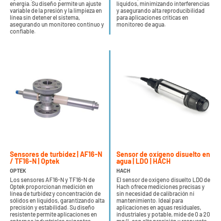
energía. Su diseño permite un ajuste
líquidos, minimizando interferencias
variable de la presión y la limpieza en
y asegurando alta reproducibilidad
línea sin detener el sistema,
para aplicaciones críticas en
asegurando un monitoreo continuo y
monitoreo de agua.
confiable.
Sensores de turbidez | AF16-N
Sensor de oxígeno disuelto en
/ TF16-N | Optek
agua | LDO | HACH
OPTEK
HACH
Los sensores AF16-N y TF16-N de
El sensor de oxígeno disuelto LDO de
Optek proporcionan medición en
Hach ofrece mediciones precisas y
línea de turbidez y concentración de
sin necesidad de calibración ni
sólidos en líquidos, garantizando alta
mantenimiento. Ideal para
precisión y estabilidad. Su diseño
aplicaciones en aguas residuales,
resistente permite aplicaciones en
industriales y potable, mide de 0 a 20