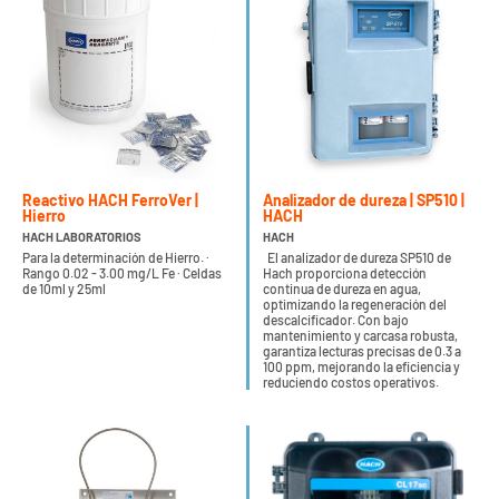
Reactivo HACH FerroVer |
Analizador de dureza | SP510 |
Hierro
HACH
HACH LABORATORIOS
HACH
Para la determinación de Hierro. ·
El analizador de dureza SP510 de
Rango 0.02 - 3.00 mg/L Fe · Celdas
Hach proporciona detección
de 10ml y 25ml
continua de dureza en agua,
optimizando la regeneración del
descalcificador. Con bajo
mantenimiento y carcasa robusta,
garantiza lecturas precisas de 0.3 a
100 ppm, mejorando la eficiencia y
reduciendo costos operativos.