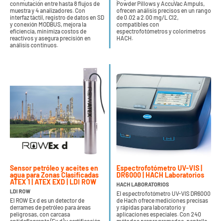
conmutación entre hasta 8 flujos de
Powder Pillows y AccuVac Ampuls,
muestra y 4 analizadores. Con
ofrecen análisis precisos en un rango
interfaz táctil, registro de datos en SD
de 0.02 a 2.00 mg/L Cl2,
y conexión MODBUS, mejora la
compatibles con
eficiencia, minimiza costos de
espectrofotómetros y colorímetros
reactivos y asegura precisión en
HACH.
análisis continuos.
Sensor petróleo y aceites en
Espectrofotómetro UV-VIS |
agua para Zonas Clasificadas
DR6000 | HACH Laboratorios
ATEX 1 | ATEX EXD | LDI ROW
HACH LABORATORIOS
LDI ROW
El espectrofotómetro UV-VIS DR6000
El ROW Ex d es un detector de
de Hach ofrece mediciones precisas
derrames de petróleo para áreas
y rápidas para laboratorio y
peligrosas, con carcasa
aplicaciones especiales. Con 240