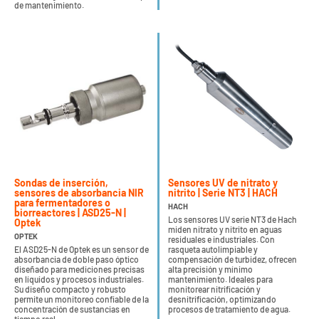
de mantenimiento.
Sondas de inserción,
Sensores UV de nitrato y
sensores de absorbancia NIR
nitrito | Serie NT3 | HACH
para fermentadores o
HACH
biorreactores | ASD25-N |
Los sensores UV serie NT3 de Hach
Optek
miden nitrato y nitrito en aguas
OPTEK
residuales e industriales. Con
El ASD25-N de Optek es un sensor de
rasqueta autolimpiable y
absorbancia de doble paso óptico
compensación de turbidez, ofrecen
diseñado para mediciones precisas
alta precisión y mínimo
en líquidos y procesos industriales.
mantenimiento. Ideales para
Su diseño compacto y robusto
monitorear nitrificación y
permite un monitoreo confiable de la
desnitrificación, optimizando
concentración de sustancias en
procesos de tratamiento de agua.