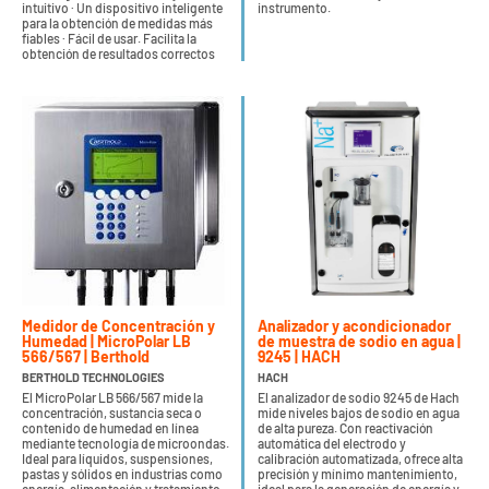
intuitivo · Un dispositivo inteligente
instrumento.
para la obtención de medidas más
fiables · Fácil de usar. Facilita la
obtención de resultados correctos
Medidor de Concentración y
Analizador y acondicionador
Humedad | MicroPolar LB
de muestra de sodio en agua |
566/567 | Berthold
9245 | HACH
BERTHOLD TECHNOLOGIES
HACH
El MicroPolar LB 566/567 mide la
El analizador de sodio 9245 de Hach
concentración, sustancia seca o
mide niveles bajos de sodio en agua
contenido de humedad en línea
de alta pureza. Con reactivación
mediante tecnología de microondas.
automática del electrodo y
Ideal para líquidos, suspensiones,
calibración automatizada, ofrece alta
pastas y sólidos en industrias como
precisión y mínimo mantenimiento,