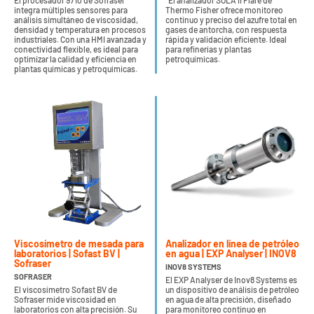
El procesador 9710 de Sofraser
El analizador SOLA II Flare de
integra múltiples sensores para
Thermo Fisher ofrece monitoreo
análisis simultáneo de viscosidad,
continuo y preciso del azufre total en
densidad y temperatura en procesos
gases de antorcha, con respuesta
industriales. Con una HMI avanzada y
rápida y validación eficiente. Ideal
conectividad flexible, es ideal para
para refinerías y plantas
optimizar la calidad y eficiencia en
petroquímicas.
plantas químicas y petroquímicas.
Viscosímetro de mesada para
Analizador en línea de petróleo
laboratorios | Sofast BV |
en agua | EXP Analyser | INOV8
Sofraser
INOV8 SYSTEMS
SOFRASER
El EXP Analyser de Inov8 Systems es
El viscosímetro Sofast BV de
un dispositivo de análisis de petróleo
Sofraser mide viscosidad en
en agua de alta precisión, diseñado
laboratorios con alta precisión. Su
para monitoreo continuo en