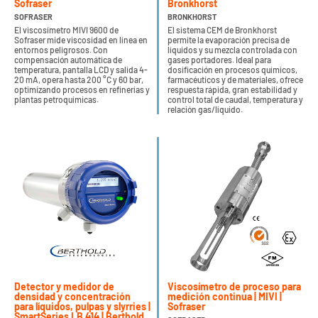
Sofraser
Bronkhorst
SOFRASER
BRONKHORST
El viscosímetro MIVI 9600 de
El sistema CEM de Bronkhorst
Sofraser mide viscosidad en línea en
permite la evaporación precisa de
entornos peligrosos. Con
líquidos y su mezcla controlada con
compensación automática de
gases portadores. Ideal para
temperatura, pantalla LCD y salida 4-
dosificación en procesos químicos,
20 mA, opera hasta 200 °C y 60 bar,
farmacéuticos y de materiales, ofrece
optimizando procesos en refinerías y
respuesta rápida, gran estabilidad y
plantas petroquímicas.
control total de caudal, temperatura y
relación gas/líquido.
Detector y medidor de
Viscosímetro de proceso para
densidad y concentración
medición continua | MIVI |
para líquidos, pulpas y slyrries |
Sofraser
SmartSeries LB 414 | Berthold