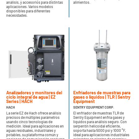
análisis, y accesorios para distintas
alimentos.
aplicaciones. Varios modelos
disponibles para diferentes
necesidades.
Analizadores y monitores del
Enfriadores de muestras para
ciclo integral de agua | EZ
gases o líquidos | TLR | Sentry
Series | HACH
Equipment
HACH
SENTRY EQUIPMENT CORP.
La serie EZ de Hach ofrece análisis
El enfriador de muestras TLR de
precisos de múltiples parámetros
Sentry Equipment enfría gases y
usando cinco tecnologías de
líquidos para análisis seguro. Con
medición. Ideal para aplicaciones en
serpentín helicoidal eficiente,
aguas residuales, industriales y
soporta hasta 5000 psi y 1000 °F,
potables, su plataforma común y
ideal para aplicaciones industriales