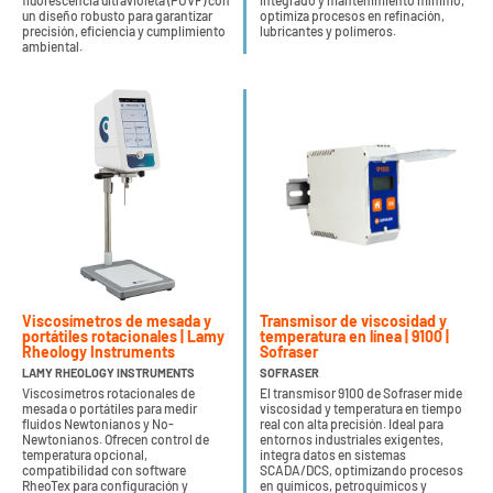
fluorescencia ultravioleta (PUVF) con
integrado y mantenimiento mínimo,
un diseño robusto para garantizar
optimiza procesos en refinación,
precisión, eficiencia y cumplimiento
lubricantes y polímeros.
ambiental.
Viscosímetros de mesada y
Transmisor de viscosidad y
portátiles rotacionales | Lamy
temperatura en línea | 9100 |
Rheology Instruments
Sofraser
LAMY RHEOLOGY INSTRUMENTS
SOFRASER
Viscosímetros rotacionales de
El transmisor 9100 de Sofraser mide
mesada o portátiles para medir
viscosidad y temperatura en tiempo
fluidos Newtonianos y No-
real con alta precisión. Ideal para
Newtonianos. Ofrecen control de
entornos industriales exigentes,
temperatura opcional,
integra datos en sistemas
compatibilidad con software
SCADA/DCS, optimizando procesos
RheoTex para configuración y
en químicos, petroquímicos y