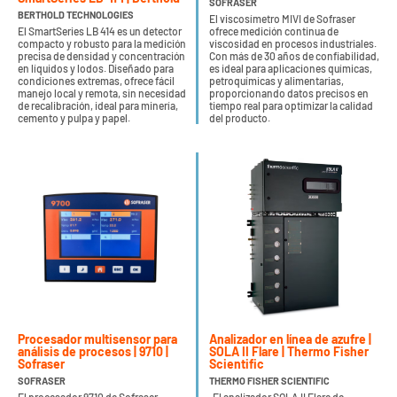
SOFRASER
BERTHOLD TECHNOLOGIES
El viscosímetro MIVI de Sofraser
El SmartSeries LB 414 es un detector
ofrece medición continua de
compacto y robusto para la medición
viscosidad en procesos industriales.
precisa de densidad y concentración
Con más de 30 años de confiabilidad,
en líquidos y lodos. Diseñado para
es ideal para aplicaciones químicas,
condiciones extremas, ofrece fácil
petroquímicas y alimentarias,
manejo local y remota, sin necesidad
proporcionando datos precisos en
de recalibración, ideal para minería,
tiempo real para optimizar la calidad
cemento y pulpa y papel.
del producto.
Procesador multisensor para
Analizador en línea de azufre |
análisis de procesos | 9710 |
SOLA II Flare | Thermo Fisher
Sofraser
Scientific
SOFRASER
THERMO FISHER SCIENTIFIC