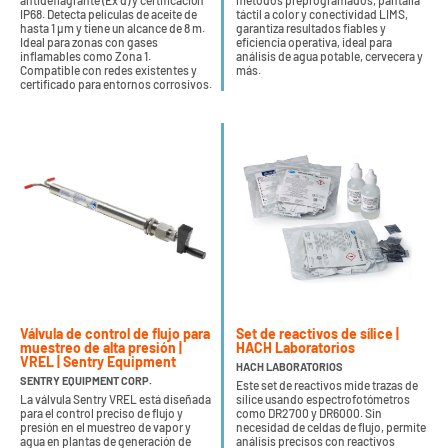
antideflagrante (Ex d) y certificación
métodos preprogramados, pantalla
IP68. Detecta películas de aceite de
táctil a color y conectividad LIMS,
hasta 1 µm y tiene un alcance de 8 m.
garantiza resultados fiables y
Ideal para zonas con gases
eficiencia operativa, ideal para
inflamables como Zona 1.
análisis de agua potable, cervecera y
Compatible con redes existentes y
más.
certificado para entornos corrosivos.
Válvula de control de flujo para
Set de reactivos de sílice |
muestreo de alta presión |
HACH Laboratorios
VREL | Sentry Equipment
HACH LABORATORIOS
SENTRY EQUIPMENT CORP.
Este set de reactivos mide trazas de
La válvula Sentry VREL está diseñada
sílice usando espectrofotómetros
para el control preciso de flujo y
como DR2700 y DR6000. Sin
presión en el muestreo de vapor y
necesidad de celdas de flujo, permite
agua en plantas de generación de
análisis precisos con reactivos