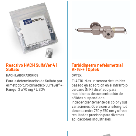
Reactivo HACH SulfaVer 4 |
Turbidímetro nefelometría |
Sulfato
AF16-F | Optek
HACH LABORATORIOS
OPTEK
Para la determinación de Sulfato por
El AF16-N es un sensor de turbidez
el método turbidimétrico SulfaVer® 4 ·
basado en absorción en el infrarrojo
Rango: 2 a 70 mg / L SO4
cercano (NIR), diseñado para
mediciones de concentración de
sólidos suspendidos
independientemente del color y sus
variaciones. Opera con una longitud
de onda entre 730 y 970 nm y ofrece
resultados precisos para diversas
aplicaciones industriales.