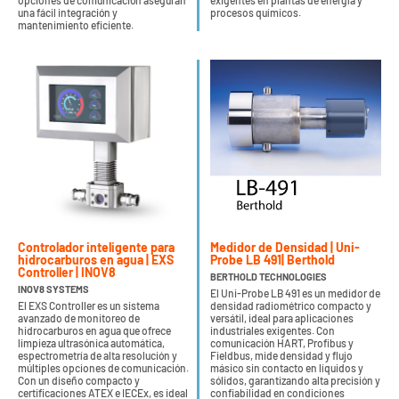
opciones de comunicación aseguran
exigentes en plantas de energía y
una fácil integración y
procesos químicos.
mantenimiento eficiente.
Controlador inteligente para
Medidor de Densidad | Uni-
hidrocarburos en agua | EXS
Probe LB 491| Berthold
Controller | INOV8
BERTHOLD TECHNOLOGIES
INOV8 SYSTEMS
El Uni-Probe LB 491 es un medidor de
El EXS Controller es un sistema
densidad radiométrico compacto y
avanzado de monitoreo de
versátil, ideal para aplicaciones
hidrocarburos en agua que ofrece
industriales exigentes. Con
limpieza ultrasónica automática,
comunicación HART, Profibus y
espectrometría de alta resolución y
Fieldbus, mide densidad y flujo
múltiples opciones de comunicación.
másico sin contacto en líquidos y
Con un diseño compacto y
sólidos, garantizando alta precisión y
certificaciones ATEX e IECEx, es ideal
confiabilidad en condiciones