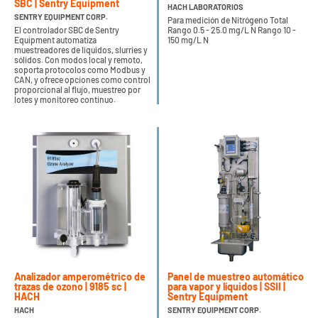
SBC | Sentry Equipment
HACH LABORATORIOS
SENTRY EQUIPMENT CORP.
Para medición de Nitrógeno Total
El controlador SBC de Sentry
Rango 0.5 - 25.0 mg/L N Rango 10 -
Equipment automatiza
150 mg/L N
muestreadores de líquidos, slurries y
sólidos. Con modos local y remoto,
soporta protocolos como Modbus y
CAN, y ofrece opciones como control
proporcional al flujo, muestreo por
lotes y monitoreo continuo.
Analizador amperométrico de
Panel de muestreo automático
trazas de ozono | 9185 sc |
para vapor y líquidos | SSII |
HACH
Sentry Equipment
HACH
SENTRY EQUIPMENT CORP.