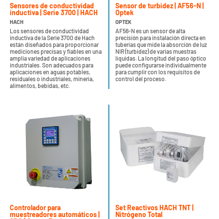
Sensores de conductividad
Sensor de turbidez | AF56-N |
inductiva | Serie 3700 | HACH
Optek
HACH
OPTEK
Los sensores de conductividad
AF56-N es un sensor de alta
inductiva de la Serie 3700 de Hach
precisión para instalación directa en
están diseñados para proporcionar
tuberías que mide la absorción de luz
mediciones precisas y fiables en una
NIR (turbidez) de varias muestras
amplia variedad de aplicaciones
líquidas. La longitud del paso óptico
industriales. Son adecuados para
puede configurarse individualmente
aplicaciones en aguas potables,
para cumplir con los requisitos de
residuales o industriales, minería,
control del proceso.
alimentos, bebidas, etc.
Controlador para
Set Reactivos HACH TNT |
muestreadores automáticos |
Nitrógeno Total