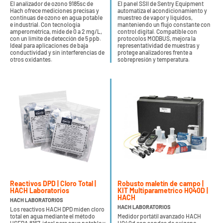
El analizador de ozono 9185sc de
El panel SSII de Sentry Equipment
Hach ofrece mediciones precisas y
automatiza el acondicionamiento y
continuas de ozono en agua potable
muestreo de vapor y líquidos,
e industrial. Con tecnología
manteniendo un flujo constante con
amperométrica, mide de 0 a 2 mg/L,
control digital. Compatible con
con un límite de detección de 5 ppb.
protocolos MODBUS, mejora la
Ideal para aplicaciones de baja
representatividad de muestras y
conductividad y sin interferencias de
protege analizadores frente a
otros oxidantes.
sobrepresión y temperatura.
Reactivos DPD | Cloro Total |
Robusto maletín de campo |
HACH Laboratorios
KIT Multiparametrico HQ40D |
HACH
HACH LABORATORIOS
HACH LABORATORIOS
Los reactivos HACH DPD miden cloro
total en agua mediante el método
Medidor portátil avanzado HACH