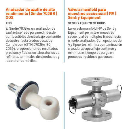
Analizador de azufre de alto
Válvula manifold para
rendimiento | Sindie 7039 R |
muestreo secuencial | MV |
XOS
Sentry Equipment
XOS
SENTRY EQUIPMENT CORP.
El Sindie 7039 es un analizador de
La válvula manifold MV de Sentry
azufre diseñado para medir desde
Equipment permite el muestreo
combustibles de ultra bajo contenido
secuencial de múltiples líneas hacia
de azufre hasta crudos pesados.
un solo analizador. Con opciones de
Cumple con ASTM D7039 e ISO
4 y 8 puertos, elimina contaminación
20884, proporcionando resultados
cruzada, asegura flujo continuo y
precisos y fiables en laboratorios de
minimiza el tiempo de purga en
refinería, terminales de oleoductos y
procesos líquidos o gaseosos.
laboratorios móviles.