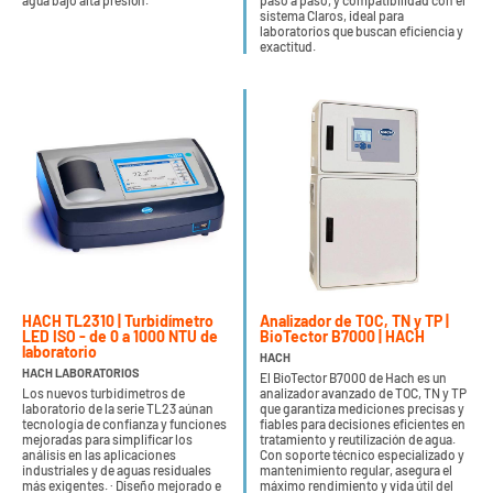
agua bajo alta presión.
paso a paso, y compatibilidad con el
sistema Claros, ideal para
laboratorios que buscan eficiencia y
exactitud.
HACH TL2310 | Turbidímetro
Analizador de TOC, TN y TP |
LED ISO - de 0 a 1000 NTU de
BioTector B7000 | HACH
laboratorio
HACH
HACH LABORATORIOS
El BioTector B7000 de Hach es un
Los nuevos turbidímetros de
analizador avanzado de TOC, TN y TP
laboratorio de la serie TL23 aúnan
que garantiza mediciones precisas y
tecnología de confianza y funciones
fiables para decisiones eficientes en
mejoradas para simplificar los
tratamiento y reutilización de agua.
análisis en las aplicaciones
Con soporte técnico especializado y
industriales y de aguas residuales
mantenimiento regular, asegura el
más exigentes. · Diseño mejorado e
máximo rendimiento y vida útil del