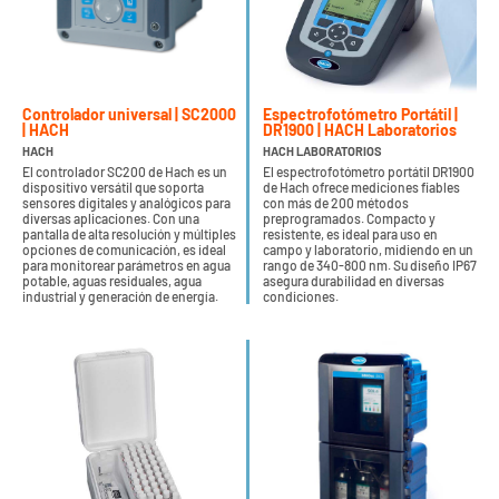
Controlador universal | SC2000
Espectrofotómetro Portátil |
| HACH
DR1900 | HACH Laboratorios
HACH
HACH LABORATORIOS
El controlador SC200 de Hach es un
El espectrofotómetro portátil DR1900
dispositivo versátil que soporta
de Hach ofrece mediciones fiables
sensores digitales y analógicos para
con más de 200 métodos
diversas aplicaciones. Con una
preprogramados. Compacto y
pantalla de alta resolución y múltiples
resistente, es ideal para uso en
opciones de comunicación, es ideal
campo y laboratorio, midiendo en un
para monitorear parámetros en agua
rango de 340-800 nm. Su diseño IP67
potable, aguas residuales, agua
asegura durabilidad en diversas
industrial y generación de energía.
condiciones.