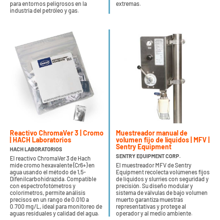
para entornos peligrosos en la
extremas.
industria del petróleo y gas.
Reactivo ChromaVer 3 | Cromo
Muestreador manual de
| HACH Laboratorios
volumen fijo de líquidos | MFV |
Sentry Equipment
HACH LABORATORIOS
SENTRY EQUIPMENT CORP.
El reactivo ChromaVer 3 de Hach
mide cromo hexavalente (Cr6+) en
El muestreador MFV de Sentry
agua usando el método de 1,5-
Equipment recolecta volúmenes fijos
Difenilcarbohidrazida. Compatible
de líquidos y slurries con seguridad y
con espectrofotómetros y
precisión. Su diseño modular y
colorímetros, permite análisis
sistema de válvulas de bajo volumen
precisos en un rango de 0.010 a
muerto garantiza muestras
0.700 mg/L, ideal para monitoreo de
representativas y protege al
aguas residuales y calidad del agua.
operador y al medio ambiente.