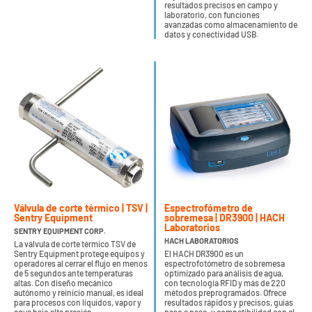
resultados precisos en campo y
laboratorio, con funciones
avanzadas como almacenamiento de
datos y conectividad USB.
Válvula de corte térmico | TSV |
Espectrofómetro de
Sentry Equipment
sobremesa | DR3900 | HACH
Laboratorios
SENTRY EQUIPMENT CORP.
HACH LABORATORIOS
La válvula de corte térmico TSV de
Sentry Equipment protege equipos y
El HACH DR3900 es un
operadores al cerrar el flujo en menos
espectrofotómetro de sobremesa
de 5 segundos ante temperaturas
optimizado para análisis de agua,
altas. Con diseño mecánico
con tecnología RFID y más de 220
autónomo y reinicio manual, es ideal
métodos preprogramados. Ofrece
para procesos con líquidos, vapor y
resultados rápidos y precisos, guías