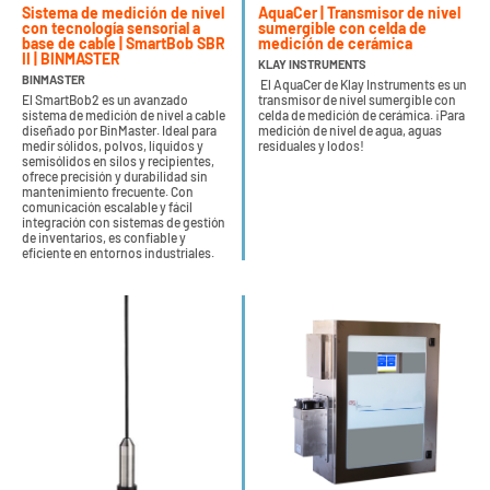
Sistema de medición de nivel
AquaCer | Transmisor de nivel
con tecnología sensorial a
sumergible con celda de
base de cable | SmartBob SBR
medición de cerámica
II | BINMASTER
KLAY INSTRUMENTS
BINMASTER
El AquaCer de Klay Instruments es un
El SmartBob2 es un avanzado
transmisor de nivel sumergible con
sistema de medición de nivel a cable
celda de medición de cerámica. ¡Para
diseñado por BinMaster. Ideal para
medición de nivel de agua, aguas
medir sólidos, polvos, líquidos y
residuales y lodos!
semisólidos en silos y recipientes,
ofrece precisión y durabilidad sin
mantenimiento frecuente. Con
comunicación escalable y fácil
integración con sistemas de gestión
de inventarios, es confiable y
eficiente en entornos industriales.