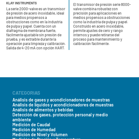
KLAY INSTRUMENTS
El transmisor de presión serie 8000-
La serie 2000-valve es un transmisor
valve combina robustez con
de presión de acero inoxidable, ideal
precisión para aplicaciones en
para medios propensos a
medios propensos a obstrucciones
obstrucciones como en la industria
como la industria de pulpa y papel.
de pulpa y papel. Cuenta con un
Construido en acero inoxidable,
diafragma de membrana fuerte,
permite ajustes de cero y rango
fácilmente ajustable sin presión de
internos y puede retirarse del
prueba, y es extraíble durante la
proceso para mantenimiento y
operación para limpieza y calibración.
calibración fácilmente.
Salida de 4-20 mA con opción HART.
CATEGORIAS
Análisis de gases y acondicionadores de muestras
Análisis de líquidos y acondicionadores de muestras
Análisis de alimentos y bebidas
Detección de gases, protección personal y medio
ambiente
Medición de Caudal
Medición de Humedad
Medición de Nivel y Volumen