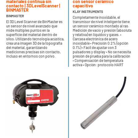
materiales continua sin
con sensor cerámico
contacto | 3DLevelScanner |
capacitivo
BINMASTER
KLAY INSTRUMENTS
BINMASTER
Completamente inoxidable, el
El 3D Level Scanner de BinMaster es
transmisor de nivel inteligente tiene
un sensor de nivel avanzado que
un sensor cerámico montado al ras.
mide múltiples puntos en la
Medición de vacío y presión (absoluta
superficie del material dentro de
y relativa) en líquidos y gases. •
silos. Utilizando tecnología acústica,
Carcasa electrónica de acero
crea una imagen 3D de la topografía
inoxidable • Precisión 0.2% (opción
del material, garantizando
0.1%) • Fácil de ajustar con 3
mediciones precisas sin contacto,
pulsadores y display • No se necesita
incluso en entornos con polvo.
presión de prueba para la calibración
• Compensación de temperatura
activa • Opción: protocolo HART