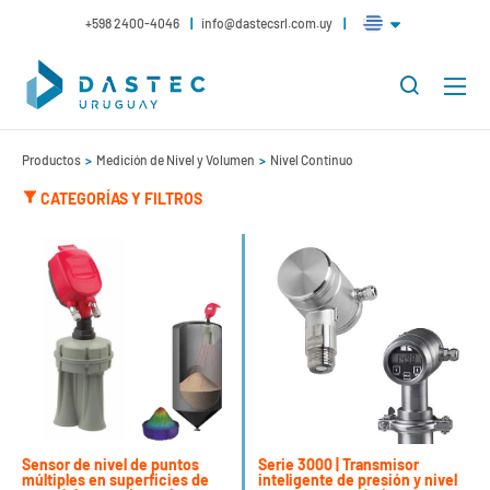
+598 2400-4046
info@dastecsrl.com.uy
Productos
Medición de Nivel y Volumen
Nivel Continuo
CATEGORÍAS Y FILTROS
Sensor de nivel de puntos
Serie 3000 | Transmisor
múltiples en superficies de
inteligente de presión y nivel