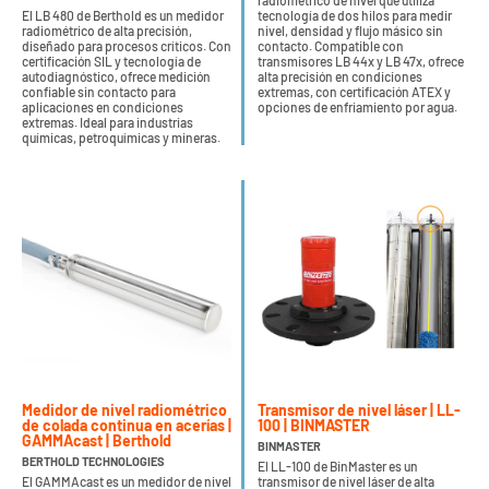
radiométrico de nivel que utiliza
El LB 480 de Berthold es un medidor
tecnología de dos hilos para medir
radiométrico de alta precisión,
nivel, densidad y flujo másico sin
diseñado para procesos críticos. Con
contacto. Compatible con
certificación SIL y tecnología de
transmisores LB 44x y LB 47x, ofrece
autodiagnóstico, ofrece medición
alta precisión en condiciones
confiable sin contacto para
extremas, con certificación ATEX y
aplicaciones en condiciones
opciones de enfriamiento por agua.
extremas. Ideal para industrias
químicas, petroquímicas y mineras.
Medidor de nivel radiométrico
Transmisor de nivel láser | LL-
de colada continua en acerías |
100 | BINMASTER
GAMMAcast | Berthold
BINMASTER
BERTHOLD TECHNOLOGIES
El LL-100 de BinMaster es un
El GAMMAcast es un medidor de nivel
transmisor de nivel láser de alta