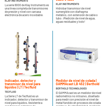
KLAY INSTRUMENTS
KLAY INSTRUMENTS
La serie 9000 de Klay Instruments es
una línea completa de transmisores
Hidrobar transmisor de nivel
de presión y nivel con carcasa
sumergible con diafragma
electrónica de acero inoxidable.
metálico, con extensión de cable o
tubo. ¡Medición de nivel de agua,
aguas residuales y lodo!
Indicador, detector y
Medidor de nivel de colada |
transmisor de nivel para
GAMMAcast LB 452 | Berthold
líquidos | LT | Tecfluid
BERTHOLD TECHNOLOGIES
TECFLUID
El GAMMAcast es un medidor de nivel
La Serie LT de Tecfluid es un
radiométrico no intrusivo, diseñado
indicador, detector y transmisor de
para medir con precisión el nivel de
nivel para líquidos, resistente a
metal fundido en procesos de colada