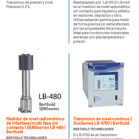
Transmisor de presión y nivel.
Reemplazado por: LB 470 El LB 440
Precisión 0.2%
es un medidor de nivel radiométrico
sin contacto para líquidos y sólidos
en reactores, depósitos y silos.
Utiliza radiación gamma para medir
de forma precisa sin verse afectado
por las propiedades del producto.
Ideal para condiciones industriales
extremas con alta temperatura o
presión.
Medidor de nivel radiométrico
Transmisor de nivel continuo |
de interfase/multi fase sin
DuoSeries LB 4700 | Berthold
contacto | SENSseries LB 480 |
BERTHOLD TECHNOLOGIES
Berthold
El LB 4700 es un transmisor
BERTHOLD TECHNOLOGIES