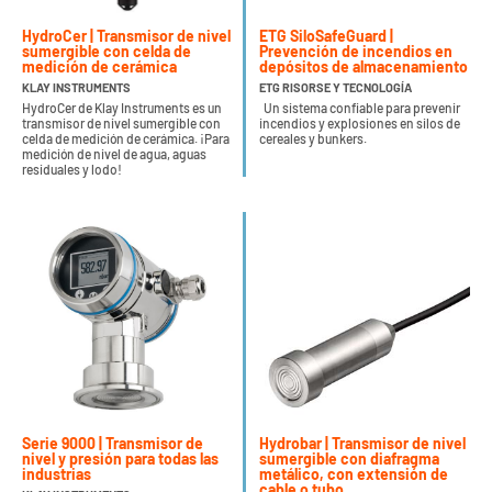
HydroCer | Transmisor de nivel
ETG SiloSafeGuard |
sumergible con celda de
Prevención de incendios en
medición de cerámica
depósitos de almacenamiento
KLAY INSTRUMENTS
ETG RISORSE Y TECNOLOGÍA
HydroCer de Klay Instruments es un
Un sistema confiable para prevenir
transmisor de nivel sumergible con
incendios y explosiones en silos de
celda de medición de cerámica. ¡Para
cereales y bunkers.
medición de nivel de agua, aguas
residuales y lodo!
Serie 9000 | Transmisor de
Hydrobar | Transmisor de nivel
nivel y presión para todas las
sumergible con diafragma
industrias
metálico, con extensión de
cable o tubo