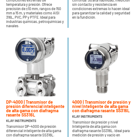
condiciones extremas de
continua. Su alta fiabilidad, medición
temperatura y presión. Ofrece
sin contacto y resistencia en
precisión de ±10 mm, rangos de 150
condiciones extremas lo hacen ideal
mm a 15 m, y materiales como AISI
para garantizar la calidad y seguridad
316L, PVC, PP y PTFE. Ideal para
en la fundición.
industrias químicas, petroquímicas y
navales.
DP-4000 | Transmisor de
4000 | Transmisor de presión y
presión diferencial inteligente
nivel Inteligente de alta gama
de alta gama con diafragma
con diafragma rasante SS316L
rasante SS316L
KLAY INSTRUMENTS
KLAY INSTRUMENTS
Transmisor de presión y nivel
Transmisor DP-4000 de presión
Inteligente de alta gama con
diferencial inteligente de alta gama
diafragma rasante SS316L. Ideal para
con diafragma rasante SS316L.
medición de presión y vacio en