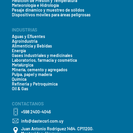
Medición de Presión y Temperatura
Meteorología e Hidrología
Pesaje dinámico y muestreo de sólidos
Dispositivos móviles para áreas peligrosas
INDUSTRIAS
Aguas y Efluentes
Agroindustria
Alimenticia y Bebidas
Energía
Gases industriales y medicinales
Laboratorios, farmacia y cosmética
Metalúrgica
Minería, cemento y agregados
Pulpa, papel y madera
Química
Refineria y Petroquímica
Oil & Gas
CONTACTANOS
+598 2400-4046
info@dastecsrl.com.uy
Juan Antonio Rodriguez 1464. CP11200.