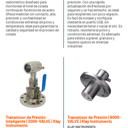
radiométrico diseñado para
precisión. Con una rápida
monitorear el nivel de colada
actualización de 8 lecturas por
continua en fundiciones de acero.
segundo y un haz estrecho, es ideal
Ofrece medición sin contacto, alta
para recipientes con poco espacio.
precisión y confiabilidad en
Es fácil de instalar y configurar
condiciones extremas de polvo y
mediante un puerto USB, sin
temperatura, ideal para garantizar la
necesidad de llenar o vaciar el silo. Es
calidad y seguridad en el proceso de
robusto, resistente al polvo y
colada.
condiciones adversas. Es adecuado
para sólidos a granel, gránulos y
líquidos opacos en diversas
industrias.
Transmisor de Presión
Transmisor de Presión | 8000-
Inteligente | 2000-VALVE | Klay
VALVE | Klay Instruments
Instruments
KLAY INSTRUMENTS