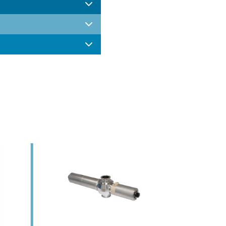
.PDF
.PDF
.PDF
.PDF
dos. La distribución
permite medidas fiables y
ensor y la polarización. La
 permite cubrir un amplio
mperatura de reacción rápida