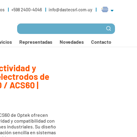
ros
+598 2400-4046
info@dastecsrl.com.uy
vicios
Representadas
Novedades
Contacto
tividad y
electrodos de
0 / ACS60 |
CS60 de Optek ofrecen
idad y compatibilidad con
es industriales. Su diseño
ación sencilla en sistemas