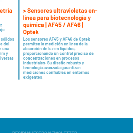
dición PEEK conforme a FDA
> Sensores ultravioletas en-
etría
ición en línea de optek el
 de retención y un
línea para biotecnología y
P.
química | AF45 / AF46 |
ez
ojo
Optek
Los sensores AF45 y AF46 de Optek
 sólidos
permiten la medición en línea de la
e del
absorción de luz en líquidos,
n una
proporcionando un control preciso de
 nm y
concentraciones en procesos
diversas
industriales. Su diseño robusto y
tecnología avanzada garantizan
> Enviar
mediciones confiables en entornos
exigentes.
sar electrodos de pH que
ción muy estable y permite
, la tubería esté vacía o se
niforme sin impedimentos de
RECIBÍ NUESTRO NEWSLETTER