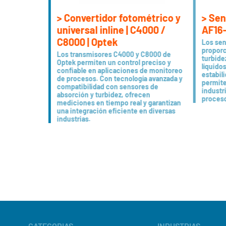
Diseño sanitario
Concebido para una esterilid
> Sen
> Convertidor fotométrico y
(USP clase VI) sin necesidad de
diseño garantiza un flujo uni
AF16-
universal inline | C4000 /
aseguramiento hidrostático mí
C8000 | Optek
Los sen
proporc
Adaptador para electrodos
Los transmisores C4000 y C8000 de
turbide
Optek permiten un control preciso y
líquidos
Orientación de los electrod
confiable en aplicaciones de monitoreo
estabil
Conexión a tierra para diag
de procesos. Con tecnología avanzada y
permite
Concebido para aumentar el
compatibilidad con sensores de
industr
Apropiado para la mayoría 
absorción y turbidez, ofrecen
proceso
mediciones en tiempo real y garantizan
una integración eficiente en diversas
12 grados
industrias.
El adaptador de optek para ele
pH en un ángulo óptimo de 12 
de electrólito de modo que se 
adaptador de electrodos PF12
Conexión a tierra
El PF12 está dotado de una con
incorporan técnicas de entrad
realizar el diagnóstico del sen
rompa un electrodo o un cable
Diseño sanitario
El PF12, que se instala en el 
CATEGORIAS
INDUSTRIAS