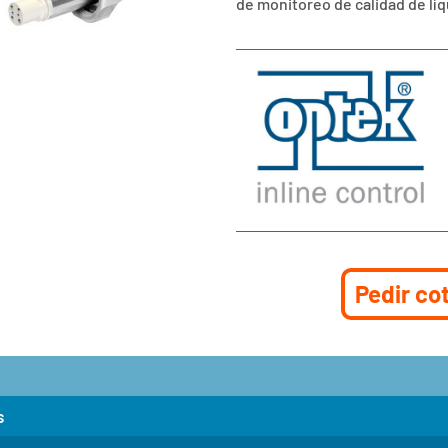
de monitoreo de calidad de líq
Pedir co
s
 ACF60 / ACS60