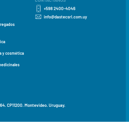
. El PF12 cumple los requisitos de esterilidad y es apropiado para aplicac
etención y el aseguramiento hidrostático a un mínimo.
+598 2400-4046
info@dastecsrl.com.uy
 la conductividad para un volumen de retención bajo
Ancho nominal
Volumen
Volumen
gregados
sólo conductividad
pH + conductividad
0,25 in
< 22 ml
< 41 ml
0,50 in
< 26 ml
< 44 ml
ica
0,75 in
< 34 ml
< 52 ml
1,00 in
< 48 ml
< 65 ml
a y cosmética
medicinales
464. CP11200.
Montevideo. Uruguay.