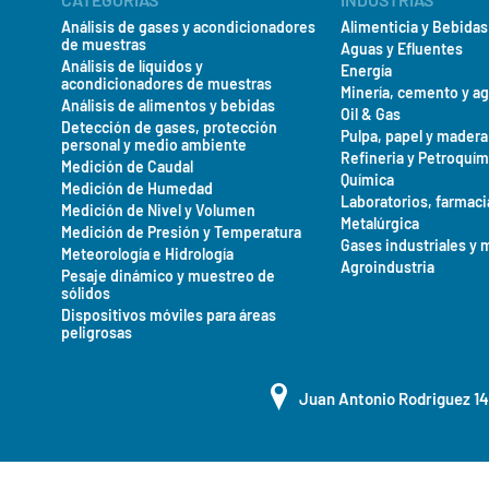
todos los líquidos del proceso
Análisis de gases y acondicionadores
Alimenticia y Bebidas
tiempo reduce el volumen de r
de muestras
Aguas y Efluentes
Medida combinada del pH y
Análisis de líquidos y
Energía
acondicionadores de muestras
Minería, cemento y a
Análisis de alimentos y bebidas
Oil & Gas
Detección de gases, protección
Pulpa, papel y madera
personal y medio ambiente
Refineria y Petroquím
Medición de Caudal
Química
Medición de Humedad
Laboratorios, farmaci
Medición de Nivel y Volumen
Metalúrgica
Medición de Presión y Temperatura
Gases industriales y 
Meteorología e Hidrología
Agroindustria
Pesaje dinámico y muestreo de
sólidos
Dispositivos móviles para áreas
peligrosas
Juan Antonio Rodriguez 1