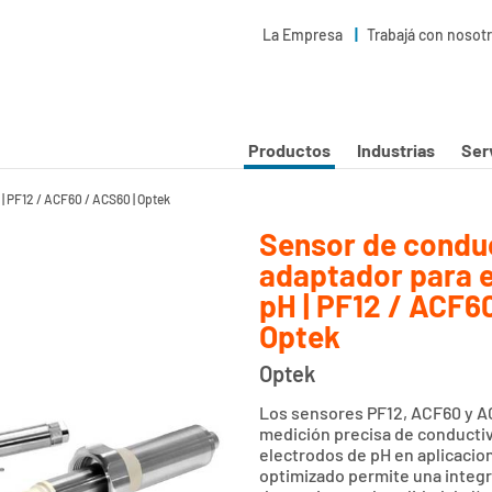
La Empresa
Trabajá con nosot
Productos
Industrias
Ser
| PF12 / ACF60 / ACS60 | Optek
Sensor de conduc
adaptador para 
pH | PF12 / ACF6
Optek
Optek
Los sensores PF12, ACF60 y A
medición precisa de conductiv
electrodos de pH en aplicacion
optimizado permite una integr