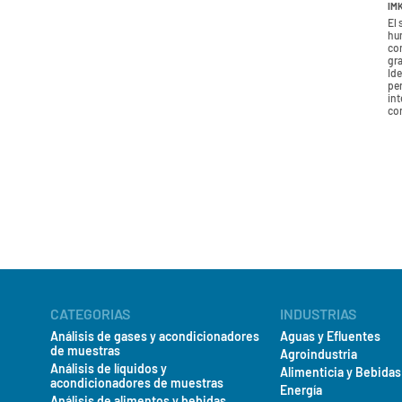
IM
El
hu
co
gra
Ide
per
int
con
CATEGORIAS
INDUSTRIAS
Análisis de gases y acondicionadores
Aguas y Efluentes
de muestras
Agroindustria
Análisis de líquidos y
Alimenticia y Bebidas
acondicionadores de muestras
Energía
Análisis de alimentos y bebidas