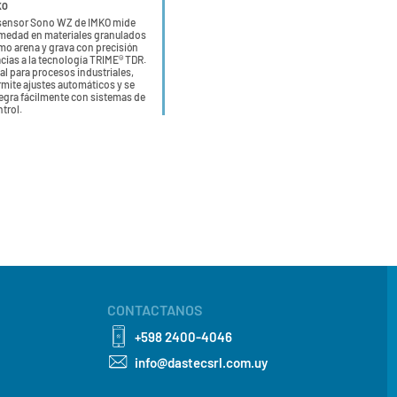
KO
 sensor Sono WZ de IMKO mide
medad en materiales granulados
mo arena y grava con precisión
cias a la tecnología TRIME® TDR.
al para procesos industriales,
mite ajustes automáticos y se
egra fácilmente con sistemas de
trol.
CONTACTANOS
+598 2400-4046
info@dastecsrl.com.uy