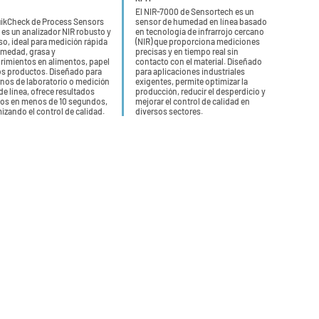
El NIR-7000 de Sensortech es un
uikCheck de Process Sensors
sensor de humedad en línea basado
 es un analizador NIR robusto y
en tecnología de infrarrojo cercano
so, ideal para medición rápida
(NIR) que proporciona mediciones
medad, grasa y
precisas y en tiempo real sin
rimientos en alimentos, papel
contacto con el material. Diseñado
os productos. Diseñado para
para aplicaciones industriales
nos de laboratorio o medición
exigentes, permite optimizar la
 de línea, ofrece resultados
producción, reducir el desperdicio y
os en menos de 10 segundos,
mejorar el control de calidad en
izando el control de calidad.
diversos sectores.