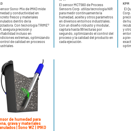
KO
KPM
El sensor MCT560 de Process
 sensor Sono-Mix de IMKO mide
Sensors Corp. utiliza tecnología NIR
El Q
medad y conductividad en
para medir continuamente la
Corp.
creto fresco y materiales
humedad, aceite y otros parámetros
preci
nulados dentro de la
en diversos entornos industriales.
de hu
zcladora. Con tecnología TRIME®
Con un diseño robusto y modular,
recub
, asegura precisión y
captura hasta 99 lecturas por
y otr
fiabilidad incluso en
segundo, optimizando el control del
entor
ndiciones extremas, optimizando
proceso y la calidad del producto en
a pie
control de calidad en procesos
cada ejecución.
exact
ustriales.
optim
nsor de humedad para
ena, grava y materiales
anulados | Sono WZ | IMKO