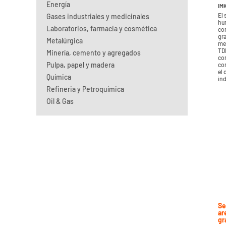
Energía
IM
El
Gases industriales y medicinales
hu
Laboratorios, farmacia y cosmética
con
gra
Metalúrgica
me
TDR
Minería, cemento y agregados
con
Pulpa, papel y madera
co
el 
Química
ind
Refineria y Petroquímica
Oil & Gas
Se
ar
gr