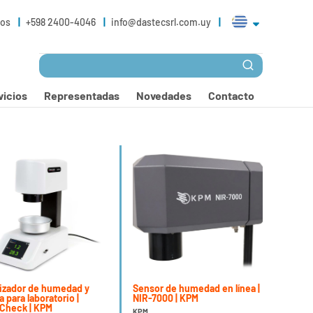
ros
+598 2400-4046
info@dastecsrl.com.uy
vicios
Representadas
Novedades
Contacto
izador de humedad y
Sensor de humedad en línea |
a para laboratorio |
NIR-7000 | KPM
Check | KPM
KPM