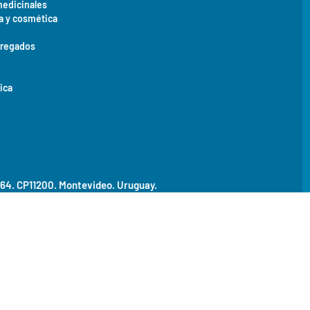
medicinales
a y cosmética
gregados
ica
464. CP11200.
Montevideo. Uruguay.