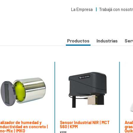
La Empresa
Trabajá con nosot
Productos
Industrias
Ser
alizador de humedad y
Sensor Industrial NIR | MCT
Anal
nductividad en concreto |
560 | KPM
gras
no-Mix | IMKO
Quik
KPM