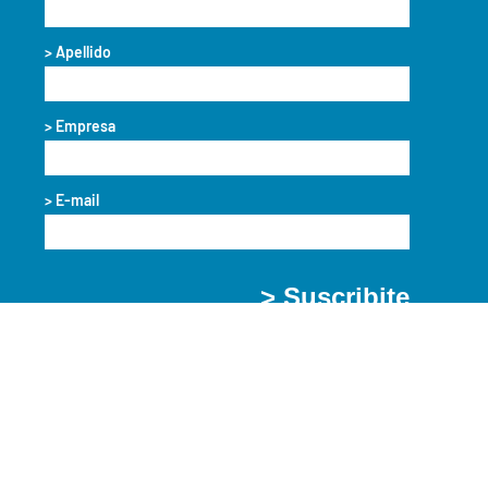
> Apellido
> Empresa
> E-mail
> Suscribite