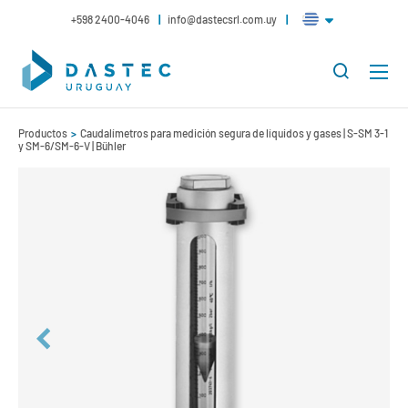
+598 2400-4046
info@dastecsrl.com.uy
Productos
Caudalímetros para medición segura de líquidos y gases | S-SM 3-1
y SM-6/SM-6-V | Bühler