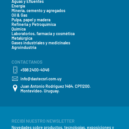
Aguas y Efluentes
Energía
Minería, cemento y agregados
Oil & Gas
Pulpa, papel y madera
País*
Refineria y Petroquímica
Química
Laboratorios, farmacia y cosmética
Metalúrgica
Gases industriales y medicinales
Mensaje*
Agroindustria
CONTACTANOS
+598 2400-4046
info@dastecsrl.com.uy
Juan Antonio Rodriguez 1464. CP11200.
Montevideo. Uruguay.
> Enviar
RECIBÍ NUESTRO NEWSLETTER
Novedades sobre productos, tecnologías, exposiciones y