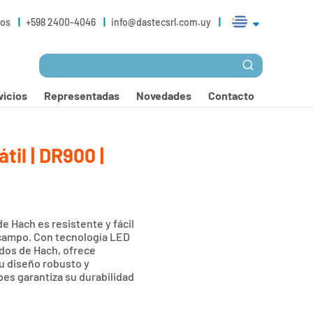
ros
+598 2400-4046
info@dastecsrl.com.uy
vicios
Representadas
Novedades
Contacto
til | DR900 |
de Hach es resistente y fácil
n campo. Con tecnología LED
dos de Hach, ofrece
Su diseño robusto y
lpes garantiza su durabilidad