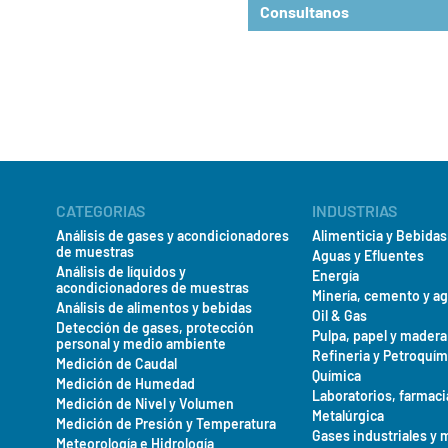
durabilidad. Con pantalla retr
Consultanos
multilingüe impreso, manuale
utilizar. Además, es multiling
Colorímetro_portátil.pdf
- Almacenamiento de datos: va
entre otros.
- Ancho de banda espectral: Fi
Se entrega preprogramado y li
Nombre*
- Compatibilidad de cubetas: 
conexión a la red eléctrica, c
- Condiciones ambientales: h
Otras características:
- Condiciones de almacenamien
- Condiciones de operación: 10
Contenido de la caja:
Incluy
Empresa*
de vidrio de 1 pulgada (25 
Capacidad de almacenamie
muestra, ID de usuario).
Vida útil de la B¿batería:
6 m
Dimensiones (A x A x P):
23
E-mail*
CATEGORIAS
INDUSTRIAS
Peso:
0.6 kg con pilas.
Análisis de gases y acondicionadores
Alimenticia y Bebidas
de muestras
Aguas y Efluentes
Análisis de líquidos y
Energía
acondicionadores de muestras
Minería, cemento y a
País*
Análisis de alimentos y bebidas
Oil & Gas
Detección de gases, protección
Pulpa, papel y madera
personal y medio ambiente
Refineria y Petroquím
Medición de Caudal
Mensaje*
Química
Medición de Humedad
Laboratorios, farmaci
Medición de Nivel y Volumen
Metalúrgica
Medición de Presión y Temperatura
Gases industriales y 
Meteorología e Hidrología