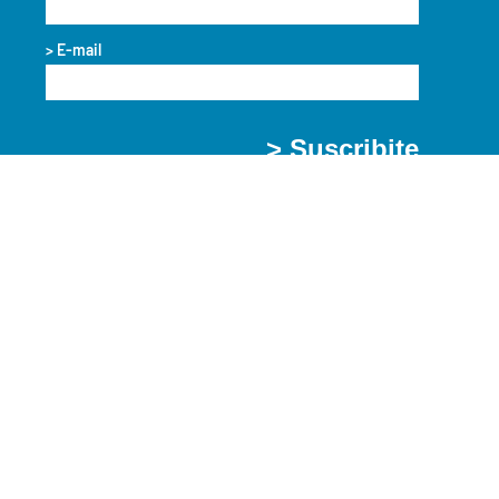
> E-mail
> Suscribite
> Enviar