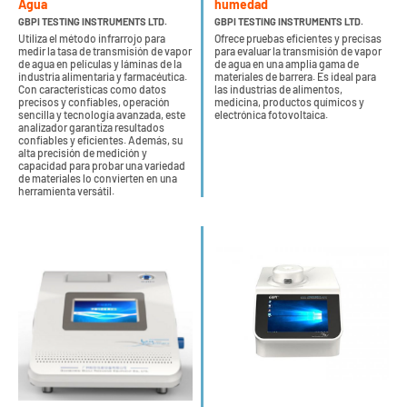
Agua
humedad
GBPI TESTING INSTRUMENTS LTD.
GBPI TESTING INSTRUMENTS LTD.
Utiliza el método infrarrojo para
Ofrece pruebas eficientes y precisas
medir la tasa de transmisión de vapor
para evaluar la transmisión de vapor
de agua en películas y láminas de la
de agua en una amplia gama de
industria alimentaria y farmacéutica.
materiales de barrera. Es ideal para
Con características como datos
las industrias de alimentos,
precisos y confiables, operación
medicina, productos químicos y
sencilla y tecnología avanzada, este
electrónica fotovoltaica.
analizador garantiza resultados
confiables y eficientes. Además, su
alta precisión de medición y
capacidad para probar una variedad
de materiales lo convierten en una
herramienta versátil.