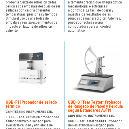
probar la fuerza de adhesión de las
altamente preciso que integra óptica,
películas de embalaje después de ser
mecanología, electrónica y
selladas con calor a diferentes
algoritmos. Es fácil de operar y
temperaturas, presiones y tiempos.
muestra los resultados de las
Simula el uso de una bolsa de
pruebas de manera digital. Además,
embalaje y realiza experimentos de
puede conectarse a una
impacto en la zona de adhesión
computadora para un control
caliente.
automático.
GBB-F1 | Probador de sellado
GBD-S | Tear Tester: Probador
térmico
de Rasgado de Papel y Película
según Estándares ASTM
GBPI TESTING INSTRUMENTS LTD.
GBPI TESTING INSTRUMENTS LTD.
El GBB-F1 de GBPI es un probador de
sellado térmico diseñado para
GBD-S Tear Tester de GBPI: Probador
evaluar la calidad y eficiencia del
de Resistencia al Rasgado para