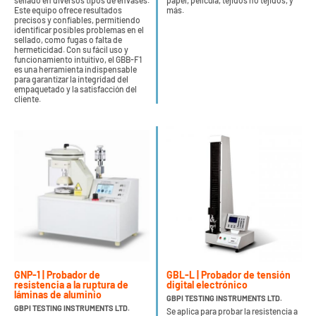
sellado en diversos tipos de envases.
papel, película, tejidos no tejidos, y
Este equipo ofrece resultados
más.
precisos y confiables, permitiendo
identificar posibles problemas en el
sellado, como fugas o falta de
hermeticidad. Con su fácil uso y
funcionamiento intuitivo, el GBB-F1
es una herramienta indispensable
para garantizar la integridad del
empaquetado y la satisfacción del
cliente.
GNP-1 | Probador de
GBL-L | Probador de tensión
resistencia a la ruptura de
digital electrónico
láminas de aluminio
GBPI TESTING INSTRUMENTS LTD.
GBPI TESTING INSTRUMENTS LTD.
Se aplica para probar la resistencia a