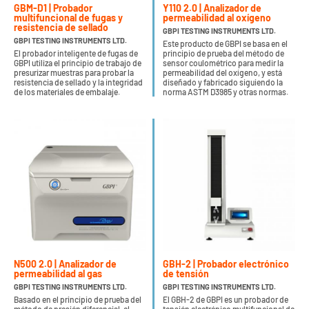
GBM-D1 | Probador
Y110 2.0 | Analizador de
multifuncional de fugas y
permeabilidad al oxígeno
resistencia de sellado
GBPI TESTING INSTRUMENTS LTD.
GBPI TESTING INSTRUMENTS LTD.
Este producto de GBPI se basa en el
El probador inteligente de fugas de
principio de prueba del método de
GBPI utiliza el principio de trabajo de
sensor coulométrico para medir la
presurizar muestras para probar la
permeabilidad del oxígeno, y está
resistencia de sellado y la integridad
diseñado y fabricado siguiendo la
de los materiales de embalaje.
norma ASTM D3985 y otras normas.
N500 2.0 | Analizador de
GBH-2 | Probador electrónico
permeabilidad al gas
de tensión
GBPI TESTING INSTRUMENTS LTD.
GBPI TESTING INSTRUMENTS LTD.
Basado en el principio de prueba del
El GBH-2 de GBPI es un probador de