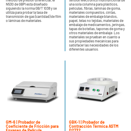
método de presión diferencial, el
tensión electrónico multifuncional de
N530 de GBPI está diseñado
una sola columna para plásticos,
siguiendo la norma GB/T 1038 y se
películas, fibras, láminas de goma,
utiliza para probar la tasa de
materiales compuestos, cintas,
transmisión de gas (cantidad) de film
materiales de embalaje blandos,
o láminas de materiales.
papel, telas no tejidas, materiales de
embalaje de medicamentos, jeringas,
tapas de botellas, tapones de goma y
otros materiales de embalaje. Los
materiales se prueban en cuanto a
sus propiedades mecánicas para
satisfacer las necesidades de los
diferentes usuarios.
GM-6 | Probador de
GBK-1 | Probador de
Coeficiente de Fricción para
Contracción Térmica ASTM
Envases de Película
D2732