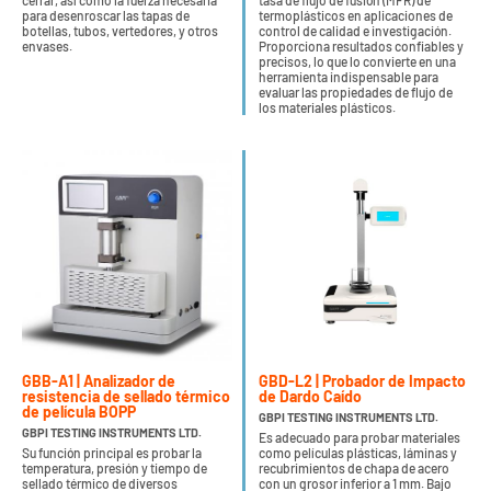
cerrar, así como la fuerza necesaria
tasa de flujo de fusión (MFR) de
para desenroscar las tapas de
termoplásticos en aplicaciones de
botellas, tubos, vertedores, y otros
control de calidad e investigación.
envases.
Proporciona resultados confiables y
precisos, lo que lo convierte en una
herramienta indispensable para
evaluar las propiedades de flujo de
los materiales plásticos.
GBB-A1 | Analizador de
GBD-L2 | Probador de Impacto
resistencia de sellado térmico
de Dardo Caído
de película BOPP
GBPI TESTING INSTRUMENTS LTD.
GBPI TESTING INSTRUMENTS LTD.
Es adecuado para probar materiales
Su función principal es probar la
como películas plásticas, láminas y
temperatura, presión y tiempo de
recubrimientos de chapa de acero
sellado térmico de diversos
con un grosor inferior a 1 mm. Bajo