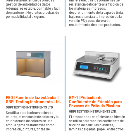
ofrece alta eficiencia de prueba y
manera efectiva los problemas de
gestión de autoridad de datos.
resistencia deficiente a la fricción de
Además, es estable, confiable y fácil
los materiales impresos,
de mantener. Mejora tus pruebas de
desprendimiento de la capa de tinta,
permeabilidad al oxígeno.
baja resistencia a la impresión de la
versión PS y poca dureza de
recubrimiento de otros productos.
P60 | Fuente de luz estándar |
GM-1 | Probador de
GBPI Testing Instruments Ltd.
Coeficiente de Fricción para
Envases de Película Plástica
GBPI TESTING INSTRUMENTS LTD.
GBPI TESTING INSTRUMENTS LTD.
Se utiliza para la observación de
colores, el contraste de colores y la
El probador de coeficiente de fricción
coincidencia de colores en una
se utiliza para medir el coeficiente de
amplia gama de industrias como
fricción de películas plásticas,
impresión, pinturas, tintas de
láminas delgadas, papel, entre otros