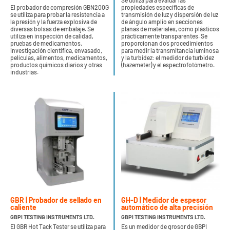
Se utiliza para evaluar las
El probador de compresión GBN200G
propiedades específicas de
se utiliza para probar la resistencia a
transmisión de luz y dispersión de luz
la presión y la fuerza explosiva de
de ángulo amplio en secciones
diversas bolsas de embalaje. Se
planas de materiales, como plásticos
utiliza en inspección de calidad,
prácticamente transparentes. Se
pruebas de medicamentos,
proporcionan dos procedimientos
investigación científica, envasado,
para medir la transmitancia luminosa
películas, alimentos, medicamentos,
y la turbidez: el medidor de turbidez
productos químicos diarios y otras
(hazemeter) y el espectrofotómetro.
industrias.
GBR | Probador de sellado en
GH-D | Medidor de espesor
caliente
automático de alta precisión
GBPI TESTING INSTRUMENTS LTD.
GBPI TESTING INSTRUMENTS LTD.
El GBR Hot Tack Tester se utiliza para
Es un medidor de grosor de GBPI