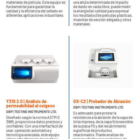
materiales de película. Este equipo es
una altura determinada de impacto
fundamental para garantizar la
de dardo en caída libre, puede medir
calidad y la eficiencia del sellado en
la energía (en calidad para expresar
diferentes aplicaciones industriales.
los resultados) de películas plásticas,
muestras de sección delgada y otros
materiales.
Y310 2.0 | Análisis de
GX-C2 | Probador de Abrasión
permeabilidad al oxígeno
GBPI TESTING INSTRUMENTS LTD.
GBPI TESTING INSTRUMENTS LTD.
Es adecuado para probar la
Diseñado según la norma ASTM D
resistencia a la abrasión de la capa de
3985, proporciona datos precisos y
tinta impresa, de la capa fotosensible
confiables. Con una interfaz fácil de
de la placa PS y del recubrimiento
usar, operación automática y
superficial de productos
tecnología avanzada, este equipo
relacionados. Puede analizar de