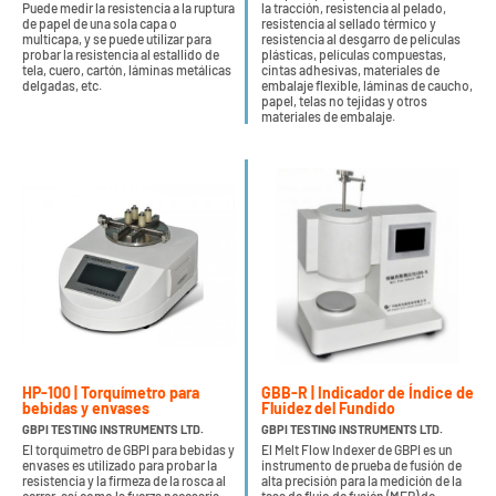
Puede medir la resistencia a la ruptura
la tracción, resistencia al pelado,
de papel de una sola capa o
resistencia al sellado térmico y
multicapa, y se puede utilizar para
resistencia al desgarro de películas
probar la resistencia al estallido de
plásticas, películas compuestas,
tela, cuero, cartón, láminas metálicas
cintas adhesivas, materiales de
delgadas, etc.
embalaje flexible, láminas de caucho,
papel, telas no tejidas y otros
materiales de embalaje.
HP-100 | Torquímetro para
GBB-R | Indicador de Índice de
bebidas y envases
Fluidez del Fundido
GBPI TESTING INSTRUMENTS LTD.
GBPI TESTING INSTRUMENTS LTD.
El torquímetro de GBPI para bebidas y
El Melt Flow Indexer de GBPI es un
envases es utilizado para probar la
instrumento de prueba de fusión de
resistencia y la firmeza de la rosca al
alta precisión para la medición de la