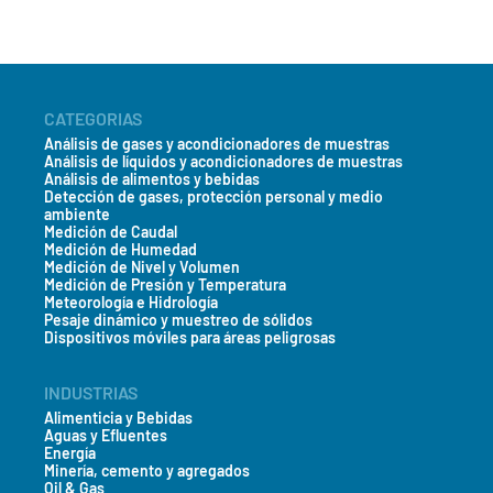
BS EN 60068-2-27 (Prueba Ea - Choque mecánico)
EMC:
País*
EN 61000-6-4: 2007 (Norma de emisiones genéricas para
entornos industriales)
EN 61000-6-2: 2005 (Norma de inmunidad genérica para
CATEGORIAS
Mensaje*
entornos industriales)
Análisis de gases y acondicionadores de muestras
Análisis de líquidos y acondicionadores de muestras
Análisis de alimentos y bebidas
Detección de gases, protección personal y medio
ambiente
Medición de Caudal
Medición de Humedad
Medición de Nivel y Volumen
Medición de Presión y Temperatura
Meteorología e Hidrología
Pesaje dinámico y muestreo de sólidos
Dispositivos móviles para áreas peligrosas
INDUSTRIAS
> Enviar
Alimenticia y Bebidas
Aguas y Efluentes
Energía
Minería, cemento y agregados
Oil & Gas