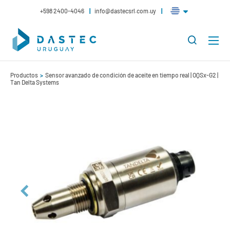
+598 2400-4046
info@dastecsrl.com.uy
Productos
Sensor avanzado de condición de aceite en tiempo real | OQSx-G2 |
Tan Delta Systems