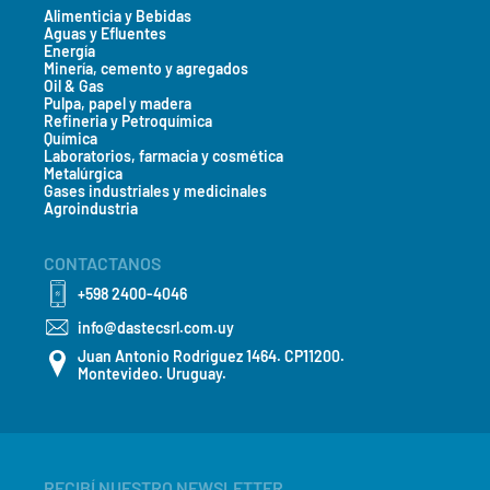
Teléfono*
Alimenticia y Bebidas
Aguas y Efluentes
Energía
Minería, cemento y agregados
Oil & Gas
Pulpa, papel y madera
País*
Refineria y Petroquímica
Química
Laboratorios, farmacia y cosmética
Metalúrgica
Gases industriales y medicinales
Mensaje*
Agroindustria
CONTACTANOS
+598 2400-4046
info@dastecsrl.com.uy
Juan Antonio Rodriguez 1464. CP11200.
Montevideo. Uruguay.
> Enviar
RECIBÍ NUESTRO NEWSLETTER