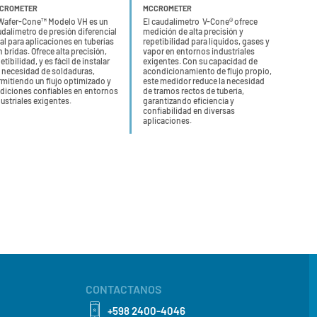
CROMETER
MCCROMETER
 Wafer-Cone™ Modelo VH es un
El caudalímetro V-Cone® ofrece
dalímetro de presión diferencial
medición de alta precisión y
al para aplicaciones en tuberías
repetibilidad para líquidos, gases y
 bridas. Ofrece alta precisión,
vapor en entornos industriales
etibilidad, y es fácil de instalar
exigentes. Con su capacidad de
n necesidad de soldaduras,
acondicionamiento de flujo propio,
mitiendo un flujo optimizado y
este medidor reduce la necesidad
diciones confiables en entornos
de tramos rectos de tubería,
ustriales exigentes.
garantizando eficiencia y
confiabilidad en diversas
aplicaciones.
CONTACTANOS
+598 2400-4046