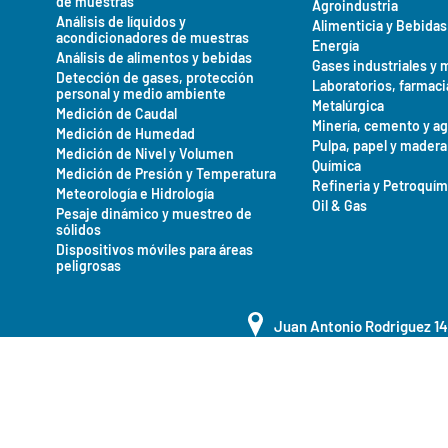
de muestras
Agroindustria
Análisis de líquidos y
Alimenticia y Bebidas
acondicionadores de muestras
Energía
Análisis de alimentos y bebidas
Gases industriales y 
Detección de gases, protección
Laboratorios, farmaci
personal y medio ambiente
Metalúrgica
Medición de Caudal
Minería, cemento y a
Medición de Humedad
Pulpa, papel y madera
Medición de Nivel y Volumen
Química
Medición de Presión y Temperatura
Refineria y Petroquím
Meteorología e Hidrología
Oil & Gas
Pesaje dinámico y muestreo de
sólidos
Dispositivos móviles para áreas
peligrosas
Juan Antonio Rodriguez 1