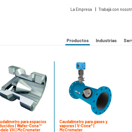
La Empresa
Trabajá con nosot
Productos
Industrias
Ser
udalímetro para espacios
Caudalímetro para gases y
ducidos | Wafer-Cone™
vapores | V-Cone® |
delo VH | McCrometer
McCrometer