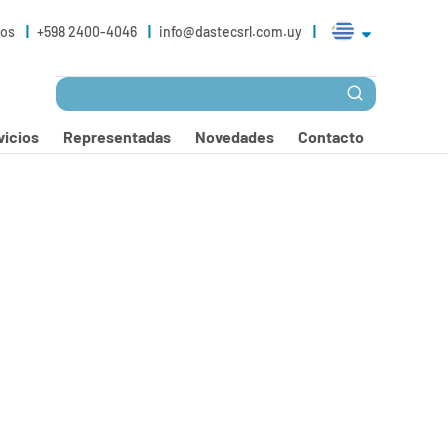
ros
+598 2400-4046
info@dastecsrl.com.uy
vicios
Representadas
Novedades
Contacto