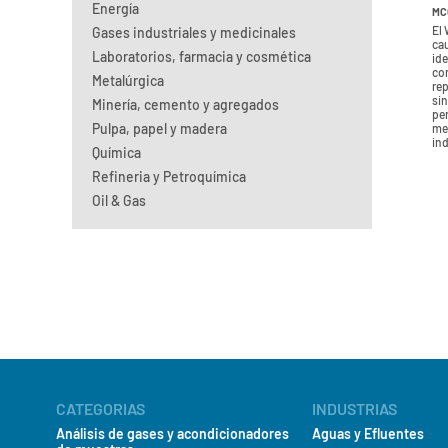
Energía
MC
El
Gases industriales y medicinales
cau
Laboratorios, farmacia y cosmética
ide
con
Metalúrgica
rep
si
Minería, cemento y agregados
per
Pulpa, papel y madera
me
ind
Química
Refineria y Petroquímica
Oil & Gas
CATEGORIAS
INDUSTRIAS
Análisis de gases y acondicionadores
Aguas y Efluentes