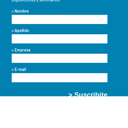
> Nombre
> Apellido
> Empresa
> E-mail
> Suscribite