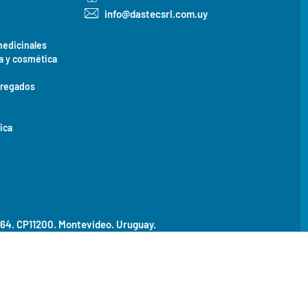
info@dastecsrl.com.uy
medicinales
a y cosmética
gregados
ica
464. CP11200.
Montevideo. Uruguay.