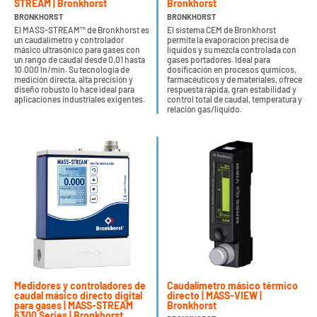
STREAM | Bronkhorst
Bronkhorst
BRONKHORST
BRONKHORST
El MASS-STREAM™ de Bronkhorst es
El sistema CEM de Bronkhorst
un caudalímetro y controlador
permite la evaporación precisa de
másico ultrasónico para gases con
líquidos y su mezcla controlada con
un rango de caudal desde 0,01 hasta
gases portadores. Ideal para
10.000 ln/min. Su tecnología de
dosificación en procesos químicos,
medición directa, alta precisión y
farmacéuticos y de materiales, ofrece
diseño robusto lo hace ideal para
respuesta rápida, gran estabilidad y
aplicaciones industriales exigentes.
control total de caudal, temperatura y
relación gas/líquido.
Medidores y controladores de
Caudalímetro másico térmico
caudal másico directo digital
directo | MASS-VIEW |
para gases | MASS-STREAM
Bronkhorst
6300 Series | Bronkhorst