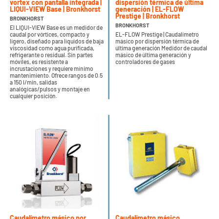
vortex con pantalla integrada |
dispersión térmica de última
LIQUI-VIEW Base | Bronkhorst
generación | EL-FLOW
Prestige | Bronkhorst
BRONKHORST
BRONKHORST
El LIQUI-VIEW Base es un medidor de
caudal por vórtices, compacto y
EL-FLOW Prestige | Caudalímetro
ligero, diseñado para líquidos de baja
másico por dispersión térmica de
viscosidad como agua purificada,
última generación Medidor de caudal
refrigerante o residual. Sin partes
másico de última generación y
móviles, es resistente a
controladores de gases
incrustaciones y requiere mínimo
mantenimiento. Ofrece rangos de 0.5
a 150 l/min, salidas
analógicas/pulsos y montaje en
cualquier posición.
Caudalímetro másico por
Caudalímetro másico