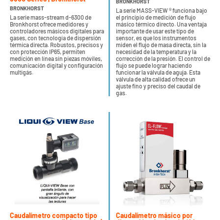
BRONKHORST
BRONKHORST
La serie MASS-VIEW ® funciona bajo
La serie mass-stream d-6300 de
el principio de medición de flujo
Bronkhorst ofrece medidores y
másico térmico directo. Una ventaja
controladores másicos digitales para
importante de usar este tipo de
gases, con tecnología de dispersión
sensor, es que los instrumentos
térmica directa. Robustos, precisos y
miden el flujo de masa directa, sin la
con protección IP65, permiten
necesidad de la temperatura y la
medición en línea sin piezas móviles,
corrección de la presión. El control de
comunicación digital y configuración
flujo se puede lograr haciendo
multigás.
funcionar la válvula de aguja. Esta
válvula de alta calidad ofrece un
ajuste fino y preciso del caudal de
gas.
Caudalímetro compacto tipo
Caudalímetro másico por