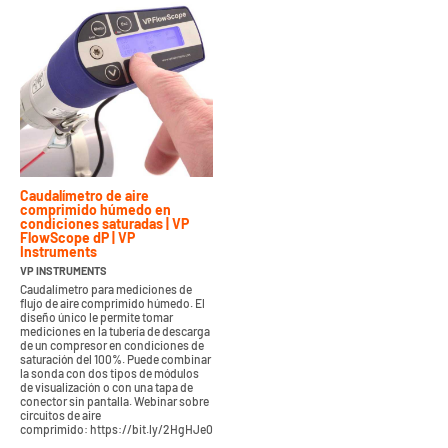
Caudalímetro de aire
comprimido húmedo en
condiciones saturadas | VP
FlowScope dP | VP
Instruments
VP INSTRUMENTS
Caudalímetro para mediciones de
flujo de aire comprimido húmedo. El
diseño único le permite tomar
mediciones en la tubería de descarga
de un compresor en condiciones de
saturación del 100%. Puede combinar
la sonda con dos tipos de módulos
de visualización o con una tapa de
conector sin pantalla. Webinar sobre
circuitos de aire
comprimido: https://bit.ly/2HgHJe0