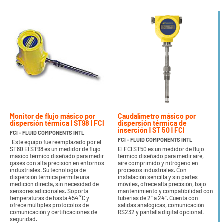
Monitor de flujo másico por
Caudalímetro másico por
dispersión térmica | ST98 | FCI
dispersión térmica de
inserción | ST 50 | FCI
FCI - FLUID COMPONENTS INTL.
FCI - FLUID COMPONENTS INTL.
Este equipo fue reemplazado por el
ST80 El ST98 es un medidor de flujo
El FCI ST50 es un medidor de flujo
másico térmico diseñado para medir
térmico diseñado para medir aire,
gases con alta precisión en entornos
aire comprimido y nitrógeno en
industriales. Su tecnología de
procesos industriales. Con
dispersión térmica permite una
instalación sencilla y sin partes
medición directa, sin necesidad de
móviles, ofrece alta precisión, bajo
sensores adicionales. Soporta
mantenimiento y compatibilidad con
temperaturas de hasta 454 °C y
tuberías de 2" a 24". Cuenta con
ofrece múltiples protocolos de
salidas analógicas, comunicación
comunicación y certificaciones de
RS232 y pantalla digital opcional.
seguridad.