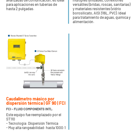
avanzadas de comunicación, es ideal
múltiples unidades, conexiones
para aplicaciones en tuberías de
versátiles (bridas, roscas, sanitarias)
hasta 2 pulgadas.
y materiales resistentes (vidrio
borosilicato, AISI 316L, PVC). Ideal
para tratamiento de aguas, química y
alimentación.
Caudalímetro másico por
dispersión térmica | GF 90 | FCI
FCI - FLUID COMPONENTS INTL.
Este equipo fue reemplazado por el
ST110
- Tecnología: Dispersión Térmica
- Muy alta rangeabilidad: hasta 1000:1