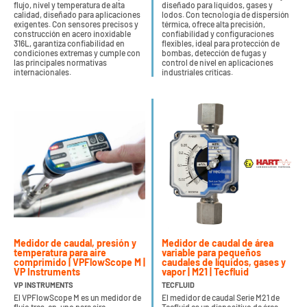
flujo, nivel y temperatura de alta
diseñado para líquidos, gases y
calidad, diseñado para aplicaciones
lodos. Con tecnología de dispersión
exigentes. Con sensores precisos y
térmica, ofrece alta precisión,
construcción en acero inoxidable
confiabilidad y configuraciones
316L, garantiza confiabilidad en
flexibles, ideal para protección de
condiciones extremas y cumple con
bombas, detección de fugas y
las principales normativas
control de nivel en aplicaciones
internacionales.
industriales críticas.
Medidor de caudal, presión y
Medidor de caudal de área
temperatura para aire
variable para pequeños
comprimido | VPFlowScope M |
caudales de líquidos, gases y
VP Instruments
vapor | M21 | Tecfluid
VP INSTRUMENTS
TECFLUID
El VPFlowScope M es un medidor de
El medidor de caudal Serie M21 de