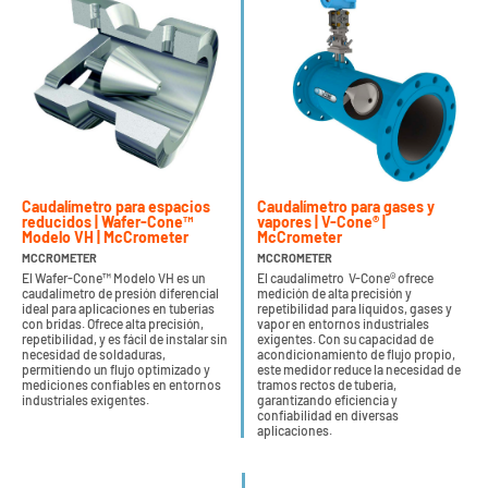
Caudalímetro para espacios
Caudalímetro para gases y
reducidos | Wafer-Cone™
vapores | V-Cone® |
Modelo VH | McCrometer
McCrometer
MCCROMETER
MCCROMETER
El Wafer-Cone™ Modelo VH es un
El caudalímetro V-Cone® ofrece
caudalímetro de presión diferencial
medición de alta precisión y
ideal para aplicaciones en tuberías
repetibilidad para líquidos, gases y
con bridas. Ofrece alta precisión,
vapor en entornos industriales
repetibilidad, y es fácil de instalar sin
exigentes. Con su capacidad de
necesidad de soldaduras,
acondicionamiento de flujo propio,
permitiendo un flujo optimizado y
este medidor reduce la necesidad de
mediciones confiables en entornos
tramos rectos de tubería,
industriales exigentes.
garantizando eficiencia y
confiabilidad en diversas
aplicaciones.