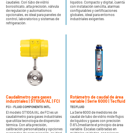
caudales. Con tubo de vidrio
líquidos. Compacto y digital, cuenta
borosilicato, alta precisión, válvula
con instalación sencilla, alarmas
de regulación y automatismos
configurables y certificaciones
opcionales, es ideal para paneles de
globales, ideal para entornos
control, laboratorios y sistemas de
industriales exigentes.
refrigeración.
Caudalímetro para gases
Rotámetro de caudal de área
industriales | ST100A/AL | FCI
variable | Serie 6000 | Tecfluid
FCI - FLUID COMPONENTS INTL.
TECFLUID
El modelo ST100A/AL de FCI es un
La Serie 6000 de medidores de
caudalímetro para gases industriales
caudal de tubo de vidrio mide flujos
que utiliza tecnología de dispersión
de líquidos y gases con precisión
térmica. Con alta precisión,
(1.6%) mediante el principio de área
calibración personalizada y opciones
variable. Escalas calibradas en