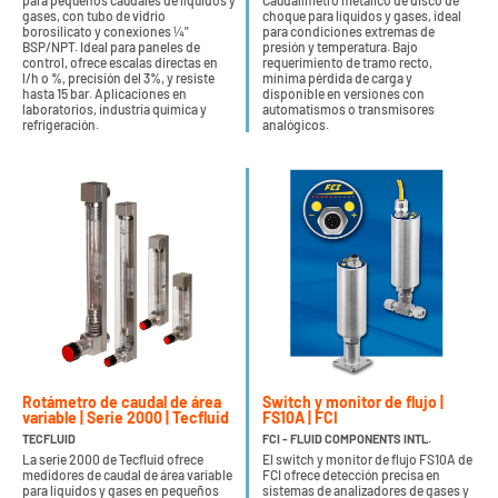
para pequeños caudales de líquidos y
Caudalímetro metálico de disco de
gases, con tubo de vidrio
choque para líquidos y gases, ideal
borosilicato y conexiones ¼"
para condiciones extremas de
BSP/NPT. Ideal para paneles de
presión y temperatura. Bajo
control, ofrece escalas directas en
requerimiento de tramo recto,
l/h o %, precisión del 3%, y resiste
mínima pérdida de carga y
hasta 15 bar. Aplicaciones en
disponible en versiones con
laboratorios, industria química y
automatismos o transmisores
refrigeración.
analógicos.
Rotámetro de caudal de área
Switch y monitor de flujo |
variable | Serie 2000 | Tecfluid
FS10A | FCI
TECFLUID
FCI - FLUID COMPONENTS INTL.
La serie 2000 de Tecfluid ofrece
El switch y monitor de flujo FS10A de
medidores de caudal de área variable
FCI ofrece detección precisa en
para líquidos y gases en pequeños
sistemas de analizadores de gases y