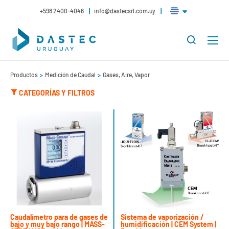
+598 2400-4046
info@dastecsrl.com.uy
Productos
Medición de Caudal
Gases, Aire, Vapor
CATEGORÍAS Y FILTROS
Caudalímetro para de gases de
Sistema de vaporización /
bajo y muy bajo rango | MASS-
humidificación | CEM System |