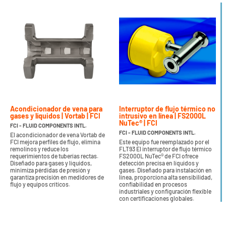
Acondicionador de vena para
Interruptor de flujo térmico no
gases y líquidos | Vortab | FCI
intrusivo en línea | FS2000L
NuTec® | FCI
FCI - FLUID COMPONENTS INTL.
FCI - FLUID COMPONENTS INTL.
El acondicionador de vena Vortab de
FCI mejora perfiles de flujo, elimina
Este equipo fue reemplazado por el
remolinos y reduce los
FLT93 El interruptor de flujo térmico
requerimientos de tuberías rectas.
FS2000L NuTec® de FCI ofrece
Diseñado para gases y líquidos,
detección precisa en líquidos y
minimiza pérdidas de presión y
gases. Diseñado para instalación en
garantiza precisión en medidores de
línea, proporciona alta sensibilidad,
flujo y equipos críticos.
confiabilidad en procesos
industriales y configuración flexible
con certificaciones globales.