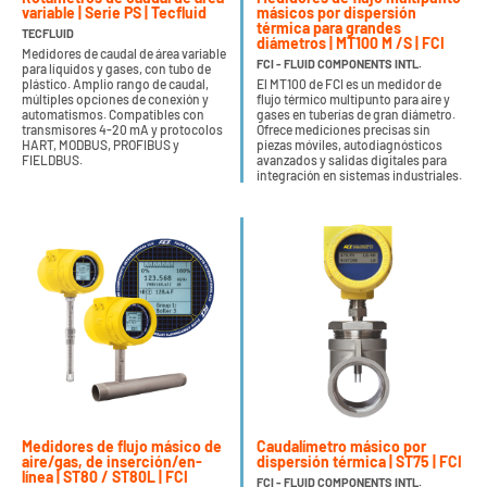
variable | Serie PS | Tecfluid
másicos por dispersión
térmica para grandes
TECFLUID
diámetros | MT100 M /S | FCI
Medidores de caudal de área variable
FCI - FLUID COMPONENTS INTL.
para líquidos y gases, con tubo de
plástico. Amplio rango de caudal,
El MT100 de FCI es un medidor de
múltiples opciones de conexión y
flujo térmico multipunto para aire y
automatismos. Compatibles con
gases en tuberías de gran diámetro.
transmisores 4-20 mA y protocolos
Ofrece mediciones precisas sin
HART, MODBUS, PROFIBUS y
piezas móviles, autodiagnósticos
FIELDBUS.
avanzados y salidas digitales para
integración en sistemas industriales.
Medidores de flujo másico de
Caudalímetro másico por
aire/gas, de inserción/en-
dispersión térmica | ST75 | FCI
línea | ST80 / ST80L | FCI
FCI - FLUID COMPONENTS INTL.