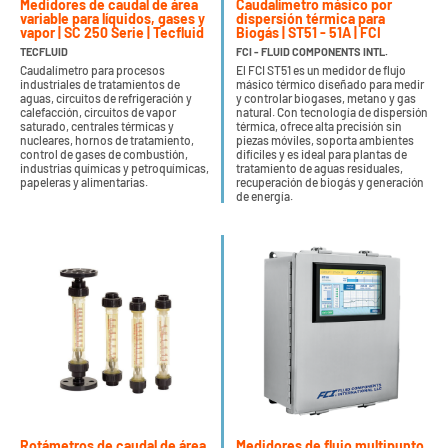
Medidores de caudal de área
Caudalímetro másico por
variable para líquidos, gases y
dispersión térmica para
vapor | SC 250 Serie | Tecfluid
Biogás | ST51 - 51A | FCI
TECFLUID
FCI - FLUID COMPONENTS INTL.
Caudalímetro para procesos
El FCI ST51 es un medidor de flujo
industriales de tratamientos de
másico térmico diseñado para medir
aguas, circuitos de refrigeración y
y controlar biogases, metano y gas
calefacción, circuitos de vapor
natural. Con tecnología de dispersión
saturado, centrales térmicas y
térmica, ofrece alta precisión sin
nucleares, hornos de tratamiento,
piezas móviles, soporta ambientes
control de gases de combustión,
difíciles y es ideal para plantas de
industrias químicas y petroquímicas,
tratamiento de aguas residuales,
papeleras y alimentarias.
recuperación de biogás y generación
de energía.
Rotámetros de caudal de área
Medidores de flujo multipunto