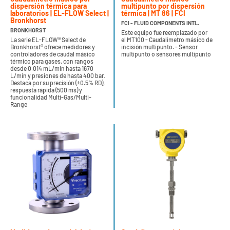
dispersión térmica para
multipunto por dispersión
laboratorios | EL-FLOW Select |
térmica | MT 86 | FCI
Bronkhorst
FCI - FLUID COMPONENTS INTL.
BRONKHORST
Este equipo fue reemplazado por
La serie EL-FLOW® Select de
el MT100 - Caudalímetro másico de
Bronkhorst® ofrece medidores y
incisión multipunto. - Sensor
controladores de caudal másico
multipunto o sensores multipunto
térmico para gases, con rangos
desde 0.014 mL/min hasta 1670
L/min y presiones de hasta 400 bar.
Destaca por su precisión (±0.5% RD),
respuesta rápida (500 ms) y
funcionalidad Multi-Gas/Multi-
Range.