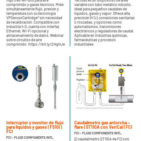
flujo tres-en-uno para aire
Tecfluid es un dispositivo de área
comprimido y gases técnicos. Mide
variable con tubo metálico robusto,
simultáneamente flujo, presión y
ideal para pequeños caudales de
temperatura con su tecnología
líquidos, gases y vapor. Ofrece alta
VPSensorCartridge® sin necesidad
precisión (4%), conexiones sanitarias
de recalibración. Compatible con
o roscadas, y opciones como
Industria 4.0, cuenta con interfaz
automatismos, transmisores
Ethernet, Wi-Fi opcional y
electrónicos y reguladores de caudal.
almacenamiento de datos. Webinar
Aplicable en industrias químicas,
sobre circuitos de aire
farmacéuticas y procesos
comprimido: https://bit.ly/2HgHJe
industriales.
Interruptor y monitor de flujo
Caudalímetro gas antorcha –
para líquidos y gases | FS10i |
flare | ST110A con VeriCal | FCI
FCI
FCI - FLUID COMPONENTS INTL.
FCI - FLUID COMPONENTS INTL.
El caudalímetro ST110A de FCI con