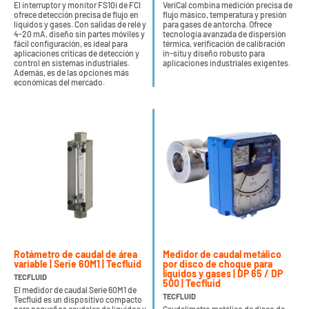
El interruptor y monitor FS10i de FCI
VeriCal combina medición precisa de
ofrece detección precisa de flujo en
flujo másico, temperatura y presión
líquidos y gases. Con salidas de relé y
para gases de antorcha. Ofrece
4-20 mA, diseño sin partes móviles y
tecnología avanzada de dispersión
fácil configuración, es ideal para
térmica, verificación de calibración
aplicaciones críticas de detección y
in-situ y diseño robusto para
control en sistemas industriales.
aplicaciones industriales exigentes.
Además, es de las opciones más
económicas del mercado.
Rotámetro de caudal de área
Medidor de caudal metálico
variable | Serie 60M1 | Tecfluid
por disco de choque para
líquidos y gases | DP 65 / DP
TECFLUID
500 | Tecfluid
El medidor de caudal Serie 60M1 de
TECFLUID
Tecfluid es un dispositivo compacto