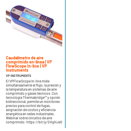
Caudalímetro de aire
comprimido en-línea | VP
FlowScope In-line | VP
Instruments
VP INSTRUMENTS
El VPFlowScope In-line mide
simultáneamente el flujo, la presión y
la temperatura en sistemas de aire
comprimido y gases técnicos. Con
tecnología Thermabridge™ y opción
bidireccional, permite un monitoreo
preciso para control de fugas,
asignación de costos y eficiencia
energética en redes industriales.
Webinar sobre circuitos de aire
comprimido: https://bit.ly/2HgHJe0