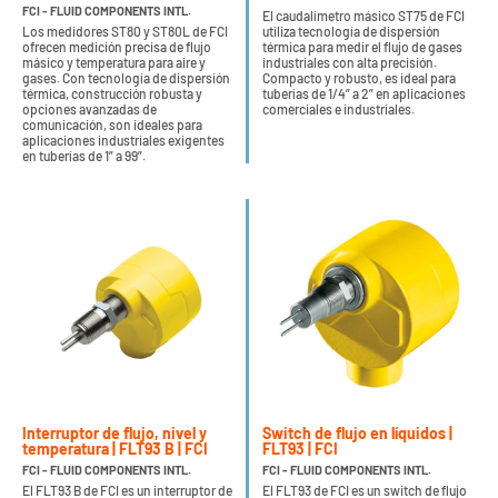
FCI - FLUID COMPONENTS INTL.
El caudalímetro másico ST75 de FCI
Los medidores ST80 y ST80L de FCI
utiliza tecnología de dispersión
ofrecen medición precisa de flujo
térmica para medir el flujo de gases
másico y temperatura para aire y
industriales con alta precisión.
gases. Con tecnología de dispersión
Compacto y robusto, es ideal para
térmica, construcción robusta y
tuberías de 1/4” a 2” en aplicaciones
opciones avanzadas de
comerciales e industriales.
comunicación, son ideales para
aplicaciones industriales exigentes
en tuberías de 1” a 99”.
Interruptor de flujo, nivel y
Switch de flujo en líquidos |
temperatura | FLT93 B | FCI
FLT93 | FCI
FCI - FLUID COMPONENTS INTL.
FCI - FLUID COMPONENTS INTL.
El FLT93 B de FCI es un interruptor de
El FLT93 de FCI es un switch de flujo