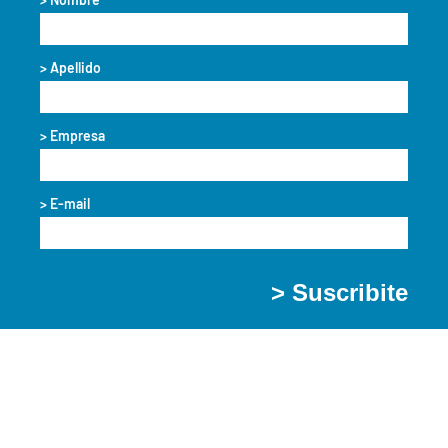
> Apellido
> Empresa
> E-mail
> Suscribite