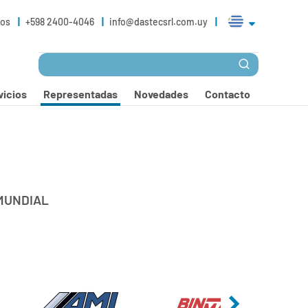
ros
+598 2400-4046
info@dastecsrl.com.uy
vicios
Representadas
Novedades
Contacto
MUNDIAL