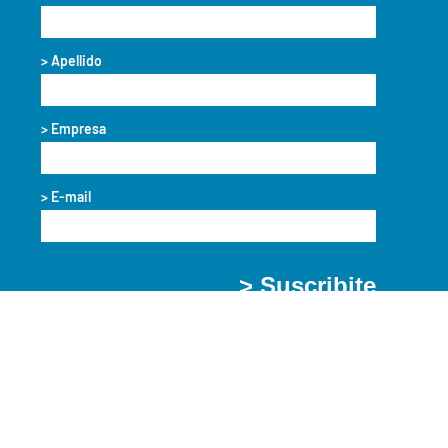
> Apellido
> Empresa
> E-mail
> Suscribite