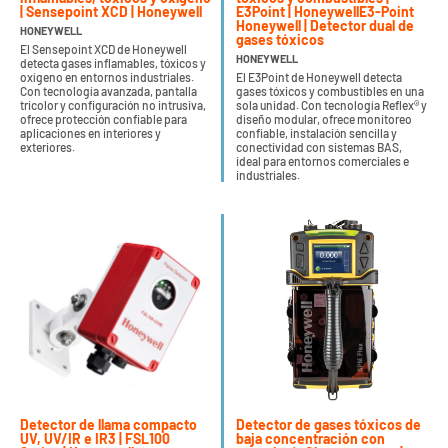
| Sensepoint XCD | Honeywell
E3Point | HoneywellE3-Point
Honeywell | Detector dual de
HONEYWELL
gases tóxicos
El Sensepoint XCD de Honeywell
HONEYWELL
detecta gases inflamables, tóxicos y
oxígeno en entornos industriales.
El E3Point de Honeywell detecta
Con tecnología avanzada, pantalla
gases tóxicos y combustibles en una
tricolor y configuración no intrusiva,
sola unidad. Con tecnología Reflex® y
ofrece protección confiable para
diseño modular, ofrece monitoreo
aplicaciones en interiores y
confiable, instalación sencilla y
exteriores.
conectividad con sistemas BAS,
ideal para entornos comerciales e
industriales.
Detector de llama compacto
Detector de gases tóxicos de
UV, UV/IR e IR3 | FSL100
baja concentración con