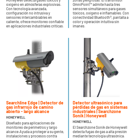
Honeywell detecta gases tóxicos y
zonas peligrosas. El transmisor
oxígeno en atmósferas explosivas.
OmniPoint™ admite hasta tres
Con tecnología avanzada,
sensores simultáneos para gases
configuración no intrusiva y
tóxicos, oxígeno e inflamables. Con
sensores intercambiables en
conectividad Bluetooth®, pantalla a
caliente, ofrece monitoreo confiable
color y operación intuitiva sin
en aplicaciones industriales críticas.
imanes.
Searchline Edge | Detector de
Detector ultrasónico para
gas infrarrojo de camino
pérdidas de gas en sistemas
abierto - largo alcance
industriales | Searchzone
Sonik | Honeywell
HONEYWELL
HONEYWELL
Diseñado para aplicaciones de
monitoreo de perímetros y largo
El Searchzone Sonik de Honeywell
alcance.Ayuda a proteger a su gente,
detecta fugas de gas a alta presión
instalaciones y procesos contra
mediante tecnología ultrasónica.