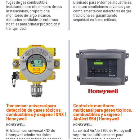
fugas de gas combustible.
Diseñado para entornos industriales,
Instalandolo en el perímetro de sus
opera en condiciones adversas y se
instalaciones, proporciona
complementa con detectores de gas
monitoreo de largo alcance,
tradicionales, garantizando
detección confiable en entornos
seguridad en áreas críticas.
hostiles para brindar protección y
tranquilidad.
Transmisor universal para
Central de monitoreo
detección de gases tóxicos,
multicanal para gases tóxicos,
combustibles y oxígeno | XNX |
combustibles y oxígeno |
Honeywell
AirAlert 96d | Honeywell
HONEYWELL
HONEYWELL
El transmisor universal XNX de
La central AirAlert 96d de Honeywell
Honeywell admite múltiples
soporta hasta 96 sensores para