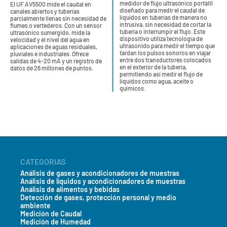
medidor de flujo ultrasónico portátil
El UF AV5500 mide el caudal en
diseñado para medir el caudal de
canales abiertos y tuberías
líquidos en tuberías de manera no
parcialmente llenas sin necesidad de
intrusiva, sin necesidad de cortar la
flumes o vertederos. Con un sensor
tubería o interrumpir el flujo. Este
ultrasónico sumergido, mide la
dispositivo utiliza tecnología de
velocidad y el nivel del agua en
ultrasonido para medir el tiempo que
aplicaciones de aguas residuales,
tardan los pulsos sonoros en viajar
pluviales e industriales. Ofrece
entre dos transductores colocados
salidas de 4-20 mA y un registro de
en el exterior de la tubería,
datos de 26 millones de puntos.
permitiendo así medir el flujo de
líquidos como agua, aceite o
químicos.
CATEGORIAS
Análisis de gases y acondicionadores de muestras
Análisis de líquidos y acondicionadores de muestras
Análisis de alimentos y bebidas
Detección de gases, protección personal y medio
ambiente
Medición de Caudal
Medición de Humedad