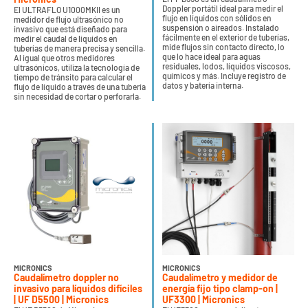
Doppler portátil ideal para medir el
El ULTRAFLO U1000MKII es un
flujo en líquidos con sólidos en
medidor de flujo ultrasónico no
suspensión o aireados. Instalado
invasivo que está diseñado para
fácilmente en el exterior de tuberías,
medir el caudal de líquidos en
mide flujos sin contacto directo, lo
tuberías de manera precisa y sencilla.
que lo hace ideal para aguas
Al igual que otros medidores
residuales, lodos, líquidos viscosos,
ultrasónicos, utiliza la tecnología de
químicos y más. Incluye registro de
tiempo de tránsito para calcular el
datos y batería interna.
flujo de líquido a través de una tubería
sin necesidad de cortar o perforarla.
MICRONICS
MICRONICS
Caudalímetro doppler no
Caudalímetro y medidor de
invasivo para líquidos difíciles
energía fijo tipo clamp-on |
| UF D5500 | Micronics
UF3300 | Micronics