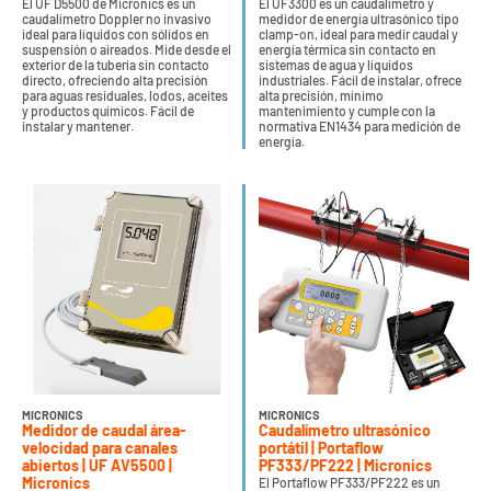
El UF D5500 de Micronics es un
El UF3300 es un caudalímetro y
caudalímetro Doppler no invasivo
medidor de energía ultrasónico tipo
ideal para líquidos con sólidos en
clamp-on, ideal para medir caudal y
suspensión o aireados. Mide desde el
energía térmica sin contacto en
exterior de la tubería sin contacto
sistemas de agua y líquidos
directo, ofreciendo alta precisión
industriales. Fácil de instalar, ofrece
para aguas residuales, lodos, aceites
alta precisión, mínimo
y productos químicos. Fácil de
mantenimiento y cumple con la
instalar y mantener​.
normativa EN1434 para medición de
energía​.
MICRONICS
MICRONICS
Medidor de caudal área-
Caudalímetro ultrasónico
velocidad para canales
portátil | Portaflow
abiertos | UF AV5500 |
PF333/PF222 | Micronics
Micronics
El Portaflow PF333/PF222 es un