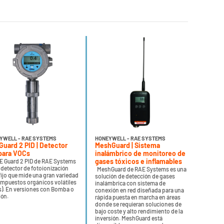
YWELL - RAE SYSTEMS
HONEYWELL - RAE SYSTEMS
uard 2 PID | Detector
MeshGuard | Sistema
 para VOCs
inalámbrico de monitoreo de
gases tóxicos e inflamables
E Guard 2 PID de RAE Systems
 detector de fotoionización
MeshGuard de RAE Systems es una
 fijo que mide una gran variedad
solución de detección de gases
mpuestos orgánicos volátiles
inalámbrica con sistema de
s). En versiones con Bomba o
conexión en red diseñada para una
ión.
rápida puesta en marcha en áreas
donde se requieran soluciones de
bajo coste y alto rendimiento de la
inversión. MeshGuard está