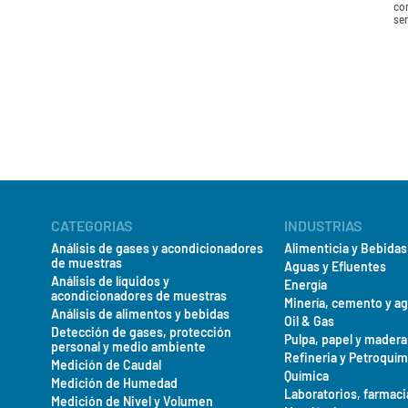
co
se
CATEGORIAS
INDUSTRIAS
Análisis de gases y acondicionadores
Alimenticia y Bebidas
de muestras
Aguas y Efluentes
Análisis de líquidos y
Energía
acondicionadores de muestras
Minería, cemento y a
Análisis de alimentos y bebidas
Oil & Gas
Detección de gases, protección
Pulpa, papel y madera
personal y medio ambiente
Refineria y Petroquím
Medición de Caudal
Química
Medición de Humedad
Laboratorios, farmaci
Medición de Nivel y Volumen