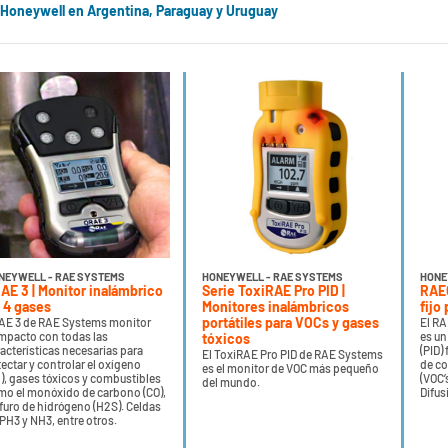
 Honeywell en Argentina, Paraguay y Uruguay
NEYWELL - RAE SYSTEMS
HONEYWELL - RAE SYSTEMS
HONE
AE 3 | Monitor inalámbrico
Serie ToxiRAE Pro PID |
RAEG
 4 gases
Monitores inalámbricos
fijo
portátiles para VOCs y gases
AE 3 de RAE Systems monitor
El RA
mpacto con todas las
es un
tóxicos
acterísticas necesarias para
(PID)
El ToxiRAE Pro PID de RAE Systems
ectar y controlar el oxígeno
de co
es el monitor de VOC más pequeño
), gases tóxicos y combustibles
(VOC’
del mundo.
mo el monóxido de carbono (CO),
Difus
furo de hidrógeno (H2S). Celdas
PH3 y NH3, entre otros.