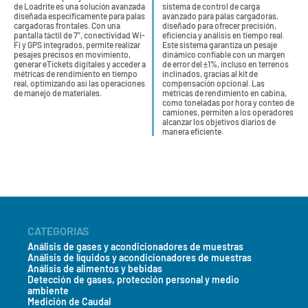
de Loadrite es una solución avanzada
sistema de control de carga
diseñada específicamente para palas
avanzado para palas cargadoras,
cargadoras frontales. Con una
diseñado para ofrecer precisión,
pantalla táctil de 7", conectividad Wi-
eficiencia y análisis en tiempo real.
Fi y GPS integrados, permite realizar
Este sistema garantiza un pesaje
pesajes precisos en movimiento,
dinámico confiable con un margen
generar eTickets digitales y acceder a
de error del ±1%, incluso en terrenos
métricas de rendimiento en tiempo
inclinados, gracias al kit de
real, optimizando así las operaciones
compensación opcional. Las
de manejo de materiales.
métricas de rendimiento en cabina,
como toneladas por hora y conteo de
camiones, permiten a los operadores
alcanzar los objetivos diarios de
manera eficiente.
CATEGORIAS
Análisis de gases y acondicionadores de muestras
Análisis de líquidos y acondicionadores de muestras
Análisis de alimentos y bebidas
Detección de gases, protección personal y medio
ambiente
Medición de Caudal