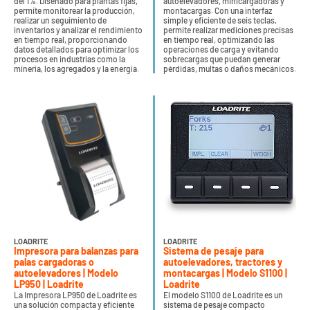
del 1%. Diseñado para plantas fijas,
autoelevadores, minicargadoras y
permite monitorear la producción,
montacargas. Con una interfaz
realizar un seguimiento de
simple y eficiente de seis teclas,
inventarios y analizar el rendimiento
permite realizar mediciones precisas
en tiempo real, proporcionando
en tiempo real, optimizando las
datos detallados para optimizar los
operaciones de carga y evitando
procesos en industrias como la
sobrecargas que puedan generar
minería, los agregados y la energía.
pérdidas, multas o daños mecánicos.
LOADRITE
LOADRITE
Impresora para balanzas para
Sistema de pesaje para
palas cargadoras o
autoelevadores, tractores y
autoelevadores | Modelo
montacargas | Modelo S1100 |
LP950 | Loadrite
Loadrite
La Impresora LP950 de Loadrite es
El modelo S1100 de Loadrite es un
una solución compacta y eficiente
sistema de pesaje compacto