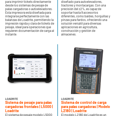
para imprimir tickets directamente
diseñado para autoelevadores,
desde los sistemas de pesaje de
tractores y montacargas. Con una
palas cargadoras o autoelevadores.
precisión del ±2%, es capaz de
Esta impresora está diseñada para
soportar hasta 9 accesorios
integrarse perfectamente con las
diferentes, como baldes, horquillas y
balanzas de Loadrite, permitiendo la
pinzas para fardos, ofreciendo una
impresión rápida y clara de tickets de
solución versátil para diversas
pesaje, ideal para operaciones que
aplicaciones en agricultura,
requieren documentación de carga al
construcción y gestión de
instante.
almacenes.
LOADRITE
LOADRITE
Sistema de pesaje para palas
Sistema de control de carga
cargadoras frontales | L5000 |
para palas cargadoras | Modelo
Loadrite
L2180 | Loadrite
El sistema de pesaje modelo L5000
El modelo L2180 de Loadrite es un