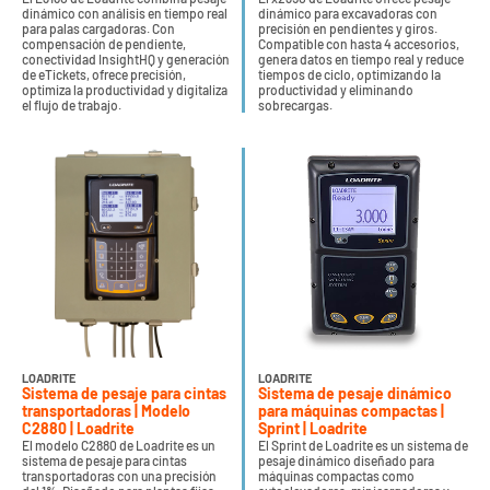
dinámico con análisis en tiempo real
dinámico para excavadoras con
para palas cargadoras. Con
precisión en pendientes y giros.
compensación de pendiente,
Compatible con hasta 4 accesorios,
conectividad InsightHQ y generación
genera datos en tiempo real y reduce
de eTickets, ofrece precisión,
tiempos de ciclo, optimizando la
optimiza la productividad y digitaliza
productividad y eliminando
el flujo de trabajo.
sobrecargas.
LOADRITE
LOADRITE
Sistema de pesaje para cintas
Sistema de pesaje dinámico
transportadoras | Modelo
para máquinas compactas |
C2880 | Loadrite
Sprint | Loadrite
El modelo C2880 de Loadrite es un
El Sprint de Loadrite es un sistema de
sistema de pesaje para cintas
pesaje dinámico diseñado para
transportadoras con una precisión
máquinas compactas como