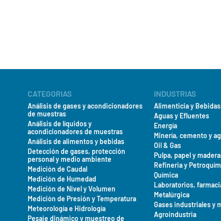
CATEGORIAS
INDUSTRIAS
Análisis de gases y acondicionadores
Alimenticia y Bebidas
de muestras
Aguas y Efluentes
Análisis de líquidos y
Energía
acondicionadores de muestras
Minería, cemento y a
Análisis de alimentos y bebidas
Oil & Gas
Detección de gases, protección
Pulpa, papel y madera
personal y medio ambiente
Refineria y Petroquím
Medición de Caudal
Química
Medición de Humedad
Laboratorios, farmaci
Medición de Nivel y Volumen
Metalúrgica
Medición de Presión y Temperatura
Gases industriales y 
Meteorología e Hidrología
Agroindustria
Pesaje dinámico y muestreo de