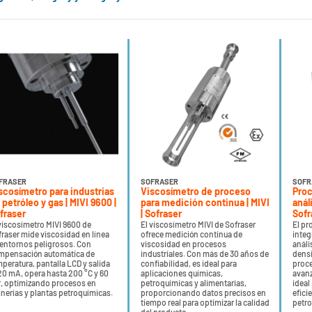
FRASER
SOFRASER
SOFR
scosímetro para industrias
Viscosímetro de proceso
Proc
 petróleo y gas | MIVI 9600 |
para medición continua | MIVI
anál
fraser
| Sofraser
Sofr
viscosímetro MIVI 9600 de
El viscosímetro MIVI de Sofraser
El pr
raser mide viscosidad en línea
ofrece medición continua de
integ
 entornos peligrosos. Con
viscosidad en procesos
análi
mpensación automática de
industriales. Con más de 30 años de
densi
peratura, pantalla LCD y salida
confiabilidad, es ideal para
proce
20 mA, opera hasta 200 °C y 60
aplicaciones químicas,
avanz
r, optimizando procesos en
petroquímicas y alimentarias,
ideal
inerías y plantas petroquímicas.
proporcionando datos precisos en
efici
tiempo real para optimizar la calidad
petro