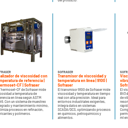
del producto.
FRASER
SOFRASER
SOFR
alizador de viscosidad con
Transmisor de viscosidad y
Visc
mperatura de referencia |
temperatura en línea | 9100 |
vibr
ermoset-CF | Sofraser
Sofraser
Sofr
 Thermoset-CF de Sofraser mide
El transmisor 9100 de Sofraser mide
El v
scosidad a temperatura de
viscosidad y temperatura en tiempo
BV3 d
ferencia en línea según ASTM
real con alta precisión. Ideal para
de vi
45. Con un sistema de muestreo
entornos industriales exigentes,
reson
tegrado y mantenimiento mínimo,
integra datos en sistemas
rápid
imiza procesos en refinación,
SCADA/DCS, optimizando procesos
Compa
ricantes y polímeros.
en químicos, petroquímicos y
permi
alimentos.
ml e