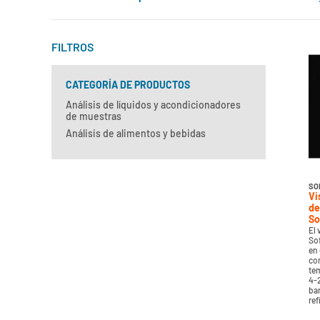
FILTROS
CATEGORÍA DE PRODUCTOS
Análisis de líquidos y acondicionadores
de muestras
Análisis de alimentos y bebidas
SO
Vi
de
So
El 
Sof
en
co
tem
4-
ba
ref