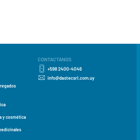
CONTACTANOS
+598 2400-4046
info@dastecsrl.com.uy
gregados
ica
a y cosmética
medicinales