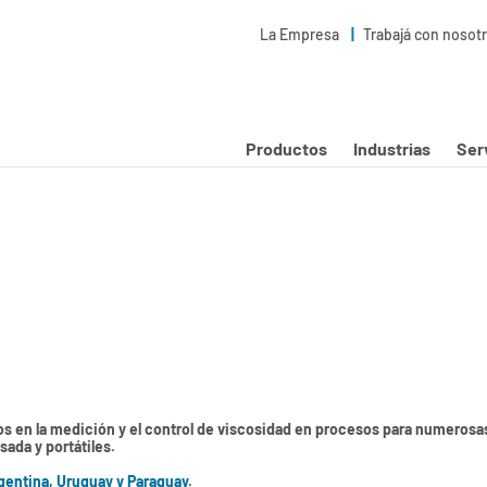
La Empresa
Trabajá con nosot
Productos
Industrias
Ser
s en la medición y el control de viscosidad en procesos para numerosas
ada y portátiles.
gentina, Uruguay y Paraguay.