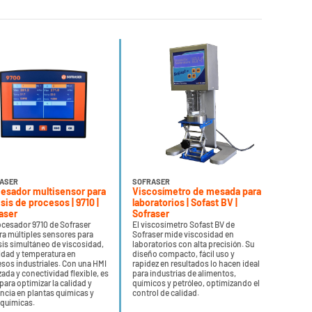
ASER
SOFRASER
esador multisensor para
Viscosímetro de mesada para
isis de procesos | 9710 |
laboratorios | Sofast BV |
aser
Sofraser
ocesador 9710 de Sofraser
El viscosímetro Sofast BV de
ra múltiples sensores para
Sofraser mide viscosidad en
sis simultáneo de viscosidad,
laboratorios con alta precisión. Su
dad y temperatura en
diseño compacto, fácil uso y
sos industriales. Con una HMI
rapidez en resultados lo hacen ideal
ada y conectividad flexible, es
para industrias de alimentos,
 para optimizar la calidad y
químicos y petróleo, optimizando el
encia en plantas químicas y
control de calidad.
químicas.