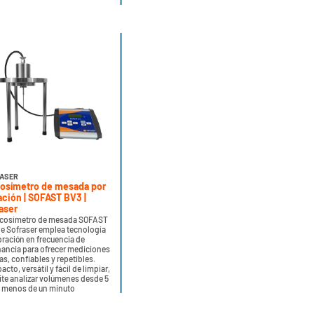
ASER
osímetro de mesada por
ación | SOFAST BV3 |
aser
iscosímetro de mesada SOFAST
e Sofraser emplea tecnología
bración en frecuencia de
ancia para ofrecer mediciones
as, confiables y repetibles.
cto, versátil y fácil de limpiar,
te analizar volúmenes desde 5
n menos de un minuto