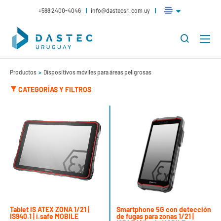
+598 2400-4046
info@dastecsrl.com.uy
Productos
Dispositivos móviles para áreas peligrosas
CATEGORÍAS Y FILTROS
Tablet IS ATEX ZONA 1/21 |
Smartphone 5G con detección
IS940.1 | i.safe MOBILE
de fugas para zonas 1/21 |