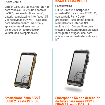
IS540.1 | i.safe MOBILE
I.SAFE MOBILE
I.SAFE MOBILE
La IS940.1 es una tableta Android™ 13
para zonas ATEX 1/21. Con pantalla
El IS540.1 es un smartphone
de 10,1", procesador Qualcomm®,
industrial 5G para zonas ATEX 1/21,
batería reemplazable, interfaces ISM
con pantalla Full HD de 6",
y conectividad 5G y Wi-Fi 6, es ideal
procesador Qualcomm®, batería
para mantenimiento industrial y
reemplazable e interfaz ISM
aplicaciones IoT en entornos
multifunción. Compatible con el
peligrosos. Ofrece robustez y
sistema Valve Sense para detección
versatilidad excepcionales.
inteligente de fugas, ideal para
aplicaciones industriales críticas y
IoT.
Smartphone Zona 2/22 |
Smartphone 5G con detección
IS880.2 | i.safe MOBILE
de fugas para zonas 2/22 |
IS540.2 | i-safe MOBILE