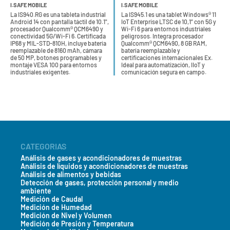
I.SAFE MOBILE
I.SAFE MOBILE
La IS940.RG es una tableta industrial
La IS945.1 es una tablet Windows® 11
Android 14 con pantalla táctil de 10.1",
IoT Enterprise LTSC de 10,1” con 5G y
procesador Qualcomm® QCM6490 y
Wi-Fi 6 para entornos industriales
conectividad 5G/Wi-Fi 6. Certificada
peligrosos. Integra procesador
IP68 y MIL-STD-810H, incluye batería
Qualcomm® QCM6490, 8 GB RAM,
reemplazable de 8160 mAh, cámara
batería reemplazable y
de 50 MP, botones programables y
certificaciones internacionales Ex.
montaje VESA 100 para entornos
Ideal para automatización, IIoT y
industriales exigentes.
comunicación segura en campo.
CATEGORIAS
Análisis de gases y acondicionadores de muestras
Análisis de líquidos y acondicionadores de muestras
Análisis de alimentos y bebidas
Detección de gases, protección personal y medio
ambiente
Medición de Caudal
Medición de Humedad
Medición de Nivel y Volumen
Medición de Presión y Temperatura