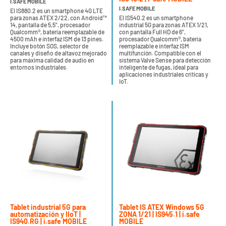
I.SAFE MOBILE
I.SAFE MOBILE
El IS880.2 es un smartphone 4G LTE
para zonas ATEX 2/22, con Android™
El IS540.2 es un smartphone
14, pantalla de 5,5", procesador
industrial 5G para zonas ATEX 1/21,
Qualcomm®, batería reemplazable de
con pantalla Full HD de 6",
4500 mAh e interfaz ISM de 13 pines.
procesador Qualcomm®, batería
Incluye botón SOS, selector de
reemplazable e interfaz ISM
canales y diseño de altavoz mejorado
multifunción. Compatible con el
para máxima calidad de audio en
sistema Valve Sense para detección
entornos industriales.
inteligente de fugas, ideal para
aplicaciones industriales críticas y
IoT.
Tablet industrial 5G para
Tablet IS ATEX Windows 5G
automatización y IIoT |
ZONA 1/21 | IS945.1 | i.safe
IS940.RG | i.safe MOBILE
MOBILE