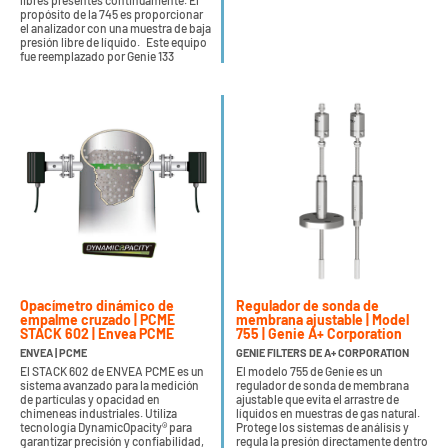
libres presentes continuamente. El
propósito de la 745 es proporcionar
el analizador con una muestra de baja
presión libre de líquido. Este equipo
fue reemplazado por Genie 133
Opacímetro dinámico de
Regulador de sonda de
empalme cruzado | PCME
membrana ajustable | Model
STACK 602 | Envea PCME
755 | Genie A+ Corporation
ENVEA | PCME
GENIE FILTERS DE A+ CORPORATION
El STACK 602 de ENVEA PCME es un
El modelo 755 de Genie es un
sistema avanzado para la medición
regulador de sonda de membrana
de partículas y opacidad en
ajustable que evita el arrastre de
chimeneas industriales. Utiliza
líquidos en muestras de gas natural.
tecnología DynamicOpacity® para
Protege los sistemas de análisis y
garantizar precisión y confiabilidad,
regula la presión directamente dentro