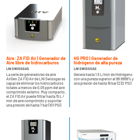
Aire: ZA FID Air | Generador de
HG PRO | Generador de
Aire libre de hidrocarburos
hidrógeno de alta pureza
LNI SWISSGAS
LNI SWISSGAS
La serie de generadores de aire
Genera hasta 1.5 L/min de Hidrógeno
AirGen ZA FID Air de LNI Swissgas es
con una pureza superior al 99.9999% y
capaz de eliminar los hidrocarburos
una presión de hasta 16 bar (232 PSI)
totales a menos de 0,05 ppm del aire
comprimido externo. Muy compacto,
el ZA FID Air puede filtrar hasta 15 L /
min de aire comprimido y soportar
una presión de hasta 7 bar (101 PSI).