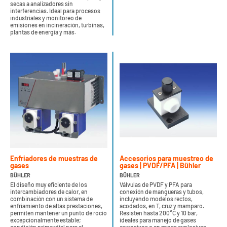
secas a analizadores sin
interferencias. Ideal para procesos
industriales y monitoreo de
emisiones en incineración, turbinas,
plantas de energía y más.
Enfriadores de muestras de
Accesorios para muestreo de
gases
gases | PVDF/PFA | Bühler
BÜHLER
BÜHLER
El diseño muy eficiente de los
Válvulas de PVDF y PFA para
intercambiadores de calor, en
conexión de mangueras y tubos,
combinación con un sistema de
incluyendo modelos rectos,
enfriamiento de altas prestaciones,
acodados, en T, cruz y mamparo.
permiten mantener un punto de rocío
Resisten hasta 200°C y 10 bar,
excepcionalmente estable;
ideales para manejo de gases