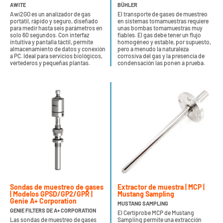
AWITE
BÜHLER
Awi2GO es un analizador de gas
El transporte de gases de muestreo
portátil, rápido y seguro, diseñado
en sistemas tomamuestras requiere
para medir hasta seis parámetros en
unas bombas tomamuestras muy
solo 60 segundos. Con interfaz
fiables. El gas debe tener un flujo
intuitiva y pantalla táctil, permite
homogéneo y estable, por supuesto,
almacenamiento de datos y conexión
pero a menudo la naturaleza
a PC. Ideal para servicios biológicos,
corrosiva del gas y la presencia de
vertederos y pequeñas plantas.
condensación las ponen a prueba.
Sondas de muestreo de gases
Extractor de muestra | MCP |
| Modelos GPSD/GP2/GPR |
Mustang Sampling
Genie A+ Corporation
MUSTANG SAMPLING
GENIE FILTERS DE A+ CORPORATION
El Certiprobe MCP de Mustang
Las sondas de muestreo de gases
Sampling permite una extracción