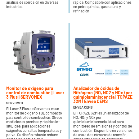
análisis de corrosión en diversas
rápida. Compatible con aplicaciones
industrias.
en petroquímica, gas natural y
refinación.
Monitor de oxígeno para
Analizador de óxidos de
control de combustión | Laser
Nitrógeno (NO, NO2 y NOx) por
3 Plus | SERVOMEX
quimioluminiscencia | TOPAZE
32M | Envea CEMS
SERVOMEX
ENVEA CEMS
El Laser 3 Plus de Servomex es un
monitor de oxígeno TDL compacto
El TOPAZE 32M es un analizador de
para control de combustión. Ofrece
NO, NO₂ y NOx por
mediciones precisas y rápidas in-
quimioluminiscencia, ideal para
situ, ideal para aplicaciones
monitoreo de emisiones y control de
exigentes con altas temperaturas y
combustión. Disponible en versiones
polvo. Su diseño robusto reduce
de una o dos cámaras de reacción,