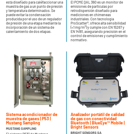
está diseñado para calefaccionar una
El PCME QAL 360 es un monitor de
muestra de gas a un punto de presión
emisiones de partículas por
y temperatura determinados. Se
retrodispersión diseñado para
puede evitar la condensación
mediciones en chimeneas
producida por el uso de un regulador
industriales. Con tecnología
de presión de una etapa mediante la
ProScatter®, ofrece alta sensibilidad
incorporación de un sistema de
(<1 mg/m³) y cumple con EN 15267 y
calentamiento de dos etapas.
EN 14181, asegurando precisión en el
control de emisiones y cumplimiento
normativo.
Sistema acondicionador de
Analizador portátil de calidad
muestra de gases | P53 |
de gas con conectividad
Mustang Sampling
Bluetooth | BlueEye™ Mobile |
Bright Sensors
MUSTANG SAMPLING
BRIGHT SENSORS SA