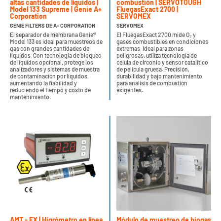
altas cantidades de líquidos |
combustión | SERVOTOUGH
Model 133 Supreme | Genie A+
FluegasExact 2700 |
Corporation
SERVOMEX
GENIE FILTERS DE A+ CORPORATION
SERVOMEX
El separador de membrana Genie®
El FluegasExact 2700 mide O₂ y
Model 133 es ideal para muestreos de
gases combustibles en condiciones
gas con grandes cantidades de
extremas. Ideal para zonas
líquidos. Con tecnología de bloqueo
peligrosas, utiliza tecnología de
de líquidos opcional, protege los
célula de circonio y sensor catalítico
analizadores y sistemas de muestra
de película gruesa. Precisión,
de contaminación por líquidos,
durabilidad y bajo mantenimiento
aumentando la fiabilidad y
para análisis de combustión
reduciendo el tiempo y costo de
exigentes.
mantenimiento.
AMT - EX | Higrómetro en línea
Módulo de muestreo de biogas