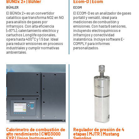
BÜNOx 2+ | Bühler
Ecom-D | Ecom
BÜHLER
ECOM
El BÜNOx 2+ es un convertidor
El ECOM-D es un analizador de gases
catalítico que transforma NO2 en NO
portátil y versátil, ideal para
para análisis de gases por
mediciones de combustión y
infrarrojos. Con alta eficiencia
emisiones. Con hasta 6 sensores,
(>97%), calentamiento eléctrico y
incluyendo electroquímicos e
cartuchos Longlife opcionales,
infrarrojos y conectividad
opera hasta 400°C y 1.5 bar. Ideal
inalámbrica. Incluye software E-
para reducir emisiones en procesos
COMPLY para informes
industriales y cumplir normativas
personalizados.
ambientales.
Calorímetro de combustión de
Regulador de presión de 4
alto rendimiento | CWD3000
etapas | MJTR | Mustang
EXP | Union Instruments
Sampling