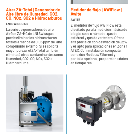
Aire: ZA-Total | Generador de
Medidor de flujo | AWIFlow |
Aire libre de Humedad, CO2,
Awite
CO, NOx, SO2 e Hidrocarburos
AWITE
LNI SWISSGAS
El medidor de flujo AWIFlow está
La serie de generadores de aire
diseñado para la medición másica de
AirGen ZA-HC de LNI Swissgas
biogás seco o húmedo, gas de
puede eliminar los hidrocarburos
estiércol y gas de vertedero. Ofrece
totales a menos de 0,05 ppm del aire
alta precisión con desviación de ±2%
comprimido externo. Si se solicita
y es apto para aplicaciones en Zona 1
mayor pureza, el ZA-Total también
ATEX. Con instalación compacta,
eliminará otros contaminantes como
conexión Modbus/Ethernet y
Humedad, CO2, CO, NOx, SO2 e
pantalla opcional, proporciona datos
Hidrocarburos.
en tiempo real.