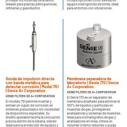
proteger los sistemas de análisis,
incluye opciones como válvula de
ideales para plantas petroquímicas,
aguja e interruptores de límite, ideal
refinerías y gasoductos.
para entornos con vibraciones.
Sonda de impulsión directa
Membrana separadora de
con banda metálica para
laboratorio | Genie 170 | Genie
detectar corrosión | Model 751
A+ Corporation
| Genie A+ Corporation
GENIE FILTERS DE A+ CORPORATION
GENIE FILTERS DE A+ CORPORATION
El Genie 170 es un separador de
El modelo 751 permite insertar y
membrana diseñado para eliminar el
extraer un cupón de corrosión en
100% de líquidos y partículas en
sistemas presurizados sin necesidad
muestras de gas, protegiendo
de dispositivos especiales. Su
analizadores y sistemas de muestreo.
diseño ajustable facilita la colocación
Ideal para cromatógrafos de gas y
precisa dentro de la tubería, siendo
analizadores en línea, ofrece un
ideal para la protección de equipos y
volumen interno reducido y purga