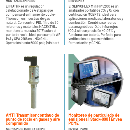
MUSTANG SAMPLING
SERVOMEX
El MJTHR es un regulador
El SERVOFLEX MiniMP 5200 es un
calefaccionado de 4 etapas que
analizador portátil de CO₂ y O₂ con
compensa el enfriamiento Joule-
certificación MCERTS, ideal para
Thomson en muestras de gas
aplicaciones médicas, laboratorios y
natural. Con control PID, filtro de 20
combustión. Combina sensores
micrones y materiales NACE/316L,
paramagnéticos (O₂) e infrarrojos
mantiene la muestra 30°F sobre el
(CO₂), ofrece precisión ±0.05% y
punto de rocío. Ideal para cumplir API
funciona con batería. Perfecto para
14.1 y GPA 2166 en LNG/GNL.
verificación de gases médicos,
Operación hasta 6000 psig (414 bar).
fermentación y CEMS.
AMT | Transmisor contínuo de
Monitoreo de particulado de
punto de rocío en gases y aire
emisiones | Stack-990 | Envea
comprimido
PCME
ALPHA MOISTURE SYSTEMS
ENVEA | PCME