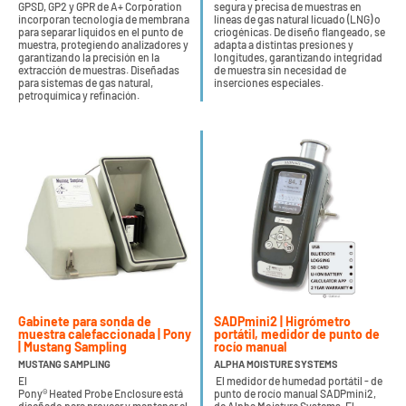
GPSD, GP2 y GPR de A+ Corporation
segura y precisa de muestras en
incorporan tecnología de membrana
líneas de gas natural licuado (LNG) o
para separar líquidos en el punto de
criogénicas. De diseño flangeado, se
muestra, protegiendo analizadores y
adapta a distintas presiones y
garantizando la precisión en la
longitudes, garantizando integridad
extracción de muestras. Diseñadas
de muestra sin necesidad de
para sistemas de gas natural,
inserciones especiales.
petroquímica y refinación.
Gabinete para sonda de
SADPmini2 | Higrómetro
muestra calefaccionada | Pony
portátil, medidor de punto de
| Mustang Sampling
rocío manual
MUSTANG SAMPLING
ALPHA MOISTURE SYSTEMS
El
El medidor de humedad portátil - de
Pony® Heated Probe Enclosure está
punto de rocío manual SADPmini2,