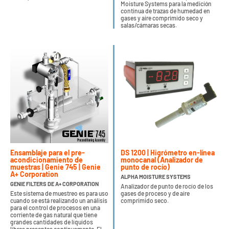
Moisture Systems para la medición
continua de trazas de humedad en
gases y aire comprimido seco y
salas/cámaras secas.
Ensamblaje para el pre-
DS 1200 | Higrómetro en-línea
acondicionamiento de
monocanal (Analizador de
muestras | Genie 745 | Genie
punto de rocío)
A+ Corporation
ALPHA MOISTURE SYSTEMS
GENIE FILTERS DE A+ CORPORATION
Analizador de punto de rocío de los
Este sistema de muestreo es para uso
gases de proceso y de aire
cuando se está realizando un análisis
comprimido seco.
para el control de procesos en una
corriente de gas natural que tiene
grandes cantidades de líquidos