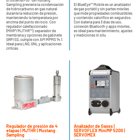
El sistema P53® de Mustang
Sampling previene la condensación
El BlueEye™ Mobile es un analizador
de hidrocarburos en gas natural
de gas portátil y sin partes móviles
durante la reducción de presión,
que mide propiedades combustibles
manteniendo la temperatura por
y contenido calorífico en segundos.
encima del punto de rocío. Con
Con batería para 3 días de uso,
regulador calefaccionado
conexión Bluetooth y apps móviles,
(MHR®/MJTHR™), separador de
es ideal para mantenimiento, ajustes
membrana y opciones de gabinete
y mediciones in situ.
GRP/SS, cumple con API MPMS 14.1.
Ideal para LNG, GNL y aplicaciones
críticas.
Regulador de presión de 4
Analizador de Gases |
etapas | MJTHR | Mustang
SERVOFLEX MiniMP 5200 |
Sampling
SERVOMEX