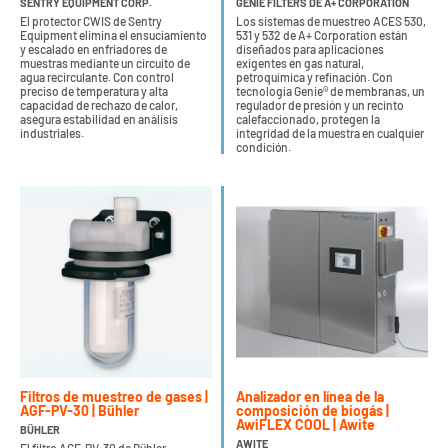
SENTRY EQUIPMENT CORP.
GENIE FILTERS DE A+ CORPORATION
El protector CWIS de Sentry
Los sistemas de muestreo ACES 530,
Equipment elimina el ensuciamiento
531 y 532 de A+ Corporation están
y escalado en enfriadores de
diseñados para aplicaciones
muestras mediante un circuito de
exigentes en gas natural,
agua recirculante. Con control
petroquímica y refinación. Con
preciso de temperatura y alta
tecnología Genie® de membranas, un
capacidad de rechazo de calor,
regulador de presión y un recinto
asegura estabilidad en análisis
calefaccionado, protegen la
industriales.
integridad de la muestra en cualquier
condición.
Filtros de muestreo de gases |
Analizador en línea de la
AGF-PV-30 | Bühler
composición de biogás |
AwiFLEX COOL | Awite
BÜHLER
AWITE