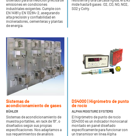
diseñado para la medición precisa de
resistente y una carcasa rígida, el EN3
emisiones en condiciones
mide hasta 6 gases: O2, CO, NO, NO2,
industriales exigentes. Cumple con
SO2 y CxHy.
EN 14181 y EN 13284-2, asegurando
alta precisión y confiabilidad en
incineradores, cementeras y plantas
de energía.
Sistemas de
DS4000 | Higrómetro de punto
acondicionamiento de gases
de rocío
BÜHLER
ALPHA MOISTURE SYSTEMS
Sistemas de acondicionamiento de
El higrómetro de punto de rocío
muestra portátiles, en rack de 19", o
DS4000 es un indicador monocanal
diseñados según sus propias
montado en panel diseñado
especificaciones. Nos adaptamos a
específicamente para funcionar con
sus requerimientos de análisis.
un transmisor en línea Alpha