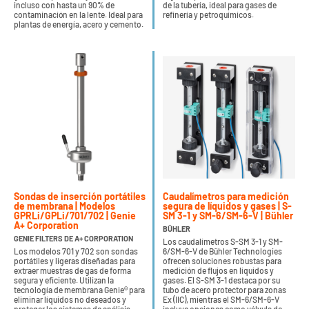
incluso con hasta un 90% de
de la tubería, ideal para gases de
contaminación en la lente. Ideal para
refinería y petroquímicos.
plantas de energía, acero y cemento.
Sondas de inserción portátiles
Caudalímetros para medición
de membrana | Modelos
segura de líquidos y gases | S-
GPRLi/GPLi/701/702 | Genie
SM 3-1 y SM-6/SM-6-V | Bühler
A+ Corporation
BÜHLER
GENIE FILTERS DE A+ CORPORATION
Los caudalímetros S-SM 3-1 y SM-
Los modelos 701 y 702 son sondas
6/SM-6-V de Bühler Technologies
portátiles y ligeras diseñadas para
ofrecen soluciones robustas para
extraer muestras de gas de forma
medición de flujos en líquidos y
segura y eficiente. Utilizan la
gases. El S-SM 3-1 destaca por su
tecnología de membrana Genie® para
tubo de acero protector para zonas
eliminar líquidos no deseados y
Ex (IIC), mientras el SM-6/SM-6-V