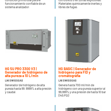
condición primordial para el
corrosivos o en zonas explosivas.
funcionamiento confiable de un
Materiales químicamente inertes y
sistema analizador.
libres de fugas.
HG 5U PRO 3300 V3 |
HG BASIC | Generador de
Generador de hidrógeno de
hidrógeno para FID y
alta pureza a 10 L/min
cromatografía
LNI SWISSGAS
LNI SWISSGAS
Generador de hidrógeno de alta
Genera hasta 700 ml/min de
pureza hasta 99. 9999% a alta presión
hidrógeno con una pureza superior al
y caudal.
99,999% y una presión de hasta 10 bar
(145 PSI)