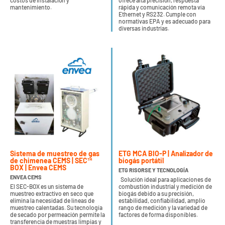
costos de instalación y
ofrece alta precisión, respuesta
mantenimiento.
rápida y comunicación remota vía
Ethernet y RS232. Cumple con
normativas EPA y es adecuado para
diversas industrias.
Sistema de muestreo de gas
ETG MCA BIO-P | Analizador de
de chimenea CEMS | SEC™
biogás portátil
BOX | Envea CEMS
ETG RISORSE Y TECNOLOGÍA
ENVEA CEMS
Solución ideal para aplicaciones de
El SEC-BOX es un sistema de
combustión industrial y medición de
muestreo extractivo en seco que
biogás debido a su precisión,
elimina la necesidad de líneas de
estabilidad, confiabilidad, amplio
muestreo calentadas. Su tecnología
rango de medición y la variedad de
de secado por permeación permite la
factores de forma disponibles.
transferencia de muestras limpias y