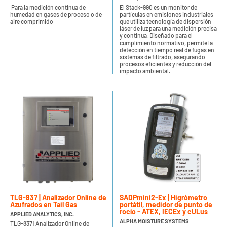
Para la medición continua de
El Stack-990 es un monitor de
humedad en gases de proceso o de
partículas en emisiones industriales
aire comprimido.
que utiliza tecnología de dispersión
láser de luz para una medición precisa
y continua. Diseñado para el
cumplimiento normativo, permite la
detección en tiempo real de fugas en
sistemas de filtrado, asegurando
procesos eficientes y reducción del
impacto ambiental.
TLG-837 | Analizador Online de
SADPmini2-Ex | Higrómetro
Azufrados en Tail Gas
portátil, medidor de punto de
rocío - ATEX, IECEx y cULus
APPLIED ANALYTICS, INC.
ALPHA MOISTURE SYSTEMS
TLG-837 | Analizador Online de