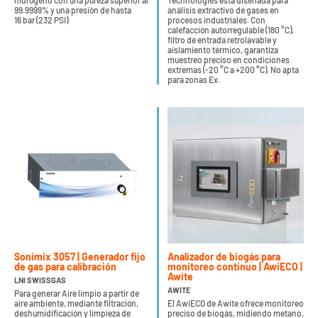
hidrógeno con una pureza superior al
Technologies está diseñada para
99.9999% y una presión de hasta
análisis extractivo de gases en
16 bar (232 PSI).
procesos industriales. Con
calefacción autorregulable (180 °C),
filtro de entrada retrolavable y
aislamiento térmico, garantiza
muestreo preciso en condiciones
extremas (-20 °C a +200 °C). No apta
para zonas Ex.
Sonimix 3057 | Generador fijo
Analizador de biogás para
de gas para calibración
monitoreo continuo | AwiECO |
Awite
LNI SWISSGAS
AWITE
Para generar Aire limpio a partir de
aire ambiente, mediante filtración,
El AwiECO de Awite ofrece monitoreo
deshumidificación y limpieza de
preciso de biogás, midiendo metano,