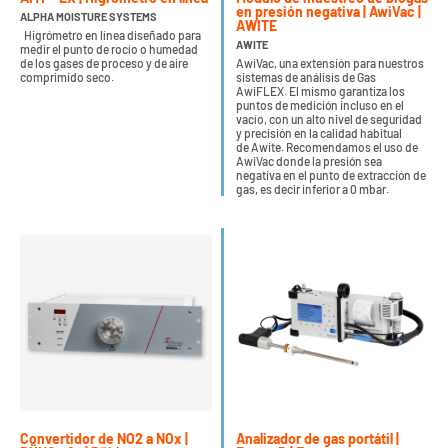
en presión negativa | AwiVac |
ALPHA MOISTURE SYSTEMS
AWITE
Higrómetro en línea diseñado para
AWITE
medir el punto de rocío o humedad
de los gases de proceso y de aire
AwiVac, una extensión para nuestros
comprimido seco.
sistemas de análisis de Gas
AwiFLEX. El mismo garantiza los
puntos de medición incluso en el
vacío, con un alto nivel de seguridad
y precisión en la calidad habitual
de Awite. Recomendamos el uso de
AwiVac donde la presión sea
negativa en el punto de extracción de
gas, es decir inferior a 0 mbar.
Convertidor de NO2 a NOx |
Analizador de gas portátil |