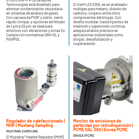
El filtro AGF-PV-30 de Bühler
Technologies está diseñado para
El AwiFLEX COOL es un analizador
eliminar contaminación secundaria
multigas para metano, dióxido de
en sistemas de análisis de gases.
carbono, oxígeno entre otros
Con carcasa de PVDF y vidrio, cierre
componentes del biogás. Con
rápido Unique, y opciones de filtrado
diseño modular, hasta 9 puntos de
de 1 µm a 25 µm, es ideal para
medición y supervisión continua,
entornos con vibraciones y zonas Ex.
asegura análisis precisos en
Cumple con normativas DNV-GL y
aplicaciones industriales como
MARPOL.
biogás, desulfurización y
cogeneración.
Regulador de calefaccionado |
Monitor de emisiones de
MHR | Mustang Sampling
partículas por retrodispersión |
PCME QAL 360 | Envea PCME
MUSTANG SAMPLING
ENVEA | PCME
El Mustang® Heated Regulator (MHR)