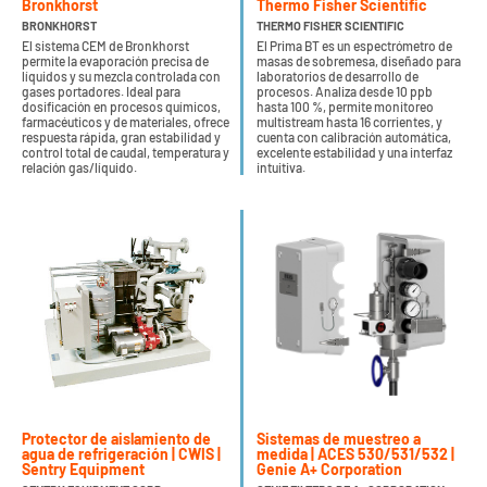
Bronkhorst
Thermo Fisher Scientific
BRONKHORST
THERMO FISHER SCIENTIFIC
El sistema CEM de Bronkhorst
El Prima BT es un espectrómetro de
permite la evaporación precisa de
masas de sobremesa, diseñado para
líquidos y su mezcla controlada con
laboratorios de desarrollo de
gases portadores. Ideal para
procesos. Analiza desde 10 ppb
dosificación en procesos químicos,
hasta 100 %, permite monitoreo
farmacéuticos y de materiales, ofrece
multistream hasta 16 corrientes, y
respuesta rápida, gran estabilidad y
cuenta con calibración automática,
control total de caudal, temperatura y
excelente estabilidad y una interfaz
relación gas/líquido.
intuitiva.
Protector de aislamiento de
Sistemas de muestreo a
agua de refrigeración | CWIS |
medida | ACES 530/531/532 |
Sentry Equipment
Genie A+ Corporation