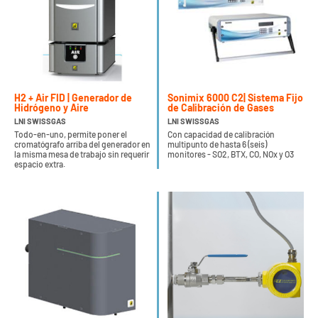
H2 + Air FID | Generador de
Sonimix 6000 C2| Sistema Fijo
Hidrógeno y Aire
de Calibración de Gases
LNI SWISSGAS
LNI SWISSGAS
Todo-en-uno, permite poner el
Con capacidad de calibración
cromatógrafo arriba del generador en
multipunto de hasta 6 (seis)
la misma mesa de trabajo sin requerir
monitores - SO2, BTX, CO, NOx y O3
espacio extra.