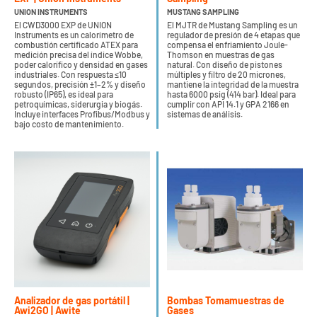
UNION INSTRUMENTS
MUSTANG SAMPLING
El CWD3000 EXP de UNION
El MJTR de Mustang Sampling es un
Instruments es un calorímetro de
regulador de presión de 4 etapas que
combustión certificado ATEX para
compensa el enfriamiento Joule-
medición precisa del índice Wobbe,
Thomson en muestras de gas
poder calorífico y densidad en gases
natural. Con diseño de pistones
industriales. Con respuesta ≤10
múltiples y filtro de 20 micrones,
segundos, precisión ±1–2% y diseño
mantiene la integridad de la muestra
robusto (IP65), es ideal para
hasta 6000 psig (414 bar). Ideal para
petroquímicas, siderurgia y biogás.
cumplir con API 14.1 y GPA 2166 en
Incluye interfaces Profibus/Modbus y
sistemas de análisis.
bajo costo de mantenimiento.
Analizador de gas portátil |
Bombas Tomamuestras de
Awi2GO | Awite
Gases