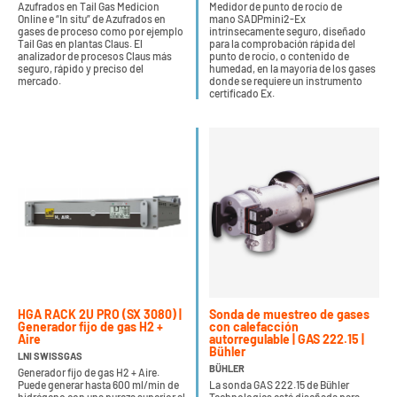
Azufrados en Tail Gas Medicion
Medidor de punto de rocío de
Online e “In situ” de Azufrados en
mano SADPmini2-Ex
gases de proceso como por ejemplo
intrínsecamente seguro, diseñado
Tail Gas en plantas Claus. El
para la comprobación rápida del
analizador de procesos Claus más
punto de rocío, o contenido de
seguro, rápido y preciso del
humedad, en la mayoría de los gases
mercado.
donde se requiere un instrumento
certificado Ex.
HGA RACK 2U PRO (SX 3080) |
Sonda de muestreo de gases
Generador fijo de gas H2 +
con calefacción
Aire
autorregulable | GAS 222.15 |
Bühler
LNI SWISSGAS
BÜHLER
Generador fijo de gas H2 + Aire.
Puede generar hasta 600 ml/min de
La sonda GAS 222.15 de Bühler