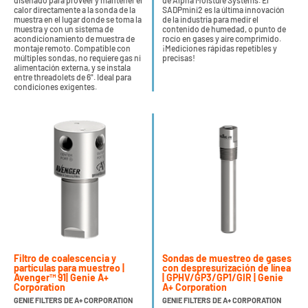
diseñado para proveer y mantener el
de Alpha Moisture Systems. El
calor directamente a la sonda de la
SADPmini2 es la última innovación
muestra en el lugar donde se toma la
de la industria para medir el
muestra y con un sistema de
contenido de humedad, o punto de
acondicionamiento de muestra de
rocío en gases y aire comprimido.
montaje remoto. Compatible con
¡Mediciones rápidas repetibles y
múltiples sondas, no requiere gas ni
precisas!
alimentación externa, y se instala
entre threadolets de 6". Ideal para
condiciones exigentes.
Filtro de coalescencia y
Sondas de muestreo de gases
partículas para muestreo |
con despresurización de línea
Avenger™ 91| Genie A+
| GPHV/GP3/GP1/GIR | Genie
Corporation
A+ Corporation
GENIE FILTERS DE A+ CORPORATION
GENIE FILTERS DE A+ CORPORATION