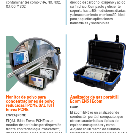
contaminantes como CH4, NO, NO2,
dióxido de carbono, oxígeno y ácido
O3, CO, Y SO2
sulfhídrico. Compacto y eficiente,
soporta hasta 50 mediciones diarias
y almacenamiento en microSD, ideal
para pequeñas aplicaciones
industriales y sostenibles.
Monitor de polvo para
Analizador de gas portátil |
concentraciones de polvo
Ecom EN3 | Ecom
reducidas | PCME QAL 181 |
ECOM
Envea PCME
El Ecom EN3 es un analizador de
ENVEA | PCME
combustón portátil compacto, que
El QAL 181 de Envea PCME es un
ofrece características típicas de
monitor de partículas por dispersión
equipos más grandes y caros.
frontal con tecnología ProScatter™,
Alojado en un marco de aluminio