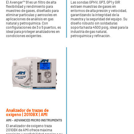
El Avenger™ 91 es un filtro de alta
Las sondas GPHV, GP3, GP1 y GIR
flexibilidad y rendimiento para
extraen muestras de gases en
muestreo de gases, diseñado para
entornos de alta presión y velocidad,
eliminar partículas y aerosoles en
garantizando la integridad de la
aplicaciones de análisis en gas
muestra y la seguridad del equipo. Su
natural y petroquímica. Con
diseño robusto sin soldaduras
configuraciones de 3 o 5 puertos, es
soporta hasta 4500 psig, ideal para la
ideal para proteger analizadores en
industria de gas natural,
condiciones exigentes.
petroquímica y refinación.
Analizador de trazas de
oxígeno | 2010BX | AMI
AMI - ADVANCED MICRO INSTRUMENTS
El analizador de oxígeno traza
2010BX de AMI ofrece máxima