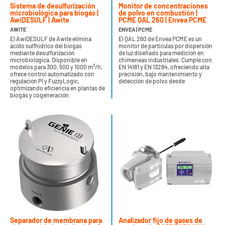
Sistema de desulfurización
Monitor de concentraciones
microbiológica para biogás |
de polvo en combustión |
AwiDESULF | Awite
PCME QAL 260 | Envea PCME
AWITE
ENVEA | PCME
El AwiDESULF de Awite elimina
El QAL 260 de Envea PCME es un
ácido sulfhídrico del biogás
monitor de partículas por dispersión
mediante desulfurización
de luz diseñado para medición en
microbiológica. Disponible en
chimeneas industriales. Cumple con
modelos para 300, 500 y 1000 m³/h,
EN 14181 y EN 13284, ofreciendo alta
ofrece control automatizado con
precisión, bajo mantenimiento y
regulación PI y FuzzyLogic,
detección de polvo desde
optimizando eficiencia en plantas de
biogás y cogeneración.
Separador de membrana para
Analizador fijo de gases de