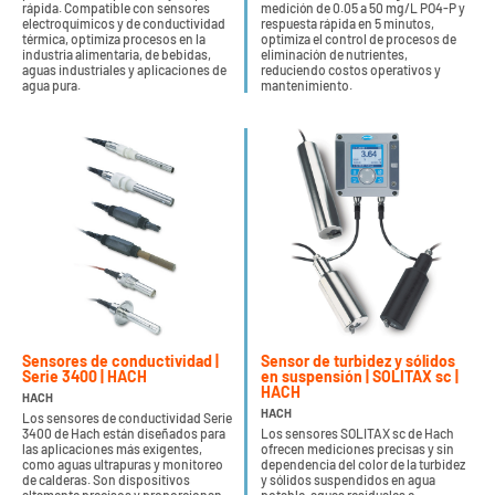
rápida. Compatible con sensores
medición de 0.05 a 50 mg/L PO4-P y
electroquímicos y de conductividad
respuesta rápida en 5 minutos,
térmica, optimiza procesos en la
optimiza el control de procesos de
industria alimentaria, de bebidas,
eliminación de nutrientes,
aguas industriales y aplicaciones de
reduciendo costos operativos y
agua pura.
mantenimiento.
Sensores de conductividad |
Sensor de turbidez y sólidos
Serie 3400 | HACH
en suspensión | SOLITAX sc |
HACH
HACH
HACH
Los sensores de conductividad Serie
3400 de Hach están diseñados para
Los sensores SOLITAX sc de Hach
las aplicaciones más exigentes,
ofrecen mediciones precisas y sin
como aguas ultrapuras y monitoreo
dependencia del color de la turbidez
de calderas. Son dispositivos
y sólidos suspendidos en agua