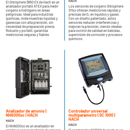
HACH
El Orbisphere 3650 EX de Hach es un
analizador portátil ATEX para medir
Los sensores de oxígeno Orbisphere
oxígeno e hidrógeno en áreas
311xx ofrecen mediciones rápidas y
peligrosas. Ideal para industrias
precisas de O₂ en líquidos y gases.
químicas, mide muestras líquidas y
Con un diseño patentado, estos
gaseosas con alta precisión, sin
sensores reducen interferencias y
necesidad de preparación previa.
mejoran la precisión, siendo ideales
Robusto y portátil, garantiza
para control de calidad en bebidas,
mediciones seguras y fiables.
supervisión de corrosión y procesos
químicos.
Analizador de amonio |
Controlador universal
NH6000sc | HACH
multiparámetro | SC 1000 |
HACH
HACH
HACH
El NH6000sc es un analizador en