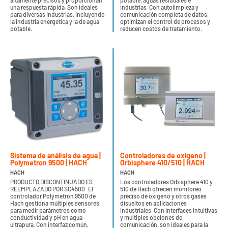
altamente precisos y proporcionan
potable, aguas residuales e
una respuesta rápida. Son ideales
industrias. Con autolimpieza y
para diversas industrias, incluyendo
comunicación completa de datos,
la industria energetica y la de agua
optimizan el control de procesos y
potable.
reducen costos de tratamiento.
Sistema de análisis de agua |
Controladores de oxígeno |
Polymetron 9500 | HACH
Orbisphere 410/510 | HACH
HACH
HACH
PRODUCTO DISCONTINUADO ES
Los controladores Orbisphere 410 y
REEMPLAZADO POR SC4500 El
510 de Hach ofrecen monitoreo
controlador Polymetron 9500 de
preciso de oxígeno y otros gases
Hach gestiona múltiples sensores
disueltos en aplicaciones
para medir parámetros como
industriales. Con interfaces intuitivas
conductividad y pH en agua
y múltiples opciones de
ultrapura. Con interfaz común,
comunicación, son ideales para la