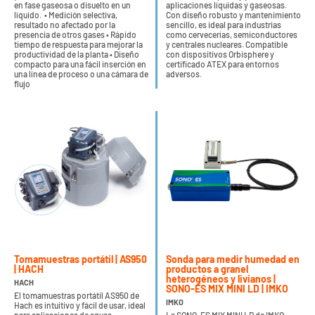
en fase gaseosa o disuelto en un
aplicaciones líquidas y gaseosas.
líquido. • Medición selectiva,
Con diseño robusto y mantenimiento
resultado no afectado por la
sencillo, es ideal para industrias
presencia de otros gases • Rápido
como cervecerías, semiconductores
tiempo de respuesta para mejorar la
y centrales nucleares. Compatible
productividad de la planta • Diseño
con dispositivos Orbisphere y
compacto para una fácil inserción en
certificado ATEX para entornos
una línea de proceso o una cámara de
adversos.
flujo
Tomamuestras portátil | AS950
Sonda para medir humedad en
| HACH
productos a granel
heterogéneos y livianos |
HACH
SONO-ES MIX MINI LD | IMKO
El tomamuestras portátil AS950 de
IMKO
Hach es intuitivo y fácil de usar, ideal