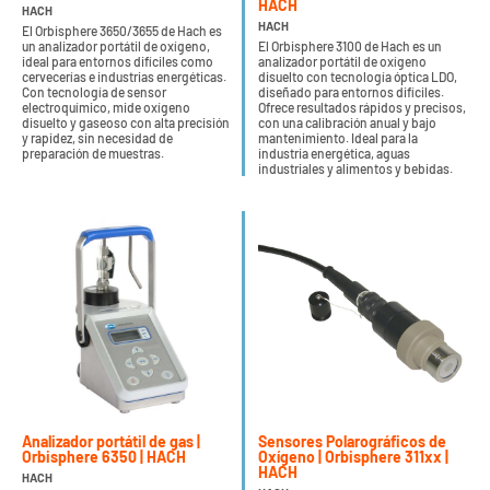
HACH
HACH
HACH
El Orbisphere 3650/3655 de Hach es
un analizador portátil de oxígeno,
El Orbisphere 3100 de Hach es un
ideal para entornos difíciles como
analizador portátil de oxígeno
cervecerías e industrias energéticas.
disuelto con tecnología óptica LDO,
Con tecnología de sensor
diseñado para entornos difíciles.
electroquímico, mide oxígeno
Ofrece resultados rápidos y precisos,
disuelto y gaseoso con alta precisión
con una calibración anual y bajo
y rapidez, sin necesidad de
mantenimiento. Ideal para la
preparación de muestras.
industria energética, aguas
industriales y alimentos y bebidas.
Analizador portátil de gas |
Sensores Polarográficos de
Orbisphere 6350 | HACH
Oxígeno | Orbisphere 311xx |
HACH
HACH