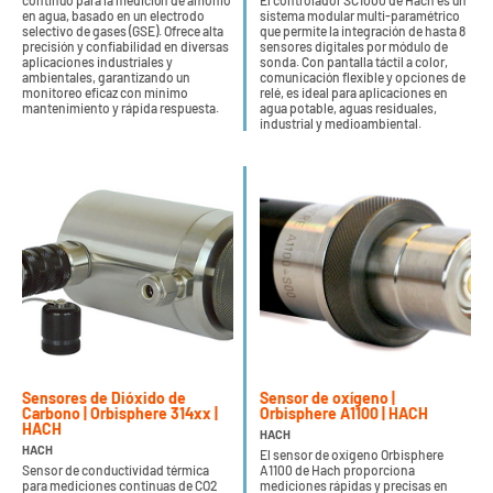
continuo para la medición de amonio
El controlador SC1000 de Hach es un
en agua, basado en un electrodo
sistema modular multi-paramétrico
selectivo de gases (GSE). Ofrece alta
que permite la integración de hasta 8
precisión y confiabilidad en diversas
sensores digitales por módulo de
aplicaciones industriales y
sonda. Con pantalla táctil a color,
ambientales, garantizando un
comunicación flexible y opciones de
monitoreo eficaz con mínimo
relé, es ideal para aplicaciones en
mantenimiento y rápida respuesta.
agua potable, aguas residuales,
industrial y medioambiental.
Sensores de Dióxido de
Sensor de oxígeno |
Carbono | Orbisphere 314xx |
Orbisphere A1100 | HACH
HACH
HACH
HACH
El sensor de oxígeno Orbisphere
Sensor de conductividad térmica
A1100 de Hach proporciona
para mediciones continuas de CO2
mediciones rápidas y precisas en