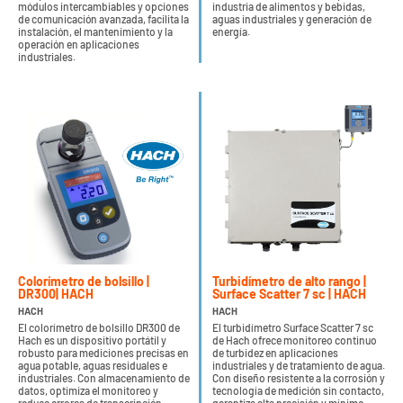
módulos intercambiables y opciones
industria de alimentos y bebidas,
de comunicación avanzada, facilita la
aguas industriales y generación de
instalación, el mantenimiento y la
energía.
operación en aplicaciones
industriales.
Colorímetro de bolsillo |
Turbidímetro de alto rango |
DR300| HACH
Surface Scatter 7 sc | HACH
HACH
HACH
El colorímetro de bolsillo DR300 de
El turbidímetro Surface Scatter 7 sc
Hach es un dispositivo portátil y
de Hach ofrece monitoreo continuo
robusto para mediciones precisas en
de turbidez en aplicaciones
agua potable, aguas residuales e
industriales y de tratamiento de agua.
industriales. Con almacenamiento de
Con diseño resistente a la corrosión y
datos, optimiza el monitoreo y
tecnología de medición sin contacto,