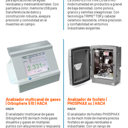
para aplicaciones de aguas
La SONO-ES MIX MINI LD de IMKO
residuales y medioambientales. Con
mide humedad en productos a granel
pantalla a color, memoria USB para
de baja densidad, como polvos,
transferencia de datos y
granos y semillas oleaginosas. Con
construcción robusta, asegura
tecnología TRIME® TDR y cabezal
precisión y comodidad en el
cerámico resistente, ofrece precisión
muestreo en campo.
y confiabilidad en entornos
industriales exigentes.
Analizador multicanal de gases
Analizador de fosfato |
| Orbisphere 510 | HACH
PHOSPHAX sc | HACH
HACH
HACH
El analizador multicanal de gases
El analizador de fosfato PHOSPHAX
Orbisphere 510 de Hach mide gases
sc de Hach mide de manera precisa
disueltos y gases en múltiples
fosfatos en aguas residuales e
puntos con alta precisión y respuesta
industriales. Con un rango de